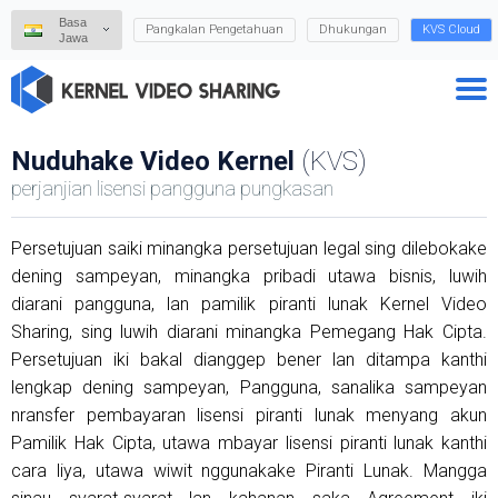
Basa
Pangkalan Pengetahuan
Dhukungan
KVS Cloud
Jawa
Nuduhake Video Kernel
(KVS)
perjanjian lisensi pangguna pungkasan
Persetujuan saiki minangka persetujuan legal sing dilebokake
dening sampeyan, minangka pribadi utawa bisnis, luwih
diarani pangguna, lan pamilik piranti lunak Kernel Video
Sharing, sing luwih diarani minangka Pemegang Hak Cipta.
Persetujuan iki bakal dianggep bener lan ditampa kanthi
lengkap dening sampeyan, Pangguna, sanalika sampeyan
nransfer pembayaran lisensi piranti lunak menyang akun
Pamilik Hak Cipta, utawa mbayar lisensi piranti lunak kanthi
cara liya, utawa wiwit nggunakake Piranti Lunak. Mangga