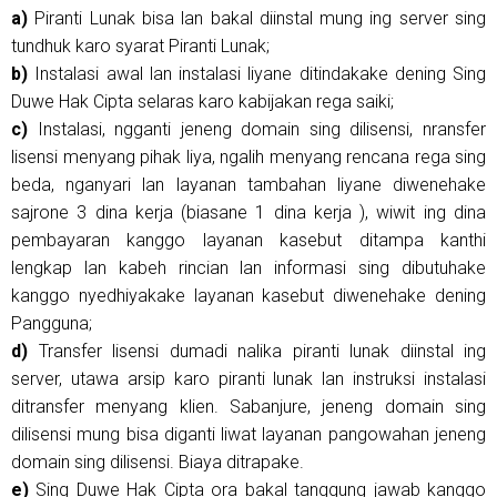
a)
Piranti Lunak bisa lan bakal diinstal mung ing server sing
tundhuk karo syarat Piranti Lunak;
b)
Instalasi awal lan instalasi liyane ditindakake dening Sing
Duwe Hak Cipta selaras karo kabijakan rega saiki;
c)
Instalasi, ngganti jeneng domain sing dilisensi, nransfer
lisensi menyang pihak liya, ngalih menyang rencana rega sing
beda, nganyari lan layanan tambahan liyane diwenehake
sajrone 3 dina kerja (biasane 1 dina kerja ), wiwit ing dina
pembayaran kanggo layanan kasebut ditampa kanthi
lengkap lan kabeh rincian lan informasi sing dibutuhake
kanggo nyedhiyakake layanan kasebut diwenehake dening
Pangguna;
d)
Transfer lisensi dumadi nalika piranti lunak diinstal ing
server, utawa arsip karo piranti lunak lan instruksi instalasi
ditransfer menyang klien. Sabanjure, jeneng domain sing
dilisensi mung bisa diganti liwat layanan pangowahan jeneng
domain sing dilisensi. Biaya ditrapake.
e)
Sing Duwe Hak Cipta ora bakal tanggung jawab kanggo