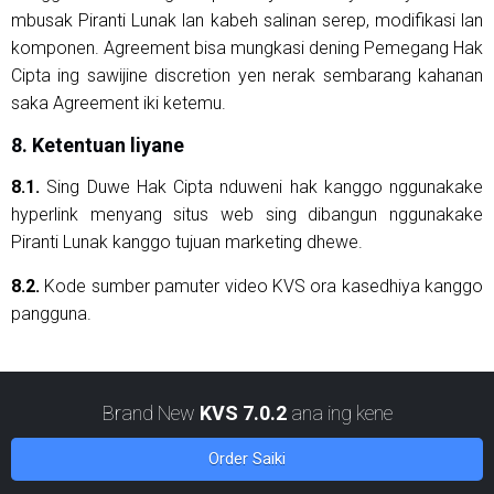
mbusak Piranti Lunak lan kabeh salinan serep, modifikasi lan
komponen. Agreement bisa mungkasi dening Pemegang Hak
Cipta ing sawijine discretion yen nerak sembarang kahanan
saka Agreement iki ketemu.
8. Ketentuan liyane
8.1.
Sing Duwe Hak Cipta nduweni hak kanggo nggunakake
hyperlink menyang situs web sing dibangun nggunakake
Piranti Lunak kanggo tujuan marketing dhewe.
8.2.
Kode sumber pamuter video KVS ora kasedhiya kanggo
pangguna.
Brand New
KVS 7.0.2
ana ing kene
Order Saiki