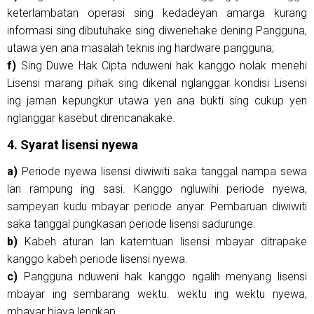
keterlambatan operasi sing kedadeyan amarga kurang
informasi sing dibutuhake sing diwenehake dening Pangguna,
utawa yen ana masalah teknis ing hardware pangguna;
f)
Sing Duwe Hak Cipta nduweni hak kanggo nolak menehi
Lisensi marang pihak sing dikenal nglanggar kondisi Lisensi
ing jaman kepungkur utawa yen ana bukti sing cukup yen
nglanggar kasebut direncanakake.
4. Syarat lisensi nyewa
a)
Periode nyewa lisensi diwiwiti saka tanggal nampa sewa
lan rampung ing sasi. Kanggo ngluwihi periode nyewa,
sampeyan kudu mbayar periode anyar. Pembaruan diwiwiti
saka tanggal pungkasan periode lisensi sadurunge.
b)
Kabeh aturan lan katemtuan lisensi mbayar ditrapake
kanggo kabeh periode lisensi nyewa.
c)
Pangguna nduweni hak kanggo ngalih menyang lisensi
mbayar ing sembarang wektu. wektu ing wektu nyewa,
mbayar biaya lengkap.