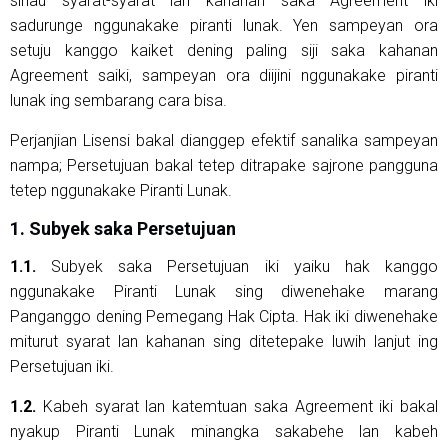
sinau syarat-syarat lan kahanan saka Agreement iki
sadurunge nggunakake piranti lunak. Yen sampeyan ora
setuju kanggo kaiket dening paling siji saka kahanan
Agreement saiki, sampeyan ora diijini nggunakake piranti
lunak ing sembarang cara bisa.
Perjanjian Lisensi bakal dianggep efektif sanalika sampeyan
nampa; Persetujuan bakal tetep ditrapake sajrone pangguna
tetep nggunakake Piranti Lunak.
1. Subyek saka Persetujuan
1.1.
Subyek saka Persetujuan iki yaiku hak kanggo
nggunakake Piranti Lunak sing diwenehake marang
Panganggo dening Pemegang Hak Cipta. Hak iki diwenehake
miturut syarat lan kahanan sing ditetepake luwih lanjut ing
Persetujuan iki.
1.2.
Kabeh syarat lan katemtuan saka Agreement iki bakal
nyakup Piranti Lunak minangka sakabehe lan kabeh