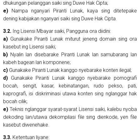
dhukungan pelanggan saiki sing Duwe Hak Cipta;
e)
Nampa nganyari Piranti Lunak, kaya sing ditetepake
dening kabijakan nganyari saiki sing Duwe Hak Cipta.
3.2.
Ing Lisensi Mbayar saiki, Pangguna ora diidini:
a)
Gunakake Piranti Lunak miturut jeneng domain sing ora
kasebut ing Lisensi saiki;
b)
Nyalin lan disebarake Piranti Lunak lan samubarang lan
kabeh bagean lan komponene;
c)
Gunakake Piranti Lunak kanggo nyebarake konten ilegal;
d)
Gunakake Piranti Lunak kanggo nyebarake pornografi
bocah, sengit, kasar, kebinatangan, rudo pekso, pati,
kaprografi, isi diskriminasi utawa konten sing nglanggar hak
bocah cilik;
e)
Teknis nglanggar syarat-syarat Lisensi saiki, kalebu nyoba
dekoding lan/utawa dekompilasi file sing dienkode, yen file
kasebut diwenehake.
3.3.
Ketentuan liyane: