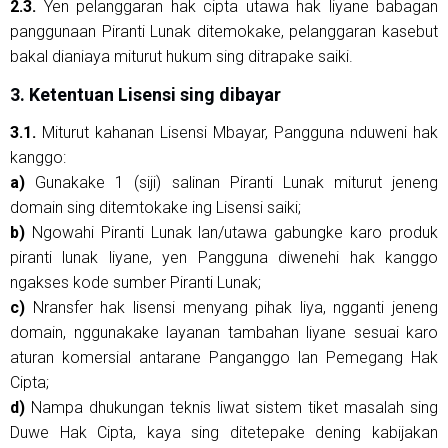
2.3.
Yen pelanggaran hak cipta utawa hak liyane babagan
panggunaan Piranti Lunak ditemokake, pelanggaran kasebut
bakal dianiaya miturut hukum sing ditrapake saiki.
3. Ketentuan Lisensi sing dibayar
3.1.
Miturut kahanan Lisensi Mbayar, Pangguna nduweni hak
kanggo:
a)
Gunakake 1 (siji) salinan Piranti Lunak miturut jeneng
domain sing ditemtokake ing Lisensi saiki;
b)
Ngowahi Piranti Lunak lan/utawa gabungke karo produk
piranti lunak liyane, yen Pangguna diwenehi hak kanggo
ngakses kode sumber Piranti Lunak;
c)
Nransfer hak lisensi menyang pihak liya, ngganti jeneng
domain, nggunakake layanan tambahan liyane sesuai karo
aturan komersial antarane Panganggo lan Pemegang Hak
Cipta;
d)
Nampa dhukungan teknis liwat sistem tiket masalah sing
Duwe Hak Cipta, kaya sing ditetepake dening kabijakan