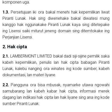
komponen uga.
1.3.
Persetujuan iki ora bakal menehi hak kepemilikan liwat
Piranti Lunak. Hak sing diwenehake bakal diwatesi mung
kanggo hak nggunakake Piranti Lunak kaya sing ditetepake
ing Lisensi saiki miturut jeneng domain sing ditemtokake ing
Perjanjian Lisensi.
2. Hak cipta
2.1.
LAMBERMONT LIMITED bakal dadi siji-sijine pemilik saka
kabeh kepemilikan, penulis lan hak cipta babagan Piranti
Lunak, kalebu nanging ora winates ing kode sumber, kabeh
dokumentasi, lan materi liyane.
2.2.
Pangguna ora bisa mbusak, nyamarke utawa ngowahi
samubarang lan kabeh kabar hak cipta, informasi merek
dagang lan indikasi hak cipta lan hak liyane sing ana ing kode
sumber Piranti Lunak.