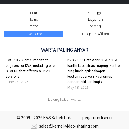
Fitur
Pelanggan
Tema
Layanan
mitra
pricing
Live Demo
Program Afiliasi
WARTA PALING ANYAR
KVS 7.0.2: Some important
KVS 7.0.1: Detektor NSFW / SFW
bugfixes for KVS, including one
kanthi kapabilitas majeng, kontrol
SEVERE that affects all KVS
sing luwih apik babagan
versions.
kustomisasi verifikasi umur,
June 08, 2026
dandan cilik lan bugfix.
May 18, 2026
Deleng kabeh warta
© 2009 - 2026 KVS Kabeh hak
perjanjian lisensi
sales@kernel-video-sharing.com