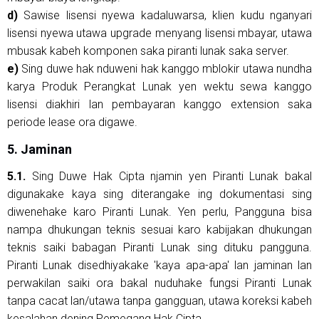
d)
Sawise lisensi nyewa kadaluwarsa, klien kudu nganyari
lisensi nyewa utawa upgrade menyang lisensi mbayar, utawa
mbusak kabeh komponen saka piranti lunak saka server.
e)
Sing duwe hak nduweni hak kanggo mblokir utawa nundha
karya Produk Perangkat Lunak yen wektu sewa kanggo
lisensi diakhiri lan pembayaran kanggo extension saka
periode lease ora digawe.
5. Jaminan
5.1.
Sing Duwe Hak Cipta njamin yen Piranti Lunak bakal
digunakake kaya sing diterangake ing dokumentasi sing
diwenehake karo Piranti Lunak. Yen perlu, Pangguna bisa
nampa dhukungan teknis sesuai karo kabijakan dhukungan
teknis saiki babagan Piranti Lunak sing dituku pangguna.
Piranti Lunak disedhiyakake 'kaya apa-apa' lan jaminan lan
perwakilan saiki ora bakal nuduhake fungsi Piranti Lunak
tanpa cacat lan/utawa tanpa gangguan, utawa koreksi kabeh
kesalahan dening Pemegang Hak Cipta.