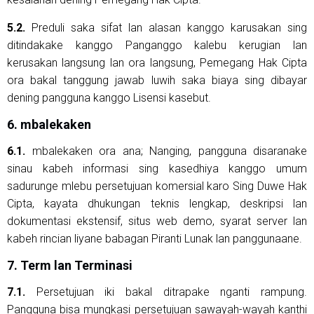
5.2.
Preduli saka sifat lan alasan kanggo karusakan sing
ditindakake kanggo Panganggo kalebu kerugian lan
kerusakan langsung lan ora langsung, Pemegang Hak Cipta
ora bakal tanggung jawab luwih saka biaya sing dibayar
dening pangguna kanggo Lisensi kasebut.
6. mbalekaken
6.1.
mbalekaken ora ana; Nanging, pangguna disaranake
sinau kabeh informasi sing kasedhiya kanggo umum
sadurunge mlebu persetujuan komersial karo Sing Duwe Hak
Cipta, kayata dhukungan teknis lengkap, deskripsi lan
dokumentasi ekstensif, situs web demo, syarat server lan
kabeh rincian liyane babagan Piranti Lunak lan panggunaane.
7. Term lan Terminasi
7.1.
Persetujuan iki bakal ditrapake nganti rampung.
Pangguna bisa mungkasi persetujuan sawayah-wayah kanthi