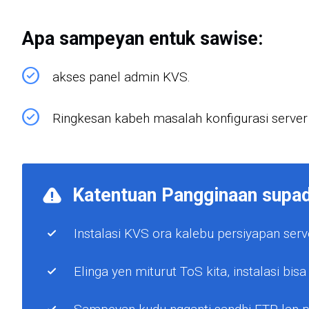
Apa sampeyan entuk sawise:
akses panel admin KVS.
Ringkesan kabeh masalah konfigurasi server s
Katentuan Pangginaan supad
Instalasi KVS ora kalebu persiyapan ser
Elinga yen miturut ToS kita, instalasi bisa