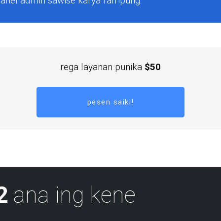
panel admin sawise karya rampung.
rega layanan punika
$50
pesen saiki!
2
ana ing kene