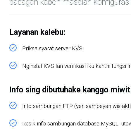
babagan kabeh masalah konfigurasi 
Layanan kalebu:
Priksa syarat server KVS.
Nginstal KVS lan verifikasi iku kanthi fungsi i
Info sing dibutuhake kanggo miwiti
Info sambungan FTP (yen sampeyan wis aktif f
Resik info sambungan database MySQL, utaw