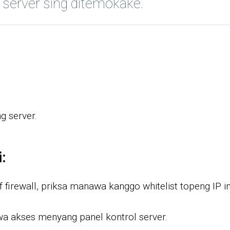
server sing ditemokake.
ng server.
:
irewall, priksa manawa kanggo whitelist topeng IP ing 
a akses menyang panel kontrol server.