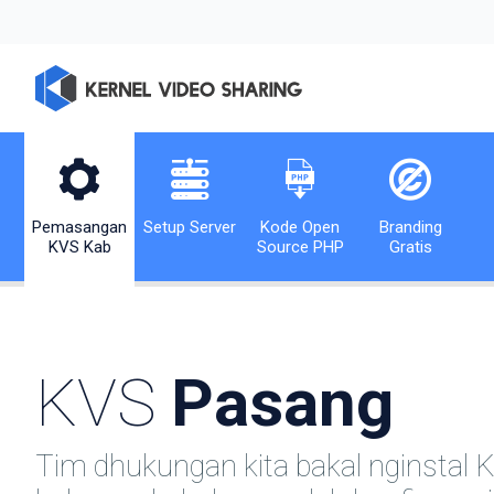
Pemasangan
Setup Server
Kode Open
Branding
KVS Kab
Source PHP
Gratis
KVS
Pasang
Tim dhukungan kita bakal nginstal K