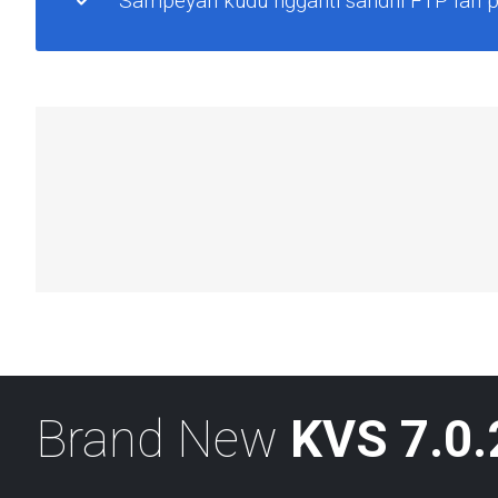
Sampeyan kudu ngganti sandhi FTP lan 
Brand New
KVS 7.0.