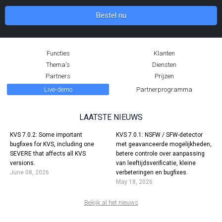
Bestel nu
Functies
Klanten
Thema's
Diensten
Partners
Prijzen
Live-demo
Partnerprogramma
LAATSTE NIEUWS
KVS 7.0.2: Some important
KVS 7.0.1: NSFW / SFW-detector
bugfixes for KVS, including one
met geavanceerde mogelijkheden,
SEVERE that affects all KVS
betere controle over aanpassing
versions.
van leeftijdsverificatie, kleine
June 08, 2026
verbeteringen en bugfixes.
May 18, 2026
Bekijk al het nieuws