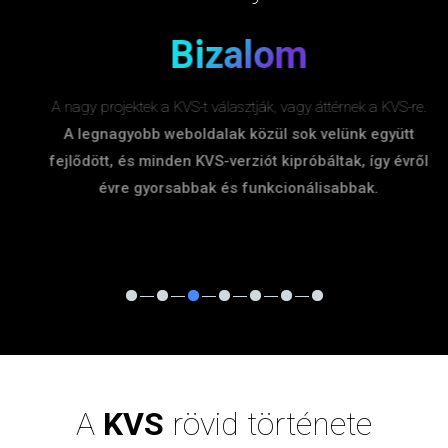
Bizalom
A nagy projektek a KVS-t választják, vagy áttérnek a KVS-re.
A legnagyobb weboldalak közül sok velünk együtt
fejlődött, és minden KVS-verziót kipróbáltak, így évről
évre gyorsabbak és funkcionálisabbak.
A
KVS
rövid története