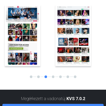
traffic stats, better age verification, and more.
TÖBB
KVS v6.3.1 update is available for download
29 April, 2025
KVS v6.3.1 update: beta testing is finished, the update is now
available for general public. Big set of bugfixes for 6.3.0, and also
support for site GEO blocking.
TÖBB
2024
Megérkezett a vadonatúj
KVS 7.0.2