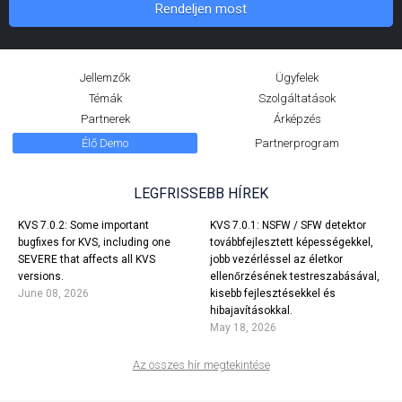
Rendeljen most
KVS 6.3.0
24 November, 2024
Jellemzők
Ügyfelek
Témák
Szolgáltatások
KVS 6.3.0 is available in alpha mode (only for new installations):
Partnerek
Árképzés
Project-wide background code changes, AVIF support in videos and
Élő Demo
Partnerprogram
albums, better stats and charts, rotator satellite support, static files
editor, and dozen of smaller enhancements.
LEGFRISSEBB HÍREK
TÖBB
KVS 7.0.2: Some important
KVS 7.0.1: NSFW / SFW detektor
bugfixes for KVS, including one
továbbfejlesztett képességekkel,
SEVERE that affects all KVS
jobb vezérléssel az életkor
2023
versions.
ellenőrzésének testreszabásával,
June 08, 2026
kisebb fejlesztésekkel és
hibajavításokkal.
May 18, 2026
Az összes hír megtekintése
KVS 6.2.0