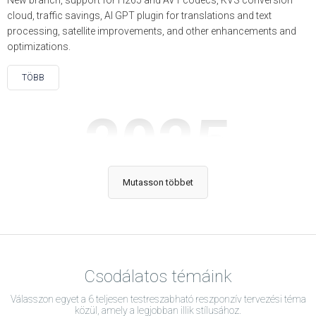
New branch, support for H265 and AV1 codecs, KVS conversion
cloud, traffic savings, AI GPT plugin for translations and text
processing, satellite improvements, and other enhancements and
optimizations.
TÖBB
2025
Mutasson többet
KVS 6.4.0
14 October, 2025
Csodálatos témáink
KVS 6.4.0 is available in alpha mode (only for new installations and
selected updates): Google video indexing changes reaction, better
Válasszon egyet a 6 teljesen testreszabható reszponzív tervezési téma
storage delivery logging, video repost feature, multi-dimensional
közül, amely a legjobban illik stílusához.