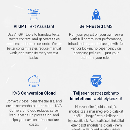
AI GPT
Text Assistant
Self-Hosted
CMS
Use AI GPT tools to translate texts,
Run your project on your own server
rewrite content, and generate titles
with full control over performance,
and descriptions in seconds. Create
infrastructure, and future growth. No
better content faster, reduce manual
vendor lock-in, no dependency on
work, and simplify everyday text
changing policies — just your
tasks.
platform, your rules.
KVS
Conversion Cloud
Teljesen
testreszabható
hihetetlenül
webhelykészítő
Convert videos, generate trailers, and
create screenshots in the cloud. KVS
Hozzon létre új oldalakat, és
Conversion Cloud reduces server
módosítsa a már meglévő oldalakat
load, speeds up processing, and
anélkül, hogy fizetnie kellene a
helps you save on infrastructure
fejlesztőknek. Az oldalkészítőnk által
costs.
létrehozott moduláris oldalak nem