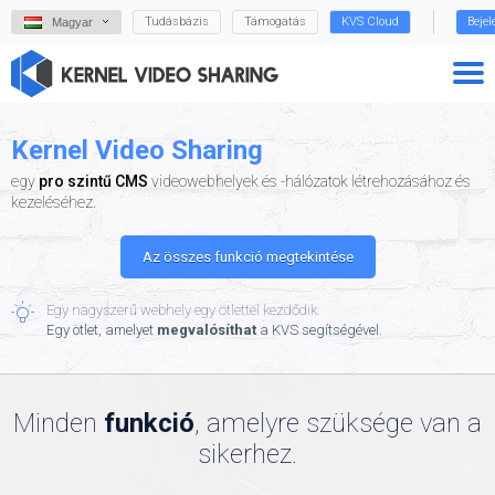
Tudásbázis
Támogatás
KVS Cloud
Beje
Magyar
Kernel Video Sharing
egy
pro szintű CMS
videowebhelyek és -hálózatok létrehozásához és
kezeléséhez.
Az összes funkció megtekintése
Egy nagyszerű webhely egy ötlettel kezdődik.
Egy ötlet, amelyet
megvalósíthat
a KVS segítségével.
Minden
funkció
, amelyre szüksége van a
sikerhez.