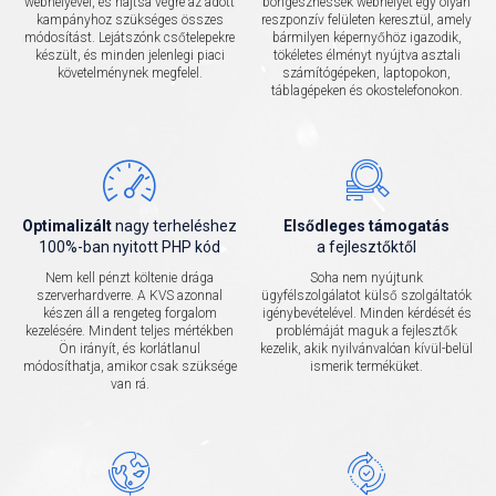
webhelyével, és hajtsa végre az adott
böngészhessék webhelyét egy olyan
kampányhoz szükséges összes
reszponzív felületen keresztül, amely
módosítást. Lejátszónk csőtelepekre
bármilyen képernyőhöz igazodik,
készült, és minden jelenlegi piaci
tökéletes élményt nyújtva asztali
követelménynek megfelel.
számítógépeken, laptopokon,
táblagépeken és okostelefonokon.
Optimalizált
nagy terheléshez
Elsődleges támogatás
100%-ban nyitott PHP kód
a fejlesztőktől
Nem kell pénzt költenie drága
Soha nem nyújtunk
szerverhardverre. A KVS azonnal
ügyfélszolgálatot külső szolgáltatók
készen áll a rengeteg forgalom
igénybevételével. Minden kérdését és
kezelésére. Mindent teljes mértékben
problémáját maguk a fejlesztők
Ön irányít, és korlátlanul
kezelik, akik nyilvánvalóan kívül-belül
módosíthatja, amikor csak szüksége
ismerik terméküket.
van rá.