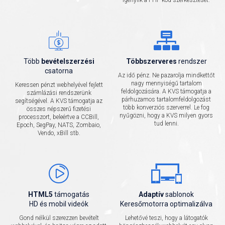
igénylik a PHP kód szerkesztését.
Több
bevételszerzési
Többszerveres
rendszer
csatorna
Az idő pénz. Ne pazarolja mindkettőt
nagy mennyiségű tartalom
Keressen pénzt webhelyével fejlett
feldolgozására. A KVS támogatja a
számlázási rendszerünk
párhuzamos tartalomfeldolgozást
segítségével. A KVS támogatja az
több konverziós szerverrel. Le fog
összes népszerű fizetési
nyűgözni, hogy a KVS milyen gyors
processzort, beleértve a CCBill,
tud lenni.
Epoch, SegPay, NATS, Zombaio,
Vendo, xBill stb.
HTML5
támogatás
Adaptív
sablonok
HD és mobil videók
Keresőmotorra optimalizálva
Gond nélkül szerezzen bevételt
Lehetővé teszi, hogy a látogatók