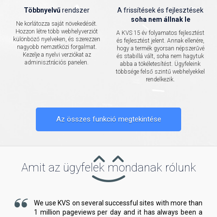
Többnyelvű
rendszer
A frissítések és fejlesztések
soha nem állnak le
Ne korlátozza saját növekedését.
Hozzon létre több webhelyverziót
A KVS 15 év folyamatos fejlesztést
különböző nyelveken, és szerezzen
és fejlesztést jelent. Annak ellenére,
nagyobb nemzetközi forgalmat.
hogy a termék gyorsan népszerűvé
Kezelje a nyelvi verziókat az
és stabillá vált, soha nem hagytuk
adminisztrációs panelen.
abba a tökéletesítést. Ügyfeleink
többsége felső szintű webhelyekkel
rendelkezik.
Az összes funkció megtekintése
Amit az ügyfelek mondanak rólunk
We use KVS on several successful sites with more than
1 million pageviews per day and it has always been a