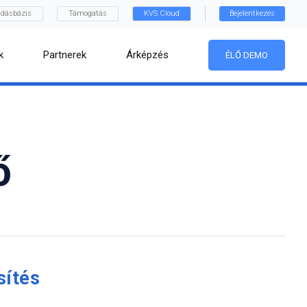
dásbázis
Támogatás
KVS Cloud
Bejelentkezés
k
Partnerek
Árképzés
ÉLŐ DEMO
ő
sítés