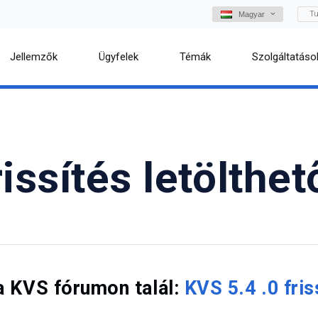
Tu
Magyar
Jellemzők
Ügyfelek
Témák
Szolgáltatáso
issítés letölthet
 a KVS fórumon talál:
KVS 5.4 .0 fris