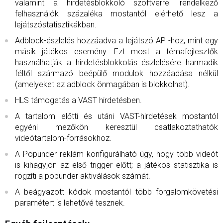
valamint a hirdetésblokkoló szoftverrel rendelkező
felhasználók százaléka mostantól elérhető lesz a
lejátszóstatisztikákban.
Adblock-észlelés hozzáadva a lejátszó API-hoz, mint egy
másik játékos esemény. Ezt most a témafejlesztők
használhatják a hirdetésblokkolás észlelésére harmadik
féltől származó beépülő modulok hozzáadása nélkül
(amelyeket az adblock önmagában is blokkolhat).
HLS támogatás a VAST hirdetésben.
A tartalom előtti és utáni VAST-hirdetések mostantól
egyéni mezőkön keresztül csatlakoztathatók
videótartalom-forrásokhoz.
A Popunder reklám konfigurálható úgy, hogy több videót
is kihagyjon az első trigger előtt; a játékos statisztika is
rögzíti a popunder aktiválások számát.
A beágyazott kódok mostantól több forgalomkövetési
paramétert is lehetővé tesznek.