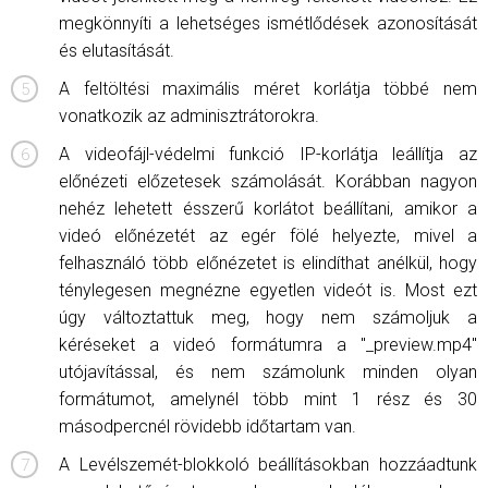
megkönnyíti a lehetséges ismétlődések azonosítását
és elutasítását.
A feltöltési maximális méret korlátja többé nem
vonatkozik az adminisztrátorokra.
A videofájl-védelmi funkció IP-korlátja leállítja az
előnézeti előzetesek számolását. Korábban nagyon
nehéz lehetett ésszerű korlátot beállítani, amikor a
videó előnézetét az egér fölé helyezte, mivel a
felhasználó több előnézetet is elindíthat anélkül, hogy
ténylegesen megnézne egyetlen videót is. Most ezt
úgy változtattuk meg, hogy nem számoljuk a
kéréseket a videó formátumra a "_preview.mp4"
utójavítással, és nem számolunk minden olyan
formátumot, amelynél több mint 1 rész és 30
másodpercnél rövidebb időtartam van.
A Levélszemét-blokkoló beállításokban hozzáadtunk