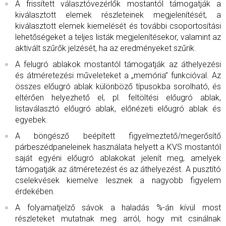
A frissített választóvezérlők mostantól támogatják a
kiválasztott elemek részleteinek megjelenítését, a
kiválasztott elemek kiemelését és további csoportosítási
lehetőségeket a teljes listák megjelenítésekor, valamint az
aktivált szűrők jelzését, ha az eredményeket szűrik.
A felugró ablakok mostantól támogatják az áthelyezési
és átméretezési műveleteket a „memória” funkcióval. Az
összes előugró ablak különböző típusokba sorolható, és
eltérően helyezhető el, pl. feltöltési előugró ablak,
listaválasztó előugró ablak, előnézeti előugró ablak és
egyebek.
A böngésző beépített figyelmeztető/megerősítő
párbeszédpaneleinek használata helyett a KVS mostantól
saját egyéni előugró ablakokat jelenít meg, amelyek
támogatják az átméretezést és az áthelyezést. A pusztító
cselekvések kiemelve lesznek a nagyobb figyelem
érdekében.
A folyamatjelző sávok a haladás %-án kívül most
részleteket mutatnak meg arról, hogy mit csinálnak