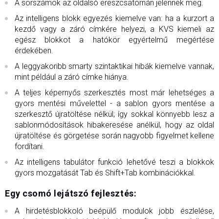
A sorszámok az oldalsó ereszcsatornán jelennek meg.
Az intelligens blokk egyezés kiemelve van: ha a kurzort a
kezdő vagy a záró címkére helyezi, a KVS kiemeli az
egész blokkot a hatókör egyértelmű megértése
érdekében.
A leggyakoribb smarty szintaktikai hibák kiemelve vannak,
mint például a záró címke hiánya.
A teljes képernyős szerkesztés most már lehetséges a
gyors mentési művelettel - a sablon gyors mentése a
szerkesztő újratöltése nélkül; így sokkal könnyebb lesz a
sablonmódosítások hibakeresése anélkül, hogy az oldal
újratöltése és görgetése során nagyobb figyelmet kellene
fordítani.
Az intelligens tabulátor funkció lehetővé teszi a blokkok
gyors mozgatását Tab és Shift+Tab kombinációkkal.
Egy csomó lejátszó fejlesztés:
A hirdetésblokkoló beépülő modulok jobb észlelése,