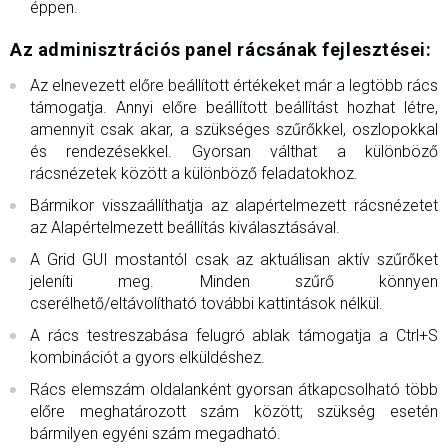
éppen.
Az adminisztrációs panel rácsának fejlesztései:
Az elnevezett előre beállított értékeket már a legtöbb rács
támogatja. Annyi előre beállított beállítást hozhat létre,
amennyit csak akar, a szükséges szűrőkkel, oszlopokkal
és rendezésekkel. Gyorsan válthat a különböző
rácsnézetek között a különböző feladatokhoz.
Bármikor visszaállíthatja az alapértelmezett rácsnézetet
az Alapértelmezett beállítás kiválasztásával.
A Grid GUI mostantól csak az aktuálisan aktív szűrőket
jeleníti meg. Minden szűrő könnyen
cserélhető/eltávolítható további kattintások nélkül.
A rács testreszabása felugró ablak támogatja a Ctrl+S
kombinációt a gyors elküldéshez.
Rács elemszám oldalanként gyorsan átkapcsolható több
előre meghatározott szám között; szükség esetén
bármilyen egyéni szám megadható.