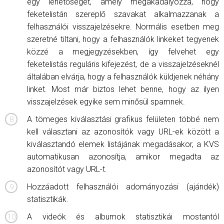
egy lehetőséget, amely megakadályozza, hogy
feketelistán szereplő szavakat alkalmazzanak a
felhasználói visszajelzésekre. Normális esetben meg
szeretné tiltani, hogy a felhasználók linkeket tegyenek
közzé a megjegyzésekben, így felvehet egy
feketelistás reguláris kifejezést, de a visszajelzéseknél
általában elvárja, hogy a felhasználók küldjenek néhány
linket. Most már biztos lehet benne, hogy az ilyen
visszajelzések egyike sem minősül spamnek.
A tömeges kiválasztási grafikus felületen többé nem
kell választani az azonosítók vagy URL-ek között a
kiválasztandó elemek listájának megadásakor, a KVS
automatikusan azonosítja, amikor megadta az
azonosítót vagy URL-t.
Hozzáadott felhasználói adományozási (ajándék)
statisztikák.
A videók és albumok statisztikái mostantól