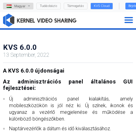
Tudásbázis
Támogatás
KVS Cloud
Beje
Magyar
KVS 6.0.0
13 September, 2022
A KVS 6.0.0 újdonságai
Az adminisztrációs panel általános GUI
fejlesztései:
Új adminisztrációs panel kialakítás, amely
mobileszközökön is jól néz ki. Új színek, ikonok és
ugyanaz a vezérlő megjelenése és működése a
különböző böngészőkben.
Naptárvezérlők a dátum és idő kiválasztásához.