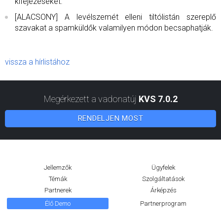
kifejezéseket.
[ALACSONY] A levélszemét elleni tiltólistán szereplő
szavakat a spamküldők valamilyen módon becsaphatják.
vissza a hírlistához
Megérkezett a vadonatúj
KVS 7.0.2
RENDELJEN MOST
Jellemzők
Ügyfelek
Témák
Szolgáltatások
Partnerek
Árképzés
Élő Demo
Partnerprogram