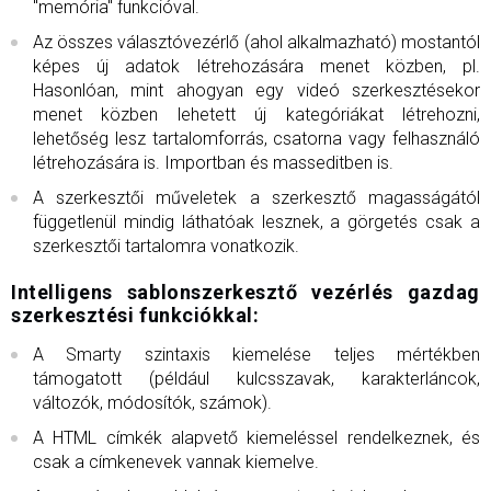
"memória" funkcióval.
Az összes választóvezérlő (ahol alkalmazható) mostantól
képes új adatok létrehozására menet közben, pl.
Hasonlóan, mint ahogyan egy videó szerkesztésekor
menet közben lehetett új kategóriákat létrehozni,
lehetőség lesz tartalomforrás, csatorna vagy felhasználó
létrehozására is. Importban és masseditben is.
A szerkesztői műveletek a szerkesztő magasságától
függetlenül mindig láthatóak lesznek, a görgetés csak a
szerkesztői tartalomra vonatkozik.
Intelligens sablonszerkesztő vezérlés gazdag
szerkesztési funkciókkal:
A Smarty szintaxis kiemelése teljes mértékben
támogatott (például kulcsszavak, karakterláncok,
változók, módosítók, számok).
A HTML címkék alapvető kiemeléssel rendelkeznek, és
csak a címkenevek vannak kiemelve.