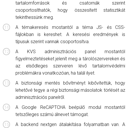
tartalomforrások és csatornák szerint
csoportosíthatók, hogy összesített statisztikát
tekinthessünk meg.
A témakeresés mostantól a téma JS- és CSS-
fájlokban is kereshet. A keresési eredmények is
típusuk szerint vannak csoportosítva.
A KVS adminisztrációs panel mostantól
figyelmeztetéseket jelenít meg a tárolószervereken és
az elsődleges szerveren lévő tartalomvédelmi
problémákra vonatkozóan, ha talál ilyet.
A biztonsági mentés bővítményt kibővítettük, hogy
lehetővé tegye a régi biztonsági másolatok törlését az
adminisztrációs panelről.
A Google ReCAPTCHA beépülő modul mostantól
tetszőleges számú álnevet támogat.
A backend nextgen átalakítása folyamatban van. A