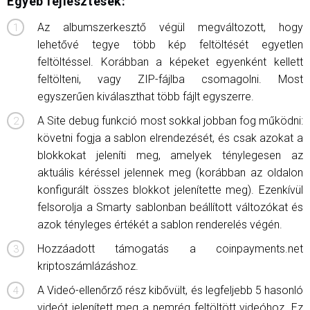
Egyéb fejlesztések:
Az albumszerkesztő végül megváltozott, hogy
lehetővé tegye több kép feltöltését egyetlen
feltöltéssel. Korábban a képeket egyenként kellett
feltölteni, vagy ZIP-fájlba csomagolni. Most
egyszerűen kiválaszthat több fájlt egyszerre.
A Site debug funkció most sokkal jobban fog működni:
követni fogja a sablon elrendezését, és csak azokat a
blokkokat jeleníti meg, amelyek ténylegesen az
aktuális kéréssel jelennek meg (korábban az oldalon
konfigurált összes blokkot jelenítette meg). Ezenkívül
felsorolja a Smarty sablonban beállított változókat és
azok tényleges értékét a sablon renderelés végén.
Hozzáadott támogatás a coinpayments.net
kriptoszámlázáshoz.
A Videó-ellenőrző rész kibővült, és legfeljebb 5 hasonló
videót jelenített meg a nemrég feltöltött videóhoz. Ez