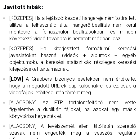
Javított hibák:
[KÖZEPES] Ha a lejátszó kezdeti hangereje némítottra lett
állítva, a felhasználó általi hangerő-beállítás nem kerül
mentésre a felhasználói beállításokban, és minden
következő videó továbbra is némított módban lesz.
[KÖZEPES] Ha kiterjesztett formátumú keresési
javaslatokat használ (videók + albumok + egyéb
objektumok), a keresési statisztikák részleges keresési
kifejezéseket tartalmaznak.
[LOW]
A Grabbers bizonyos esetekben nem értékelte,
hogy a megadott URL-ek duplikálódnak-e, és ez csak a
videofájlok letöltése után történt meg.
[ALACSONY] Az FTP tartalomfeltöltő nem vette
figyelembe a duplikált fájlokat, ha azokat egy másik
könyvtárba helyezték el.
[ALACSONY] A levélszemét elleni tiltólistán szereplő
szavak nem engedték meg a vesszős reguláris