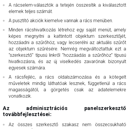
A rácselem-választók a tetején összesítik a kiválasztott
elemek teljes számát.
A pusztító akciók kiemelve vannak a rács menüben.
Minden rácshivatkozás létrehoz egy saját menüt, amely
képes megnyitni a kattintott objektum szerkesztőjét,
hozzáadni a szűrőhöz, vagy lecserélni az aktuális szűrőt
az objektum szűrésére. Nemrég megváltoztattuk ezt a
"szerkesztő" típusú linkről "hozzáadás a szűrőhöz" típusú
hivatkozásra, és az új viselkedés zavarónak bizonyult
egyesek számára.
A rácsfejléc, a rács oldalszámozása és a kötegelt
műveletek mindig láthatóak lesznek, függetlenül a rács
magasságától, a görgetés csak az adatelemekre
vonatkozik.
Az adminisztrációs panelszerkesztő
továbbfejlesztései:
Az összes szerkesztő szakasz nem összecsukható