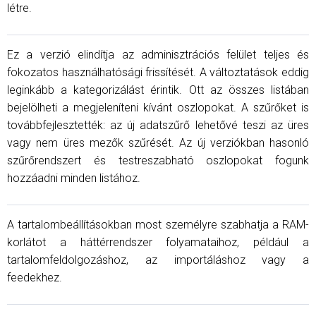
létre.
Ez a verzió elindítja az adminisztrációs felület teljes és
fokozatos használhatósági frissítését. A változtatások eddig
leginkább a kategorizálást érintik. Ott az összes listában
bejelölheti a megjeleníteni kívánt oszlopokat. A szűrőket is
továbbfejlesztették: az új adatszűrő lehetővé teszi az üres
vagy nem üres mezők szűrését. Az új verziókban hasonló
szűrőrendszert és testreszabható oszlopokat fogunk
hozzáadni minden listához.
A tartalombeállításokban most személyre szabhatja a RAM-
korlátot a háttérrendszer folyamataihoz, például a
tartalomfeldolgozáshoz, az importáláshoz vagy a
feedekhez.