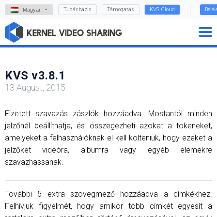
Tudásbázis
Támogatás
KVS Cloud
Beje
Magyar
KVS v3.8.1
13 August, 2015
Fizetett szavazás zászlók hozzáadva. Mostantól minden
jelzőnél beállíthatja, és összegezheti azokat a tokeneket,
amelyeket a felhasználóknak el kell költeniük, hogy ezeket a
jelzőket videóra, albumra vagy egyéb elemekre
szavazhassanak.
További 5 extra szövegmező hozzáadva a címkékhez.
Felhívjuk figyelmét, hogy amikor több címkét egyesít a