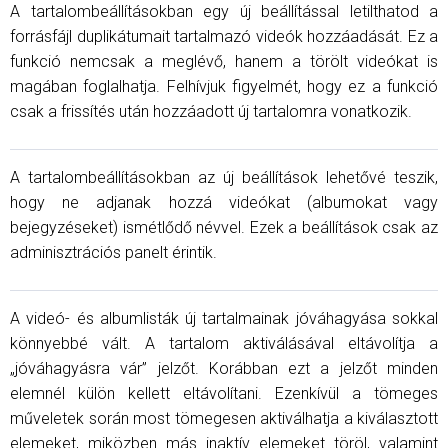
A tartalombeállításokban egy új beállítással letilthatod a
forrásfájl duplikátumait tartalmazó videók hozzáadását. Ez a
funkció nemcsak a meglévő, hanem a törölt videókat is
magában foglalhatja. Felhívjuk figyelmét, hogy ez a funkció
csak a frissítés után hozzáadott új tartalomra vonatkozik.
A tartalombeállításokban az új beállítások lehetővé teszik,
hogy ne adjanak hozzá videókat (albumokat vagy
bejegyzéseket) ismétlődő névvel. Ezek a beállítások csak az
adminisztrációs panelt érintik.
A videó- ​​és albumlisták új tartalmainak jóváhagyása sokkal
könnyebbé vált. A tartalom aktiválásával eltávolítja a
„jóváhagyásra vár” jelzőt. Korábban ezt a jelzőt minden
elemnél külön kellett eltávolítani. Ezenkívül a tömeges
műveletek során most tömegesen aktiválhatja a kiválasztott
elemeket, miközben más inaktív elemeket töröl, valamint