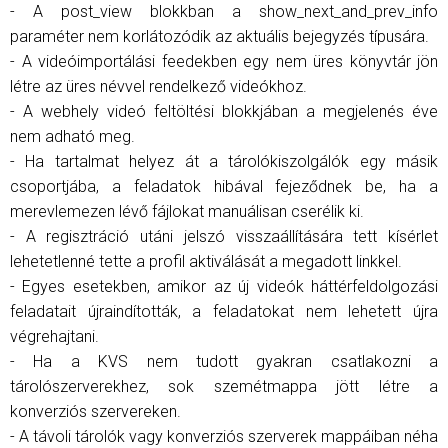
- A post_view blokkban a show_next_and_prev_info
paraméter nem korlátozódik az aktuális bejegyzés típusára.
- A videóimportálási feedekben egy nem üres könyvtár jön
létre az üres névvel rendelkező videókhoz.
- A webhely videó feltöltési blokkjában a megjelenés éve
nem adható meg.
- Ha tartalmat helyez át a tárolókiszolgálók egy másik
csoportjába, a feladatok hibával fejeződnek be, ha a
merevlemezen lévő fájlokat manuálisan cserélik ki.
- A regisztráció utáni jelszó visszaállítására tett kísérlet
lehetetlenné tette a profil aktiválását a megadott linkkel.
- Egyes esetekben, amikor az új videók háttérfeldolgozási
feladatait újraindították, a feladatokat nem lehetett újra
végrehajtani.
- Ha a KVS nem tudott gyakran csatlakozni a
tárolószerverekhez, sok szemétmappa jött létre a
konverziós szervereken.
- A távoli tárolók vagy konverziós szerverek mappáiban néha