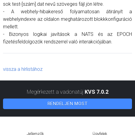
sok test-[szám].dat nevű szöveges fájl jön létre.
- A webhely-hibakereső folyamatosan átirányít a
webhelyindexre az oldalon meghatározott blokkkonfiguráció
mellett.
- Bizonyos logikai javítások a NATS és az EPOCH
fizetésfeldolgozók rendszerrel való interakciójában.
vissza a hírlistához
Megérkezett a vadonatúj
KVS 7.0.2
RENDELJEN MOST
Jellemzők
Ügyfelek