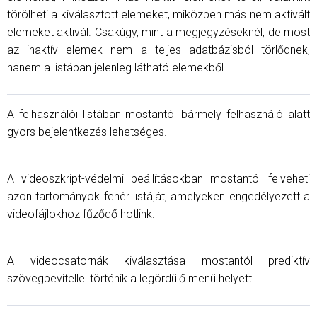
törölheti a kiválasztott elemeket, miközben más nem aktivált
elemeket aktivál. Csakúgy, mint a megjegyzéseknél, de most
az inaktív elemek nem a teljes adatbázisból törlődnek,
hanem a listában jelenleg látható elemekből.
A felhasználói listában mostantól bármely felhasználó alatt
gyors bejelentkezés lehetséges.
A videoszkript-védelmi beállításokban mostantól felveheti
azon tartományok fehér listáját, amelyeken engedélyezett a
videofájlokhoz fűződő hotlink.
A videocsatornák kiválasztása mostantól prediktív
szövegbevitellel történik a legördülő menü helyett.