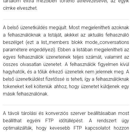
tartalom extra mezőiben történő átnevezésével, az egyik
címke elveszhet.
A belső üzenetküldés megújult. Most megjelenítheti azoknak
a felhasználóknak a listáját, akikkel az aktuális felhasználó
beszélget (ezt a list_members blokk mode_conversations
paramétere engedélyezi). Ebben a listában megjelenítheti az
egyes felhasználók üzeneteinek teljes számát, valamint az
összes olvasatlan üzenetet. A felhasználók figyelmen kívül
hagyhatók, és a tőlük érkező üzenetek nem jelennek meg. A
belső üzenetküldést fizetőssé is teheti, így a felhasználóknak
tokeneket kell költeniük ahhoz, hogy üzenetet küldjenek egy
másik felhasználónak.
A távoli tárolási és konverziós szerver beállításaiban most
beállíthat egyéni FTP időtúllépést. A rendszert úgy
optimalizálták, hogy kevesebb FTP kapcsolatot hozzon