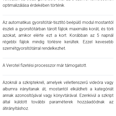
optimalizálása érdekében történik.
Az automatikus gyorsítótár-tisztító beépülő modul mostantól
észleli a gyorsítótárban tárolt fájlok maximális korát, és törli
azokat, amikor elérte ezt a kort. Korábban az 5 napnál
régebbi fájlok mindig törlésre kerültek. Ezzel kevesebb
szemétgyorsítótárral rendelkezhet.
A Verotel fizetési processzor már támogatott.
Azoknál a szkripteknél, amelyek véletlenszerű videóra vagy
albumra irányítanak át, mostantól elküldheti a kategóriát
annak azonosítójával vagy könyvtárával. Ezenkívül a szkript
által küldött további paraméterek hozzáadódnak az
átirányításhoz.