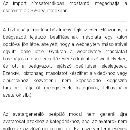
Az import hírcsatornákban mostantól megadhatja a
csatornát a CSV-beállításokban.
A biztonsági mentési bővítmény fejlesztései. Először is, a
beágyazott lejátszó beállításainak másolata egy külön
opcióval jön létre, ahelyett, hogy a webhelyterv másolatával
együtt jönne létre. Gyakran a webhelyterv másolatait
használják a terv megkettőzésére a különböző webhelyeken,
és ott a beágyazott lejátszó beállításai feleslegesek.
Ezenkívül biztonsági másolatot készíthet a videókhoz vagy
albumokhoz közvetlenül nem kapcsolódó kiegészítő
tartalom fájljairól (bejegyzések, kategóriák, felhasználói
avatarok stb.).
Az avatargeneráló beépülő modul nem generál újra
avatarokat azokhoz a kategóriákhoz, ahol az avatarok nem
változtak az előző generáció óta. Ez a szerver terhelésének