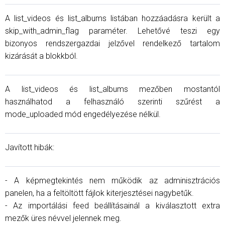
A list_videos és list_albums listában hozzáadásra került a
skip_with_admin_flag paraméter. Lehetővé teszi egy
bizonyos rendszergazdai jelzővel rendelkező tartalom
kizárását a blokkból.
A list_videos és list_albums mezőben mostantól
használhatod a felhasználó szerinti szűrést a
mode_uploaded mód engedélyezése nélkül.
Javított hibák:
- A képmegtekintés nem működik az adminisztrációs
panelen, ha a feltöltött fájlok kiterjesztései nagybetűk.
- Az importálási feed beállításainál a kiválasztott extra
mezők üres névvel jelennek meg.