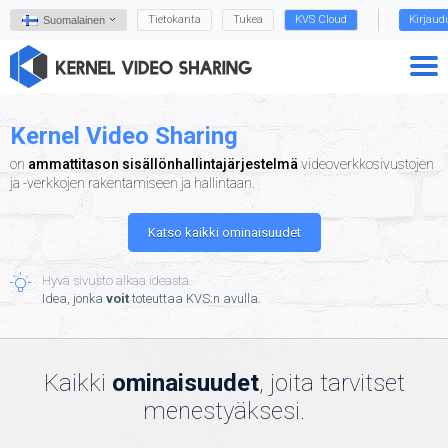
Tietokanta
Tukea
KVS Cloud
Kirjaud
Suomalainen
Kernel Video Sharing
on
ammattitason sisällönhallintajärjestelmä
videoverkkosivustojen
ja -verkkojen rakentamiseen ja hallintaan.
Katso kaikki ominaisuudet
Hyvä sivusto alkaa ideasta.
Idea, jonka
voit
toteuttaa KVS:n avulla.
Kaikki
ominaisuudet
, joita tarvitset
menestyäksesi.