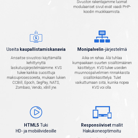
Sivuston rakentajamme luomat
modulaariset sivut eivät vaadi PHP-
koodin muokkaamista.
Useita
kaupallistamiskanavia
Monipalvelin
-järjestelmä
Ansaitse sivustosi käyttämällä
Aika on rahaa. Älä tuhlaa
kehittynyttä
kumpaakaan suurten sisältömäärien
laskutusjärjestelmäämme. KVS
käsittelyyn. KVS tukee useiden
tukee kaikkia suosittuja
muunnospalvelimien rinnakkaista
maksuprosessoreita, mukaan lukien
sisällönkäsittelyä. Tulet
CCBill, Epoch, SegPay, NATS,
vaikuttumaan siitä, kuinka nopea
Zombaio, Vendo, xBill jne.
KVS voi olla.
HTML5
Tuki
Responsiiviset
mallit
HD- ja mobiilivideoille
Hakukoneoptimoitu