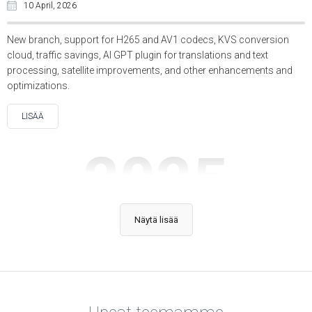
10 April, 2026
New branch, support for H265 and AV1 codecs, KVS conversion
cloud, traffic savings, AI GPT plugin for translations and text
processing, satellite improvements, and other enhancements and
optimizations.
LISÄÄ
2025
Näytä lisää
KVS 6.4.0
14 October, 2025