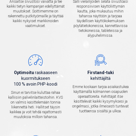
Ansaitse sivustosi vaivatta ja tee
Salli vierailijoiden selata sivustoasi
kaikki tietyn kampanjan edellyttämät
responsiivisen käyttöliittymän
muutokset. Soittimemme on
kautta, joka mukautuu mihin
rakennettu putkityömaille ja täyttää
tahansa näyttöön ja tarjoaa
kaikki nykyiset markkinoiden
täydellisen käyttökokemuksen
vaatimukset.
pöytätietokoneissa, kannettavissa
tietokoneissa, tableteissa ja
älypuhelimissa.
Optimoitu
raskaaseen
Firstand-tuki
kuormitukseen
kehittäjiltä
100 % avoin PHP-koodi
Emme koskaan tarjoa asiakastukea
käyttämällä kolmannen osapuolen
Sinun ei tarvitse kuluttaa rahaa
operaattoreita. Kehittäjät itse
kalliisiin palvelinlaitteistoihin. KVS
käsittelevät kaikki kysymyksesi ja
on valmis käsittelemään tonnia
ongelmasi, jotka ilmeisesti tuntevat
liikennettä heti. Hallitset täysin
tuotteensa sisältä ja ulkoa.
kaikkea ja voit tehdä rajattomasti
muutoksia milloin tahansa.