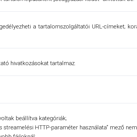
edélyezheti a tartalomszolgáltatói URL-címeket; kor
ató hivatkozásokat tartalmaz.
oltak beállítva kategóriák;
yos streamelési HTTP-paraméter használata” mező nem 
obb fájloknál;