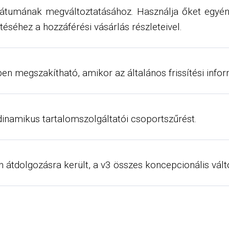
mátumának megváltoztatásához. Használja őket egyén
ítéséhez a hozzáférési vásárlás részleteivel.
sben megszakítható, amikor az általános frissítési inf
dinamikus tartalomszolgáltatói csoportszűrést.
n átdolgozásra került, a v3 összes koncepcionális vál