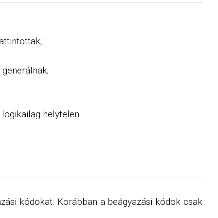
ttintottak;
 generálnak;
 logikailag helytelen.
azási kódokat. Korábban a beágyazási kódok csak