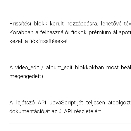
Frissítési blokk került hozzáadásra, lehetővé t
Korábban a felhasználói fiókok prémium állapotra
kezeli a fiókfrissítéseket.
A video_edit / album_edit blokkokban most beál
megengedett).
A lejátszó API JavaScript-jét teljesen átdolgo
dokumentációját az új API részleteiért.