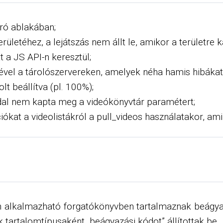
gró ablakában;
erületéhez, a lejátszás nem állt le, amikor a területre ka
 a JS API-n keresztül;
ével a tárolószervereken, amelyek néha hamis hibákat
lt beállítva (pl. 100%);
oldal nem kapta meg a videókönyvtár paramétert;
ációkat a videolistákról a pull_videos használatakor, ami
n alkalmazható forgatókönyvben tartalmaznak beágy
 tartalomtípusaként „beágyazási kódot” állítottak be.