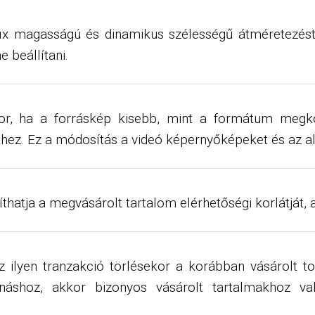
 magasságú és dinamikus szélességű átméretezést. E
 beállítani.
or, ha a forráskép kisebb, mint a formátum megk
ekhez. Ez a módosítás a videó képernyőképeket és az a
atja a megvásárolt tartalom elérhetőségi korlátját, a
z ilyen tranzakció törlésekor a korábban vásárolt 
áshoz, akkor bizonyos vásárolt tartalmakhoz val