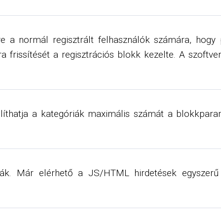
éve a normál regisztrált felhasználók számára, hog
 frissítését a regisztrációs blokk kezelte. A szoftv
líthatja a kategóriák maximális számát a blokkparam
zták. Már elérhető a JS/HTML hirdetések egyszerű 