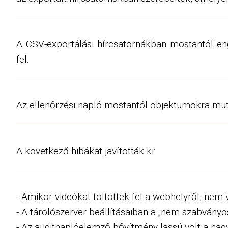
A CSV-exportálási hírcsatornákban mostantól eng
fel.
Az ellenőrzési napló mostantól objektumokra mut
A következő hibákat javították ki:
- Amikor videókat töltöttek fel a webhelyről, nem v
- A tárolószerver beállításaiban a „nem szabván
- Az auditnaplóelemző bővítmény lassú volt a nagy