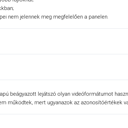
kkban;
épei nem jelennek meg megfelelően a panelen.
lapú beágyazott lejátszó olyan videóformátumot haszn
 nem működtek, mert ugyanazok az azonosítóértékek van