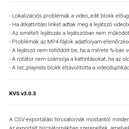
- Lokalizációs problémák a video_edit blokk előu
- Ha átkattintási linket adtak meg a lejátszó videot
- Az ismételt lejátszás a lejátszóban nem működött
- Problémák az MP4-fájlok adatfolyam-ellenőrzés
- A lejátszó nem töltődött be, ha a mérete %-ban vo
- A rotátor nem számolja a kattintásokat, ha az 
- A list_playlists blokk eltávolította a videoduplik
KVS v3.0.3
A CSV-exportálási hírcsatornák mostantól minde
az exportált hírcsatornákban szerepeltek, amelyek