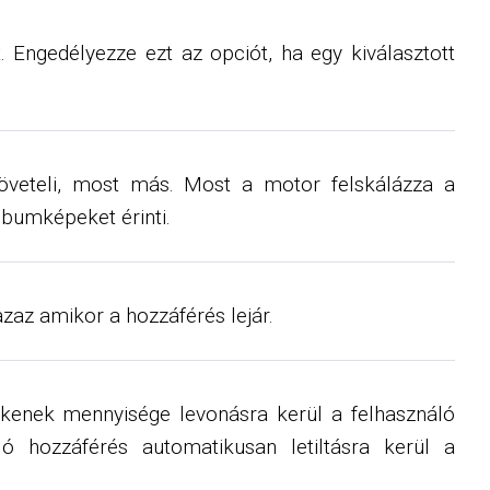
ngedélyezze ezt az opciót, ha egy kiválasztott
öveteli, most más. Most a motor felskálázza a
lbumképeket érinti.
zaz amikor a hozzáférés lejár.
tokenek mennyisége levonásra kerül a felhasználó
ó hozzáférés automatikusan letiltásra kerül a