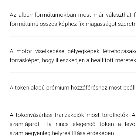
Az albumformátumokban most már választhat fix
formátumú összes képhez fix magasságot szeretne
A motor viselkedése bélyegképek létrehozásak
forrásképet, hogy illeszkedjen a beállított méret
A token alapú prémium hozzáféréshez most beállíth
A tokenvásárlási tranzakciók most törölhetők. A
számlájáról. Ha nincs elegendő token a levon
számlaegyenleg helyreállítása érdekében.