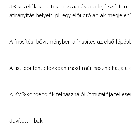
JS-kezelők kerültek hozzáadásra a lejátszó for
átirányítás helyett, pl. egy előugró ablak megjelen
A frissítési bővítményben a frissítés az első lépé
A list_content blokkban most már használhatja a 
A KVS-koncepciók felhasználói útmutatója teljese
Javított hibák: