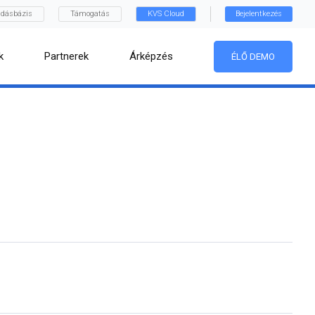
dásbázis
Támogatás
KVS Cloud
Bejelentkezés
k
Partnerek
Árképzés
ÉLŐ DEMO