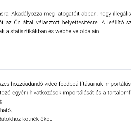
sra. Akadályozza meg látogatóit abban, hogy illegáli
 az Ön által választott helyettesítésre. A leállító 
ak a statisztikákban és webhelye oldalain.
sszes hozzáadandó videó feedbeállításainak importálás
tozó egyéni hivatkozások importálását és a tartalomf
;
ható;
datokhoz kötnék őket;