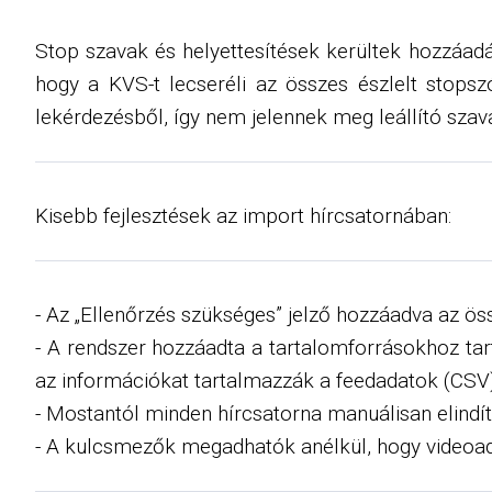
Stop szavak és helyettesítések kerültek hozzáadá
hogy a KVS-t lecseréli az összes észlelt stopszót
lekérdezésből, így nem jelennek meg leállító szav
Kisebb fejlesztések az import hírcsatornában:
- Az „Ellenőrzés szükséges” jelző hozzáadva az ö
- A rendszer hozzáadta a tartalomforrásokhoz tar
az információkat tartalmazzák a feedadatok (CSV)
- Mostantól minden hírcsatorna manuálisan elindít
- A kulcsmezők megadhatók anélkül, hogy videoa