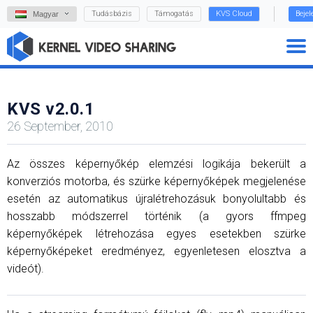
Tudásbázis
Támogatás
KVS Cloud
Beje
Magyar
KVS v2.0.1
26 September, 2010
Az összes képernyőkép elemzési logikája bekerült a
konverziós motorba, és szürke képernyőképek megjelenése
esetén az automatikus újralétrehozásuk bonyolultabb és
hosszabb módszerrel történik (a gyors ffmpeg
képernyőképek létrehozása egyes esetekben szürke
képernyőképeket eredményez, egyenletesen elosztva a
videót).