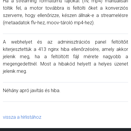
Ha a streaming formátumú fájlokat (flv, mp4) manuálisan
töltik fel, a motor továbbra is feltölti őket a konverziós
szerverre, hogy ellenőrizze, készen állnak-e a streamelésre
(metaadatok flv-hez, moov-tároló mp4-hez).
A webhelyet és az adminisztrációs panel feltöltőit
kiterjesztettük a 413 nginx hiba ellenőrzésére, amely akkor
jelenik meg, ha a feltöltött fájl mérete nagyobb a
megengedettnél. Most a hibakód helyett a helyes üzenet
jelenik meg.
Néhány apró javítás és hiba.
vissza a hírlistához