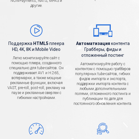
NOWPayments, NATS, MPA3 и
другие.
Поддержка
HTML5
плеера
Автоматизация
контента
HD, 4K, 8K и Mobile Video
Грабберы, фиды и
отложенный постинг
Легко монетизируйте сайт с
помощью плеера, созданного
Автоматизируйте работу с
специально для tube-сайтов. Он
контентом с помощью грабберов
поддерживает AV1 и H.265,
популярных tube-сайтов, гибких
вотермарки, а также мощные
фидов импорта и экспорта,
рекламные функции, включая
поддержки импорта контента с
VAST, pre-roll, post-roll, рекламу на
любыми дополнительными
паузе и рекламные оверлеи с
полями, отложенного постинга и
гибкими настройками.
публикации по дате для
постоянного обновления контента.