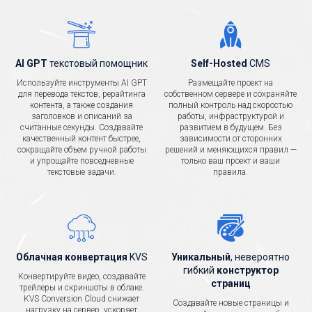
AI GPT
текстовый помощник
Self-Hosted
CMS
Используйте инструменты AI GPT
Размещайте проект на
для перевода текстов, рерайтинга
собственном сервере и сохраняйте
контента, а также создания
полный контроль над скоростью
заголовков и описаний за
работы, инфраструктурой и
считанные секунды. Создавайте
развитием в будущем. Без
качественный контент быстрее,
зависимости от сторонних
сокращайте объем ручной работы
решений и меняющихся правил —
и упрощайте повседневные
только ваш проект и ваши
текстовые задачи.
правила.
Облачная конвертация
KVS
Уникальный
, невероятно
гибкий
конструктор
Конвертируйте видео, создавайте
страниц
трейлеры и скриншоты в облаке.
KVS Conversion Cloud снижает
Создавайте новые страницы и
нагрузку на сервер, ускоряет