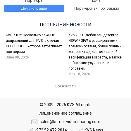
Партнеры
Цены
KVS 6.3.0
Демонстрация
Партнерская программа
24 November, 2024
ПОСЛЕДНИЕ НОВОСТИ
Версия 6.3.0 доступна в альфа режиме (для новых
инсталляций): Системные изменения в коде по всему проекту,
KVS 7.0.2: Несколько важных
KVS 7.0.1: Добавлен детектор
исправлений для KVS, включая
NSFW / SFW с расширенными
поддержка AVIF формата для тумб видео и альбомов,
СЕРЬЕЗНОЕ, которое затрагивает
возможностями, более полный
улучшения в статистике и графики, поддержка ротатора на
все версии.
контроль над кастомизацией
сателлитах, редактирование статических файлов и десятки
June 08, 2026
верификации возраста, а также
других улучшений.
небольшие улучшения и
поправки.
ПОДРОБНЕЕ
May 18, 2026
Все новости
2023
© 2009 - 2026 KVS All rights
лицензионное соглашение
sales@kernel-video-sharing.com
+972 52 472 2814
KVS News