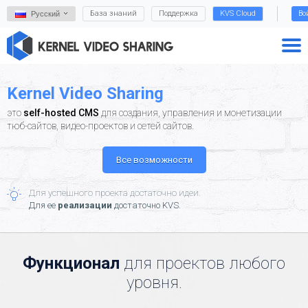
База знаний
Поддержка
KVS Cloud
Во
Русский
Kernel Video Sharing
это
self-hosted CMS
для создания, управления и монетизации
тюб-сайтов, видео-проектов и сетей сайтов.
Все возможности
Для успешного проекта достаточно идеи.
Для ее
реализации
достаточно KVS.
Функционал
для проектов любого
уровня.