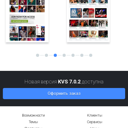
Обновление KVS v6.3.1 доступно для
скачивания
29 April, 2025
Обновление 6.3.1: мы закончили период бета тестирование и
обновление теперь доступно публично. Большой пакет
исправлений для 6.3.0, а также поддержка GEO блокировки
сайта.
ПОДРОБНЕЕ
Новая версия
KVS 7.0.2
доступна
Оформить заказ
2024
Возможности
Клиенты
Темы
Сервисы