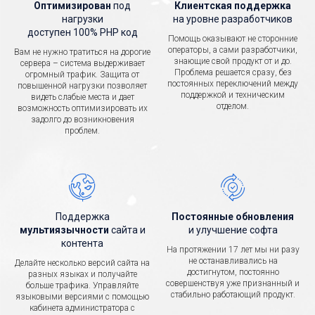
Оптимизирован
под
Клиентская поддержка
нагрузки
на уровне разработчиков
доступен 100% PHP код
Помощь оказывают не сторонние
операторы, а сами разработчики,
Вам не нужно тратиться на дорогие
знающие свой продукт от и до.
сервера – система выдерживает
Проблема решается сразу, без
огромный трафик. Защита от
постоянных переключений между
повышенной нагрузки позволяет
поддержкой и техническим
видеть слабые места и дает
отделом.
возможность оптимизировать их
задолго до возникновения
проблем.
Поддержка
Постоянные обновления
мультиязычности
сайта и
и улучшение софта
контента
На протяжении 17 лет мы ни разу
не останавливались на
Делайте несколько версий сайта на
достигнутом, постоянно
разных языках и получайте
совершенствуя уже признанный и
больше трафика. Управляйте
стабильно работающий продукт.
языковыми версиями с помощью
кабинета администратора с