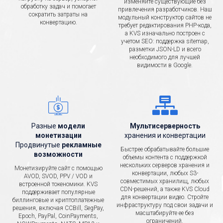
изменяйте существующие без
обработку задач и помогает
привлечения разработчиков. Наш
сократить затраты на
модульный конструктор сайтов не
конвертацию.
требует редактирования PHP-кода,
а KVS изначально построен с
учетом SEO: поддержка sitemap,
разметки JSON-LD и всего
необходимого для лучшей
видимости в Google.
Разные
модели
Мультисерверность
монетизации
хранения и конвертации
Продвинутые
рекламные
Быстрее обрабатывайте большие
возможности
объемы контента с поддержкой
нескольких серверов хранения и
Монетизируйте сайт с помощью
конвертации, любых S3-
AVOD, SVOD, PPV / VOD и
совместимых хранилищ, любых
встроенной токеномики. KVS
CDN-решений, а также KVS Cloud
поддерживает популярные
для конвертации видео. Стройте
биллинговые и криптоплатежные
инфраструктуру под свои задачи и
решения, включая CCBill, SegPay,
масштабируйте ее без
Epoch, PayPal, CoinPayments,
ограничений.