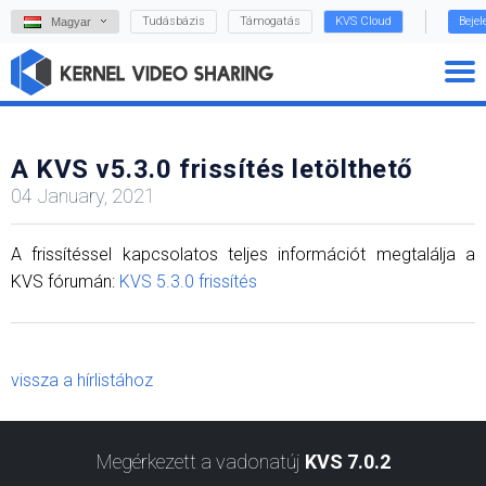
Tudásbázis
Támogatás
KVS Cloud
Beje
Magyar
A KVS v5.3.0 frissítés letölthető
04 January, 2021
A frissítéssel kapcsolatos teljes információt megtalálja a
KVS fórumán:
KVS 5.3.0 frissítés
vissza a hírlistához
Megérkezett a vadonatúj
KVS 7.0.2