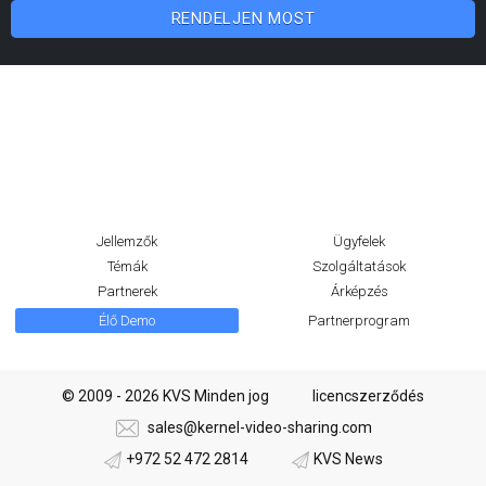
RENDELJEN MOST
Jellemzők
Ügyfelek
Témák
Szolgáltatások
Partnerek
Árképzés
Élő Demo
Partnerprogram
© 2009 - 2026 KVS Minden jog
licencszerződés
sales@kernel-video-sharing.com
+972 52 472 2814
KVS News