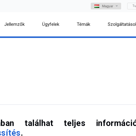
Tu
Magyar
Jellemzők
Ügyfelek
Témák
Szolgáltatáso
ban találhat teljes információ
ssítés
.