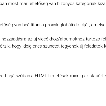
an most már lehetőség van bizonyos kategóriák kizárás
ség van beállítani a proxyk globális listáját, amelye
lt hozzáadásra az új videókhoz/albumokhoz tartozó fe
rzik, hogy ideiglenes szünetet tegyenek új feladatok l
zott lejátszóban a HTML-hirdetések mindig az alapért