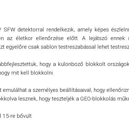
SFW detektorral rendelkezik, amely képes észleln
en az életkor ellenőrzése előtt. A lejátszó ennek 
 ezt egyelőre csak sablon testreszabással lehet testres
bfejlesztettük, hogy a különböző blokkolt országok
ogy mit kell blokkolni.
 emulálhat a személyes beállításaival, hogy ellenőriz
okkolva lesznek, hogy teszteljék a GEO-blokkolás műk
 15-re bővült.