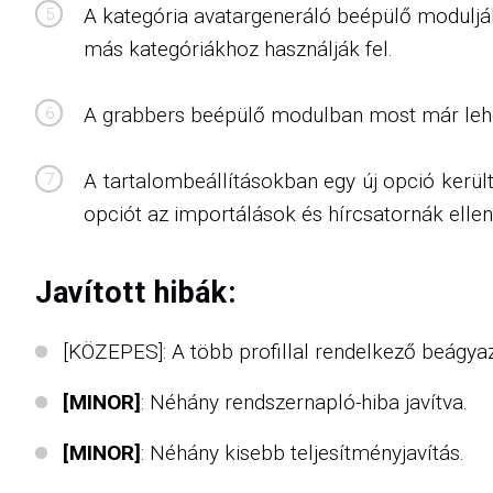
A kategória avatargeneráló beépülő moduljáb
más kategóriákhoz használják fel.
A grabbers beépülő modulban most már lehető
A tartalombeállításokban egy új opció kerü
opciót az importálások és hírcsatornák ellenő
Javított hibák:
[KÖZEPES]: A több profillal rendelkező beágya
[MINOR]
: Néhány rendszernapló-hiba javítva.
[MINOR]
: Néhány kisebb teljesítményjavítás.