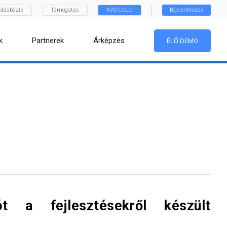
dásbázis
Támogatás
KVS Cloud
Bejelentkezés
k
Partnerek
Árképzés
ÉLŐ DEMO
t a fejlesztésekről készült