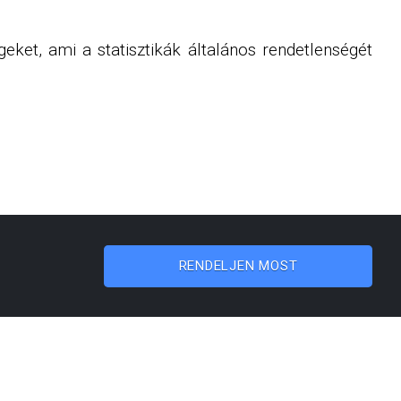
geket, ami a statisztikák általános rendetlenségét
RENDELJEN MOST