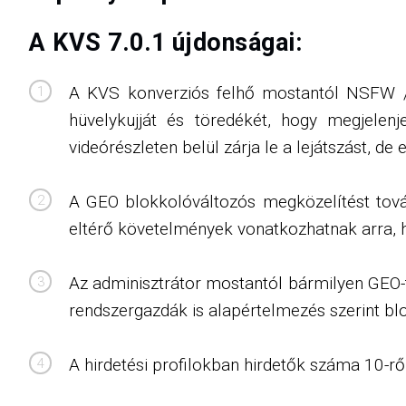
A KVS 7.0.1 újdonságai:
A KVS konverziós felhő mostantól NSFW / 
hüvelykujját és töredékét, hogy megjelenj
videórészleten belül zárja le a lejátszást, de
A GEO blokkolóváltozós megközelítést továb
eltérő követelmények vonatkozhatnak arra, h
Az adminisztrátor mostantól bármilyen GEO-t
rendszergazdák is alapértelmezés szerint bl
A hirdetési profilokban hirdetők száma 10-ről