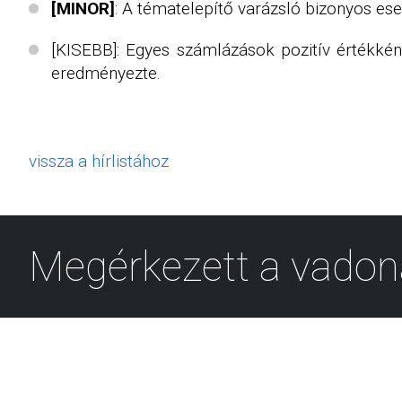
[MINOR]
: A tématelepítő varázsló bizonyos es
[KISEBB]: Egyes számlázások pozitív értékként 
eredményezte.
vissza a hírlistához
Megérkezett a vadon