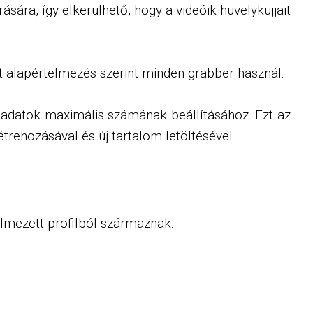
ára, így elkerülhető, hogy a videóik hüvelykujjait
t alapértelmezés szerint minden grabber használ.
ladatok maximális számának beállításához. Ezt az
étrehozásával és új tartalom letöltésével.
elmezett profilból származnak.