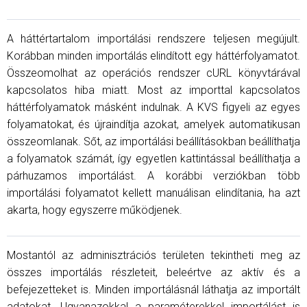
A háttértartalom importálási rendszere teljesen megújult.
Korábban minden importálás elindított egy háttérfolyamatot.
Összeomolhat az operációs rendszer cURL könyvtárával
kapcsolatos hiba miatt. Most az importtal kapcsolatos
háttérfolyamatok másként indulnak. A KVS figyeli az egyes
folyamatokat, és újraindítja azokat, amelyek automatikusan
összeomlanak. Sőt, az importálási beállításokban beállíthatja
a folyamatok számát, így egyetlen kattintással beállíthatja a
párhuzamos importálást. A korábbi verziókban több
importálási folyamatot kellett manuálisan elindítania, ha azt
akarta, hogy egyszerre működjenek.
Mostantól az adminisztrációs területen tekintheti meg az
összes importálás részleteit, beleértve az aktív és a
befejezetteket is. Minden importálásnál láthatja az importált
adatokat. Ugyanazokkal a paraméterekkel importálást is