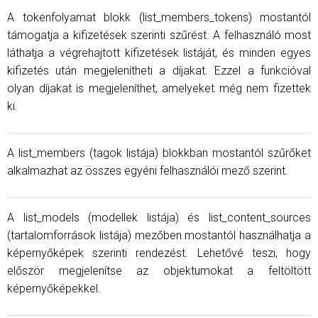
A tokenfolyamat blokk (list_members_tokens) mostantól
támogatja a kifizetések szerinti szűrést. A felhasználó most
láthatja a végrehajtott kifizetések listáját, és minden egyes
kifizetés után megjelenítheti a díjakat. Ezzel a funkcióval
olyan díjakat is megjeleníthet, amelyeket még nem fizettek
ki.
A list_members (tagok listája) blokkban mostantól szűrőket
alkalmazhat az összes egyéni felhasználói mező szerint.
A list_models (modellek listája) és list_content_sources
(tartalomforrások listája) mezőben mostantól használhatja a
képernyőképek szerinti rendezést. Lehetővé teszi, hogy
először megjelenítse az objektumokat a feltöltött
képernyőképekkel.