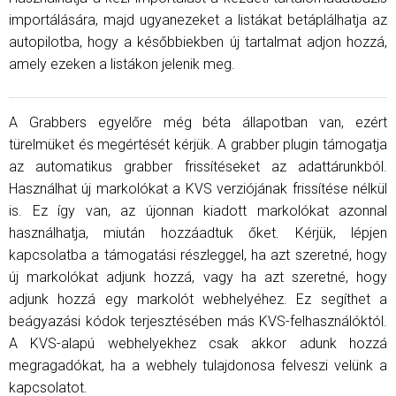
importálására, majd ugyanezeket a listákat betáplálhatja az
autopilotba, hogy a későbbiekben új tartalmat adjon hozzá,
amely ezeken a listákon jelenik meg.
A Grabbers egyelőre még béta állapotban van, ezért
türelmüket és megértését kérjük. A grabber plugin támogatja
az automatikus grabber frissítéseket az adattárunkból.
Használhat új markolókat a KVS verziójának frissítése nélkül
is. Ez így van, az újonnan kiadott markolókat azonnal
használhatja, miután hozzáadtuk őket. Kérjük, lépjen
kapcsolatba a támogatási részleggel, ha azt szeretné, hogy
új markolókat adjunk hozzá, vagy ha azt szeretné, hogy
adjunk hozzá egy markolót webhelyéhez. Ez segíthet a
beágyazási kódok terjesztésében más KVS-felhasználóktól.
A KVS-alapú webhelyekhez csak akkor adunk hozzá
megragadókat, ha a webhely tulajdonosa felveszi velünk a
kapcsolatot.