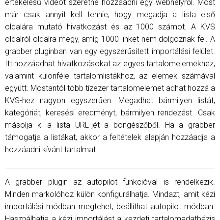
értékelésű videót szeretne hozzáadni egy webhelyről. Most
már csak annyit kell tennie, hogy megadja a lista első
oldalára mutató hivatkozást és az 1000 számot. A KVS
oldalról oldalra megy, amíg 1000 linket nem dolgoznak fel. A
grabber pluginban van egy egyszerűsített importálási felület.
Itt hozzáadhat hivatkozásokat az egyes tartalomelemekhez,
valamint különféle tartalomlistákhoz, az elemek számával
együtt. Mostantól több tízezer tartalomelemet adhat hozzá a
KVS-hez nagyon egyszerűen. Megadhat bármilyen listát,
kategóriát, keresési eredményt, bármilyen rendezést. Csak
másolja ki a lista URL-jét a böngészőből. Ha a grabber
támogatja a listákat, akkor a feltételek alapján hozzáadja a
hozzáadni kívánt tartalmat.
A grabber plugin az autopilot funkcióval is rendelkezik.
Minden markolóhoz külön konfigurálhatja. Mindazt, amit kézi
importálási módban megtehet, beállíthat autopilot módban.
Használhatja a kézi importálást a kezdeti tartalomadatbázis