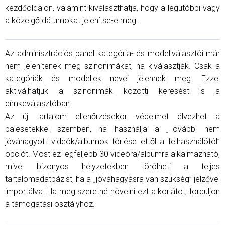
kezdőoldalon, valamint kiválaszthatja, hogy a legutóbbi vagy
a közelgő dátumokat jelenítse-e meg.
Az adminisztrációs panel kategória- és modellválasztói már
nem jelenítenek meg szinonimákat, ha kiválasztják. Csak a
kategóriák és modellek nevei jelennek meg. Ezzel
aktiválhatjuk a szinonimák közötti keresést is a
címkeválasztóban.
Az új tartalom ellenőrzésekor védelmet élvezhet a
balesetekkel szemben, ha használja a „További nem
jóváhagyott videók/albumok törlése ettől a felhasználótól”
opciót. Most ez legfeljebb 30 videóra/albumra alkalmazható,
mivel bizonyos helyzetekben törölheti a teljes
tartalomadatbázist, ha a „jóváhagyásra van szükség” jelzővel
importálva. Ha meg szeretné növelni ezt a korlátot, forduljon
a támogatási osztályhoz.