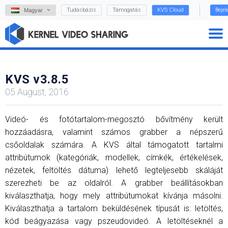
Tudásbázis
Támogatás
KVS Cloud
Beje
Magyar
KVS v3.8.5
05 August, 2016
Videó- ​​és fotótartalom-megosztó bővítmény került
hozzáadásra, valamint számos grabber a népszerű
csőoldalak számára. A KVS által támogatott tartalmi
attribútumok (kategóriák, modellek, címkék, értékelések,
nézetek, feltöltés dátuma) lehető legteljesebb skáláját
szerezheti be az oldalról. A grabber beállításokban
kiválaszthatja, hogy mely attribútumokat kívánja másolni.
Kiválaszthatja a tartalom beküldésének típusát is: letöltés,
kód beágyazása vagy pszeudovideó. A letöltéseknél a