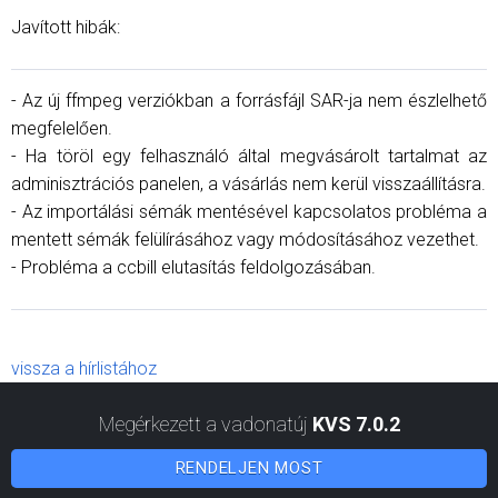
Javított hibák:
- Az új ffmpeg verziókban a forrásfájl SAR-ja nem észlelhető
megfelelően.
- Ha töröl egy felhasználó által megvásárolt tartalmat az
adminisztrációs panelen, a vásárlás nem kerül visszaállításra.
- Az importálási sémák mentésével kapcsolatos probléma a
mentett sémák felülírásához vagy módosításához vezethet.
- Probléma a ccbill elutasítás feldolgozásában.
vissza a hírlistához
Megérkezett a vadonatúj
KVS 7.0.2
RENDELJEN MOST