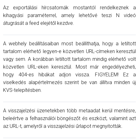
Az exportálási hírcsatornák mostantól rendelkeznek a
kihagyási paraméterrel, amely lehetővé teszi N videó
átugrását a feed elejétől kezdve.
A webhely beállításaiban most beállíthatja, hogy a letiltott
tartalom elérhető legyen-e közvetlen URL-címeken keresztül
vagy sem. A korábban letiltott tartalom mindig elérhető volt
közvetlen URL-eken keresztül. Most már engedélyezheti,
hogy 404-es hibákat adjon vissza. FIGYELEM! Ez a
viselkedés alapértelmezés szerint be van állítva minden új
KVS-telepítésben.
A visszajelzési üzenetekben több metaadat kerül mentésre,
beleértve a felhasználói böngészőt és eszközt, valamint azt
az URL-t, amelyről a visszajelzési űrlapot megnyitották.