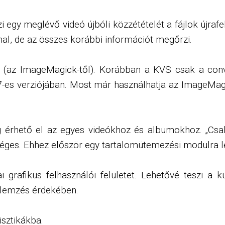
i egy meglévő videó újbóli közzétételét a fájlok újrafel
mal, de az összes korábbi információt megőrzi.
 (az ImageMagick-től). Korábban a KVS csak a con
es verziójában. Most már használhatja az ImageMagick
g érhető el az egyes videókhoz és albumokhoz. „Csak 
séges. Ehhez először egy tartalomütemezési modulra l
ai grafikus felhasználói felületet. Lehetővé teszi a 
elemzés érdekében.
isztikákba.