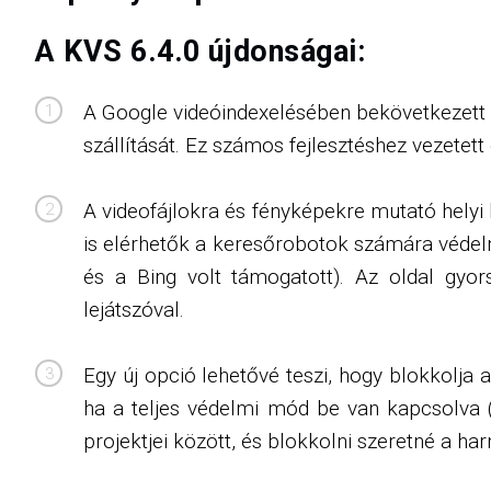
A KVS 6.4.0 újdonságai:
A Google videóindexelésében bekövetkezett vá
szállítását. Ez számos fejlesztéshez vezetett
A videofájlokra és fényképekre mutató helyi 
is elérhetők a keresőrobotok számára védel
és a Bing volt támogatott). Az oldal gyors
lejátszóval.
Egy új opció lehetővé teszi, hogy blokkolja
ha a teljes védelmi mód be van kapcsolva (m
projektjei között, és blokkolni szeretné a ha