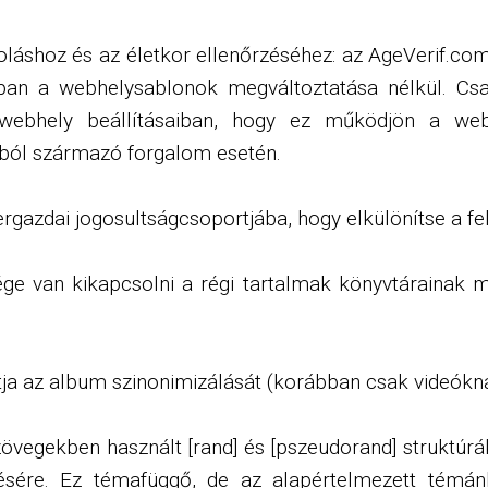
koláshoz és az életkor ellenőrzéséhez: az AgeVerif.co
kban a webhelysablonok megváltoztatása nélkül. Cs
ebhely beállításaiban, hogy ez működjön a webh
kból származó forgalom esetén.
rgazdai jogosultságcsoportjába, hogy elkülönítse a fe
ge van kikapcsolni a régi tartalmak könyvtárainak m
a az album szinonimizálását (korábban csak videókn
egekben használt [rand] és [pszeudorand] struktúrák m
tésére. Ez témafüggő, de az alapértelmezett témá