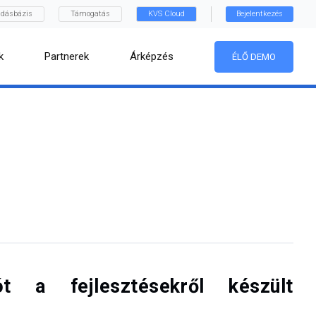
dásbázis
Támogatás
KVS Cloud
Bejelentkezés
k
Partnerek
Árképzés
ÉLŐ DEMO
t a fejlesztésekről készült