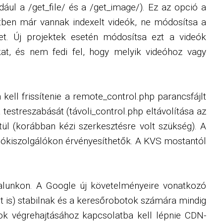
dául a /get_file/ és a /get_image/). Ez az opció a
ktben már vannak indexelt videók, ne módosítsa a
thet. Új projektek esetén módosítsa ezt a videók
kat, és nem fedi fel, hogy melyik videóhoz vagy
kell frissítenie a remote_control.php parancsfájlt
testreszabását (távoli_control.php eltávolítása az
ztül (korábban kézi szerkesztésre volt szükség). A
rolókiszolgálókon érvényesíthetők. A KVS mostantól
alunkon. A Google új követelményeire vonatkozó
t is) stabilnak és a keresőrobotok számára mindig
sok végrehajtásához kapcsolatba kell lépnie CDN-