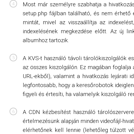
Most már személyre szabhatja a hivatkozási 
setup.php fájlban található, és nem érhető
mintát, mivel az visszaállítja az indexelé
indexelésének megkezdése előtt. Az új lin
albumhoz tartozik.
A KVS-t használó távoli tárolókiszolgálók es
az összes kiszolgálón. Ez magában foglalja 
URL-ekből), valamint a hivatkozás lejárati 
legfontosabb, hogy a keresőrobotok ideiglen
figyeli és értesíti, ha valamelyik kiszolgáló r
A CDN kézbesítést használó tárolószerver
értelmezésünk alapján minden videofájl-hiva
elérhetőnek kell lennie (lehetőleg túlzott