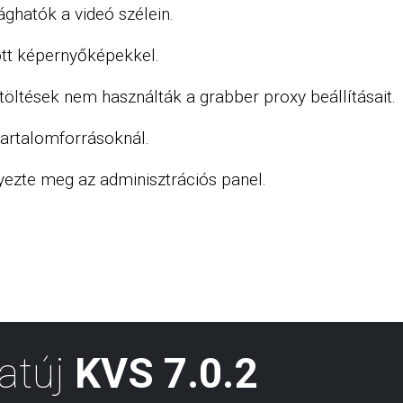
ghatók a videó szélein.
tt képernyőképekkel.
ltések nem használták a grabber proxy beállításait.
rtalomforrásoknál.
yezte meg az adminisztrációs panel.
atúj
KVS 7.0.2