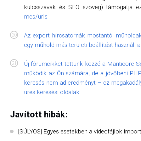
kulcsszavak és SEO szöveg) támogatja ezt
mes/urls.
Az export hírcsatornák mostantól műholdako
egy műhold más területi beállítást használ, a
Új fórumcikket tettünk közzé a Manticore Se
működik az Ön számára, de a jövőbeni PHP-v
keresés nem ad eredményt – ez megakadályo
üres keresési oldalak.
Javított hibák:
[SÚLYOS] Egyes esetekben a videofájlok importá