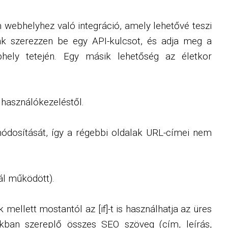
m webhelyhez való integráció, amely lehetővé teszi
ak szerezzen be egy API-kulcsot, és adja meg a
ely tetején. Egy másik lehetőség az életkor
lhasználókezeléstől.
ódosítását, így a régebbi oldalak URL-címei nem
ál működött).
ellett mostantól az [if]-t is használhatja az üres
nkban szereplő összes SEO szöveg (cím, leírás,