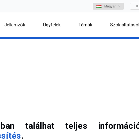
Tu
Magyar
Jellemzők
Ügyfelek
Témák
Szolgáltatáso
ban találhat teljes információ
ssítés
.