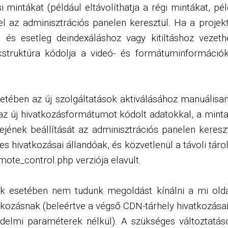
mintákat (például eltávolíthatja a régi mintákat, pél
 el az adminisztrációs panelen keresztül. Ha a proje
st, és esetleg deindexáláshoz vagy kitiltáshoz veze
kstruktúra kódolja a videó- ​​és formátuminformáció
etében az új szolgáltatások aktiválásához manuálisan 
az új hivatkozásformátumot kódolt adatokkal, a minta 
idejének beállítását az adminisztrációs panelen keres
es hivatkozásai állandóak, és közvetlenül a távoli tá
emote_control.php verziója elavult.
ek esetében nem tudunk megoldást kínálni a mi old
tkozásnak (beleértve a végső CDN-tárhely hivatkozásai
 védelmi paraméterek nélkül). A szükséges változtatá