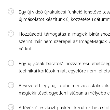
Egy új videó újraküldési funkció lehetővé tesz
új másolatot készítünk új közzétételi dátum
Hozzáadott támogatás a magick binárishoz
szerint már nem szerepel az ImageMagick 7-
nélkül.
Egy új „Csak barátok” hozzáférési lehetősé
technikai korlátok miatt egyelőre nem lehet
Bevezetett egy új, többdimenziós statisztik
megtekintését egyetlen listában a mélyebb 
A tévék új eszköztípusként kerültek be a stat