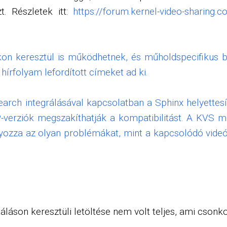
. Részletek itt:
https://forum.kernel-video-sharing.c
n keresztül is működhetnek, és műholdspecifikus beá
 hírfolyam lefordított címeket ad ki.
arch integrálásával kapcsolatban a Sphinx helyettesí
erziók megszakíthatják a kompatibilitást. A KVS mo
zza az olyan problémákat, mint a kapcsolódó videók 
láson keresztüli letöltése nem volt teljes, ami csonk