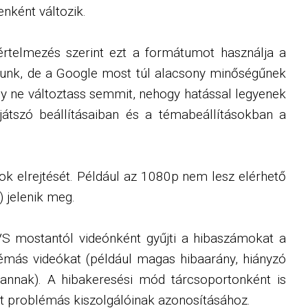
enként változik.
értelmezés szerint ezt a formátumot használja a
tunk, de a Google most túl alacsony minőségűnek
gy ne változtass semmit, nehogy hatással legyenek
játszó beállításaiban és a témabeállításokban a
ok elrejtését. Például az 1080p nem lesz elérhető
) jelenik meg.
VS mostantól videónként gyűjti a hibaszámokat a
lémás videókat (például magas hibaarány, hiányzó
 vannak). A hibakeresési mód tárcsoportonként is
t problémás kiszolgálóinak azonosításához.