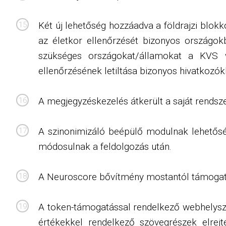
Két új lehetőség hozzáadva a földrajzi blok
az életkor ellenőrzését bizonyos országo
szükséges országokat/államokat a KVS w
ellenőrzésének letiltása bizonyos hivatkozó
A megjegyzéskezelés átkerült a saját rendsze
A szinonimizáló beépülő modulnak lehetősé
módosulnak a feldolgozás után.
A Neuroscore bővítmény mostantól támogatj
A token-támogatással rendelkező webhelyszöv
értékekkel rendelkező szövegrészek elrej