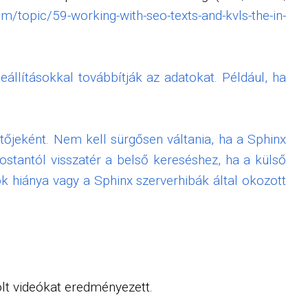
om/topic/59-working-with-seo-texts-and-kvls-the-in-
llításokkal továbbítják az adatokat. Például, ha
tőjeként. Nem kell sürgősen váltania, ha a Sphinx
stantól visszatér a belső kereséshez, ha a külső
hiánya vagy a Sphinx szerverhibák által okozott
olt videókat eredményezett.