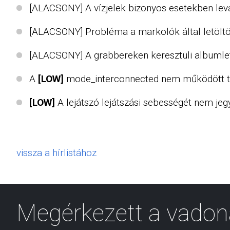
[ALACSONY] A vízjelek bizonyos esetekben levá
[ALACSONY] Probléma a markolók által letöltö
[ALACSONY] A grabbereken keresztüli albumletö
A
[LOW]
mode_interconnected nem működött ta
[LOW]
A lejátszó lejátszási sebességét nem jeg
vissza a hírlistához
Megérkezett a vadon