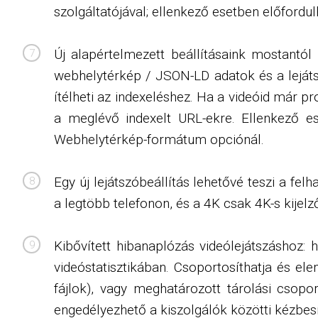
szolgáltatójával; ellenkező esetben előfordul
Új alapértelmezett beállításaink mostantó
webhelytérkép / JSON-LD adatok és a leját
ítélheti az indexeléshez. Ha a videóid már 
a meglévő indexelt URL-ekre. Ellenkező es
Webhelytérkép-formátum opciónál.
Egy új lejátszóbeállítás lehetővé teszi a f
a legtöbb telefonon, és a 4K csak 4K-s kijel
Kibővített hibanaplózás videólejátszáshoz
videóstatisztikában. Csoportosíthatja és e
fájlok), vagy meghatározott tárolási csopo
engedélyezhető a kiszolgálók közötti kézbe