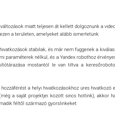
ltozások miatt teljesen át kellett dolgoznunk a video
 ezen a területen, amelyeket alább ismertetünk.
hivatkozások stabilak, és már nem függenek a kiválaszt
mi paraméterek nélkül, és a Yandex robothoz érvénye
ítótárazása mostantól le van tiltva a keresőroboto
 a hozzáférést a helyi hivatkozásokhoz üres hivatkozó
ég a saját projektjei között sincs hotlink), akkor ha
rmadik féltől származó gyorslinkeket.