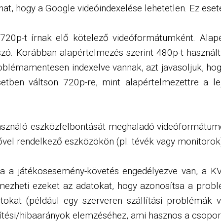
hat, hogy a Google videóindexelése lehetetlen. Ez eset
l 720p-t írnak elő kötelező videóformátumként. Alap
szó. Korábban alapértelmezés szerint 480p-t használ
problémamentesen indexelve vannak, azt javasoljuk, ho
etben váltson 720p-re, mint alapértelmezettre a le
elhasználó eszközfelbontását meghaladó videóformátum
zővel rendelkező eszközökön (pl. tévék vagy monitorok
: ha a játékosesemény-követés engedélyezve van, a K
lemezheti ezeket az adatokat, hogy azonosítsa a prob
rtokat (például egy szerveren szállítási problémák
sítési/hibaarányok elemzéséhez, ami hasznos a csopor