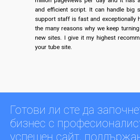
million pageviews per day and it has 
and efficient script. It can handle big 
support staff is fast and exceptionally h
the many reasons why we keep turning
new sites. I give it my highest recomm
your tube site.
Готови ли сте да започне
бизнес с професионалист
успешен сайт, поддържа