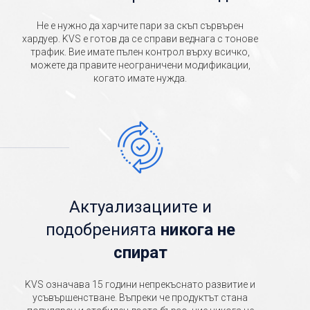
Не е нужно да харчите пари за скъп сървърен
хардуер. KVS е готов да се справи веднага с тонове
трафик. Вие имате пълен контрол върху всичко,
можете да правите неограничени модификации,
когато имате нужда.
Актуализациите и
подобренията
никога не
спират
KVS означава 15 години непрекъснато развитие и
усъвършенстване. Въпреки че продуктът стана