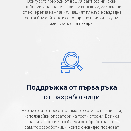
Осигурете приходи от вашия сайт без никакви
проблеми и направете всички корекции, изисквани
от конкретна кампания. Нашият плейър е създаден
за тръбни сайтове и отговаря на всички текущи
изисквания на пазара.
Поддръжка от първа ръка
от разработчици
Ние никога не предоставяме поддръжка на клиенти,
използвайки оператори на трети страни. Всички
ваши въпроси и проблеми се обработват от
самите разработчици, които очевидно познават