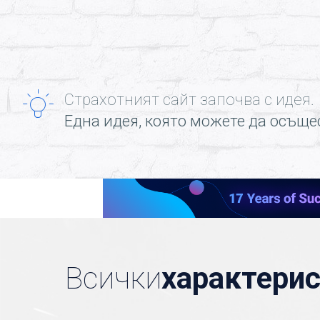
Страхотният сайт започва с идея.
Една идея, която можете да осъще
Всички
характери