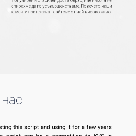
популярен и стабилен доста бързо, ние никога не
спирахме да го усъвършенстваме. Повечето наши
клиенти притежават сайтове от най-високо ниво.
 нас
ing this script and using it for a few years