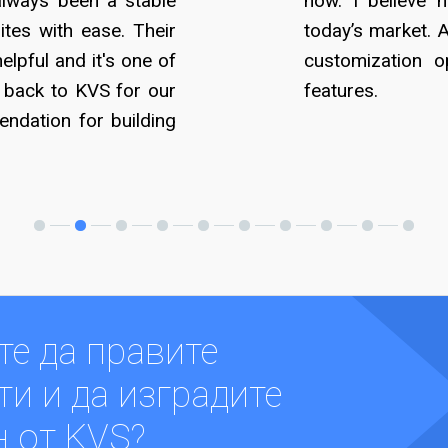
always been a stable
now. I believe 
sites with ease. Their
today’s market. 
elpful and it's one of
customization o
 back to KVS for our
features.
endation for building
те да правите
и и да изградите
н от KVS?