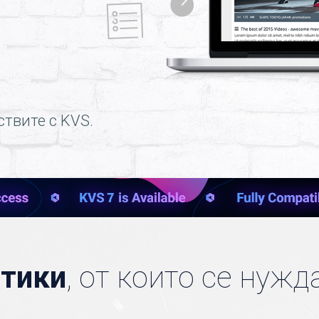
ствите с KVS.
стики
, от които се нужд