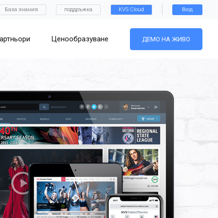
База знания
поддръжка
KVS Cloud
Вход
артньори
Ценообразуване
ДЕМО НА ЖИВО