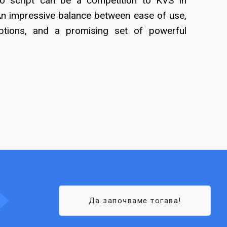
no script can be a competition to KVS in
An impressive balance between ease of use,
ptions, and a promising set of powerful
Да започваме тогава!