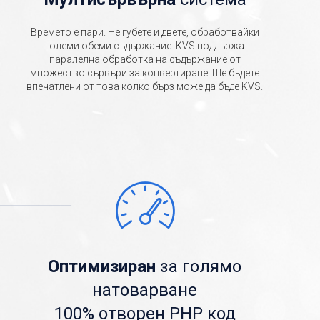
Времето е пари. Не губете и двете, обработвайки
големи обеми съдържание. KVS поддържа
паралелна обработка на съдържание от
множество сървъри за конвертиране. Ще бъдете
впечатлени от това колко бърз може да бъде KVS.
Оптимизиран
за голямо
натоварване
100% отворен PHP код