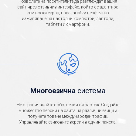
Позволете на посетителите да разглеждат вашия
сайт чрез отзивчив интерфейс, който се адаптира
към всеки екран, предлагайки перфектно
изживяване на настолни компютри, лаптопи,
таблети и смартфони.
Многоезична
система
Не ограничавайте собствения си растеж. Създайте
множество версии на сайта на различни езици и
получете повече международен трафик.
Управлявайте езиковите версии в админ панела.