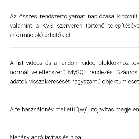
Az összes rendszerfolyamat naplózása kibővült, 
valamint a KVS szerveren történő telepítéséve
információk) érhetők el.
A list_videos és a random_video blokkokhoz tov
normál véletlenszerű MySQL rendezés. Számos er
adatok visszakeresését nagyszámú objektum eset
A felhasználónév melletti "(w)" utójavítás megjel
Néhány apró javítás és hiba.