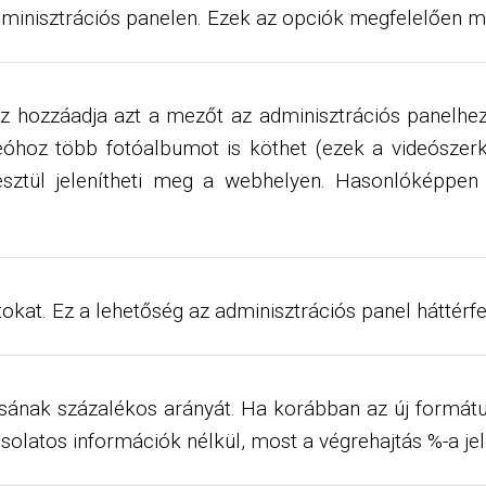
inisztrációs panelen. Ezek az opciók megfelelően m
 hozzáadja azt a mezőt az adminisztrációs panelhez
eóhoz több fotóalbumot is köthet (ezek a videószerk
esztül jelenítheti meg a webhelyen. Hasonlóképpen
datokat. Ez a lehetőség az adminisztrációs panel háttérf
jtásának százalékos arányát. Ha korábban az új for
solatos információk nélkül, most a végrehajtás %-a je