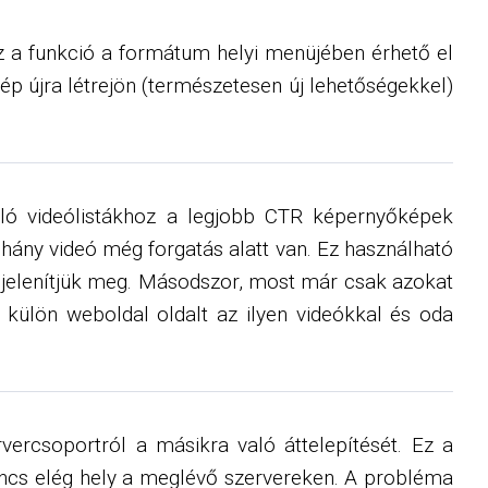
 a funkció a formátum helyi menüjében érhető el
p újra létrejön (természetesen új lehetőségekkel)
álló videólistákhoz a legjobb CTR képernyőképek
éhány videó még forgatás alatt van. Ez használható
at jelenítjük meg. Másodszor, most már csak azokat
 külön weboldal oldalt az ilyen videókkal és oda
vercsoportról a másikra való áttelepítését. Ez a
nincs elég hely a meglévő szervereken. A probléma