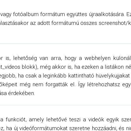
vagy fotóalbum formátum együttes újraalkotására. Ez
álasztásakor az adott formátumú összes screenshot/ké
ör is, lehetőség van arra, hogy a webhelyen külön
t_videos blokk), még akkor is, ha ezeken a listákon n
egjobb, ha csak a leginkább kattintható hüvelykujjak
őképeit még nem forgatták el. Így létrehozhatsz egy
tása érdekében.
funkciót, amely lehetővé teszi a videók egyik szer
ez, ha új videóformátumokat szeretne hozzáadni, és 