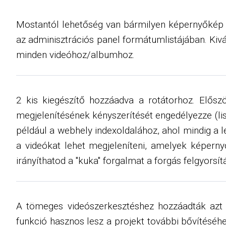
Mostantól lehetőség van bármilyen képernyőkép 
az adminisztrációs panel formátumlistájában. Kiv
minden videóhoz/albumhoz.
2 kis kiegészítő hozzáadva a rotátorhoz. Elősz
megjelenítésének kényszerítését engedélyezze (lis
például a webhely indexoldalához, ahol mindig a l
a videókat lehet megjeleníteni, amelyek képerny
irányíthatod a "kuka" forgalmat a forgás felgyorsí
A tömeges videószerkesztéshez hozzáadták azt a 
funkció hasznos lesz a projekt további bővítéséh