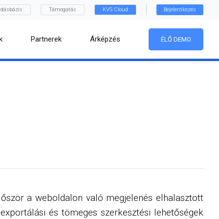
dásbázis
Támogatás
KVS Cloud
Bejelentkezés
k
Partnerek
Árképzés
ÉLŐ DEMO
 Először a weboldalon való megjelenés elhalasztott
exportálási és tömeges szerkesztési lehetőségek