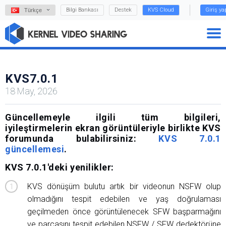
Bilgi Bankası
Destek
KVS Cloud
Giriş y
Türkçe
KVS7.0.1
18 May, 2026
Güncellemeyle ilgili tüm bilgileri,
iyileştirmelerin ekran görüntüleriyle birlikte KVS
forumunda bulabilirsiniz:
KVS 7.0.1
güncellemesi
.
KVS 7.0.1'deki yenilikler:
KVS dönüşüm bulutu artık bir videonun NSFW olup
olmadığını tespit edebilen ve yaş doğrulaması
geçilmeden önce görüntülenecek SFW başparmağını
ve parçasını tespit edebilen NSFW / SFW dedektörüne