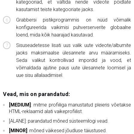
kategooriad, et vältida nende videote pöidlate
kasutamist teiste kategooriate jaoks.
Grabbersi pistikprogrammis on nüüd võimalik
konfigureerida vaikimisi puhverserverite globaalne
loend, mida kõik haarajad kasutavad.
Sisuseadetesse lisati uus valik uute videote/albumite
jaoks maksimaalse ülesannete arvu määramiseks.
Seda valikut kontrollivad impordid ja vood, et
võimaldada ajutine paus uute ülesannete loomisel ja
uue sisu allalaadimisel.
Vead, mis on parandatud:
[MEDIUM]
: mitme profiiliga manustatud pleieris võetakse
HTML-reklaamid alati vaikeprofiilist.
[ALANE]: parandatud mõned süsteemilogi vead.
[MINOR]
: mõned väikesed jõudluse täiustused.