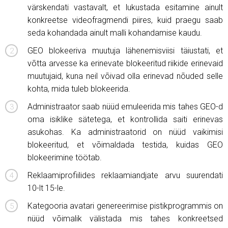
värskendati vastavalt, et lukustada esitamine ainult
konkreetse videofragmendi piires, kuid praegu saab
seda kohandada ainult malli kohandamise kaudu.
GEO blokeeriva muutuja lähenemisviisi täiustati, et
võtta arvesse ka erinevate blokeeritud riikide erinevaid
muutujaid, kuna neil võivad olla erinevad nõuded selle
kohta, mida tuleb blokeerida.
Administraator saab nüüd emuleerida mis tahes GEO-d
oma isiklike sätetega, et kontrollida saiti erinevas
asukohas. Ka administraatorid on nüüd vaikimisi
blokeeritud, et võimaldada testida, kuidas GEO
blokeerimine töötab.
Reklaamiprofiilides reklaamiandjate arvu suurendati
10-lt 15-le.
Kategooria avatari genereerimise pistikprogrammis on
nüüd võimalik välistada mis tahes konkreetsed