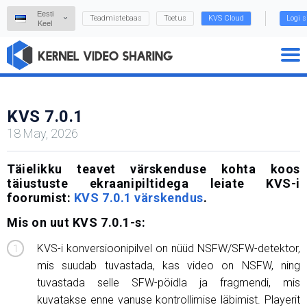
Eesti
Teadmistebaas
Toetus
KVS Cloud
Logi s
Keel
KVS 7.0.1
18 May, 2026
Täielikku teavet värskenduse kohta koos
täiustuste ekraanipiltidega leiate KVS-i
foorumist:
KVS 7.0.1 värskendus
.
Mis on uut KVS 7.0.1-s:
KVS-i konversioonipilvel on nüüd NSFW/SFW-detektor,
mis suudab tuvastada, kas video on NSFW, ning
tuvastada selle SFW-pöidla ja fragmendi, mis
kuvatakse enne vanuse kontrollimise läbimist. Playerit