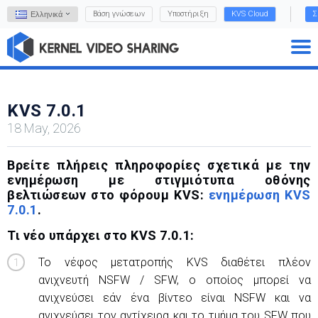
Βάση γνώσεων
Υποστήριξη
KVS Cloud
Σ
Ελληνικά
KVS 7.0.1
18 May, 2026
Βρείτε πλήρεις πληροφορίες σχετικά με την
ενημέρωση με στιγμιότυπα οθόνης
βελτιώσεων στο φόρουμ KVS:
ενημέρωση KVS
7.0.1
.
Τι νέο υπάρχει στο KVS 7.0.1:
Το νέφος μετατροπής KVS διαθέτει πλέον
ανιχνευτή NSFW / SFW, ο οποίος μπορεί να
ανιχνεύσει εάν ένα βίντεο είναι NSFW και να
ανιχνεύσει τον αντίχειρα και το τμήμα του SFW που