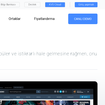
Bilgi Bankası
Destek
KVS Cloud
Giriş yapmak
Ortaklar
Fiyatlandırma
CANLI DEMO
püler ve istikrarlı hale gelmesine rağmen, onu