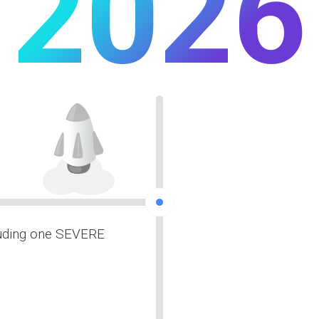
2026
luding one SEVERE