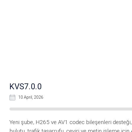
KVS7.0.0
10 April, 2026
Yeni şube, H265 ve AV1 codec bileşenleri desteğ
bulutu, trafik tasarrufu, çeviri ve metin işleme için