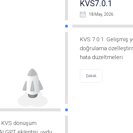
KVS7.0.1
18 May, 2026
KVS 7.0.1: Gelişmiş 
doğrulama özelleştirm
hata düzeltmeleri.
DAHA
i, KVS dönüşüm
 AI GPT eklentisi, uydu