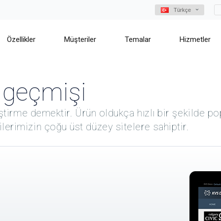
Türkçe
Özellikler
Müşteriler
Temalar
Hizmetler
 geçmişi
ştirme demektir. Ürün oldukça hızlı bir şekilde po
erimizin çoğu üst düzey sitelere sahiptir.