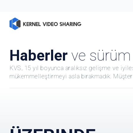
Haberler
ve sürüm
KVS, 15 yıl boyunca aralıksız gelişme ve iyile
mükemmelleştirmeyi asla bırakmadık. Müşteril