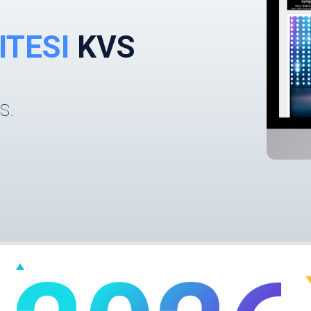
ITESI
KVS
S.