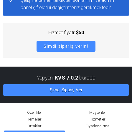
Çalışma tamamlandıktan sonra FTP ve admin
panel şifrelerini değiştirmeniz gerekmektedir.
Hizmet fiyatı:
$50
Şimdi sipariş verin!
Yepyeni
KVS 7.0.2
burada
Şimdi Sipariş Ver
Özellikler
Müşteriler
Temalar
Hizmetler
Ortaklar
Fiyatlandırma