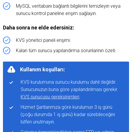
MySQL veritabanı bağlantı bilgilerini temizleyin veya
sunucu kontrol paneline erişim sağlayın.
Daha sonra ne elde edersiniz:
KVS yönetici paneli erişimi.
Kalan tüm sunucu yapılandırma sorunlarının özeti.
Kullanım koşulları:
KVS kurulumuna sunucu kurulumu dahil değildir.
Sunucunuzun buna göre yapılandırılması gerekir.
KVS sunucusu gereksinimleri
.
Hizmet Şartlarımıza göre kurulumun 3 iş günü
(çoğu durumda 1 iş günü) kadar sürebileceğini
lütfen unutmayın.