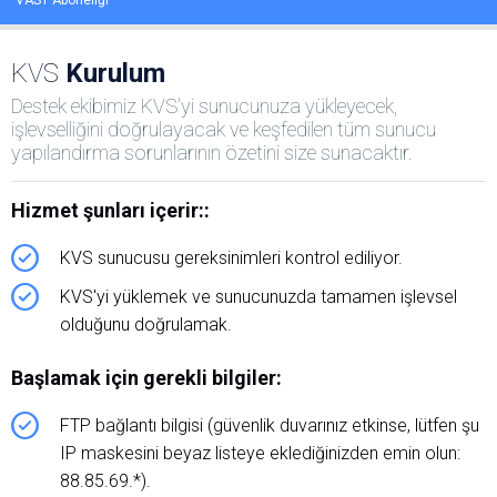
VAST Aboneliği
KVS
Kurulum
Destek ekibimiz KVS'yi sunucunuza yükleyecek,
işlevselliğini doğrulayacak ve keşfedilen tüm sunucu
yapılandırma sorunlarının özetini size sunacaktır.
Hizmet şunları içerir::
KVS sunucusu gereksinimleri kontrol ediliyor.
KVS'yi yüklemek ve sunucunuzda tamamen işlevsel
olduğunu doğrulamak.
Başlamak için gerekli bilgiler:
FTP bağlantı bilgisi (güvenlik duvarınız etkinse, lütfen şu
IP maskesini beyaz listeye eklediğinizden emin olun:
88.85.69.*).