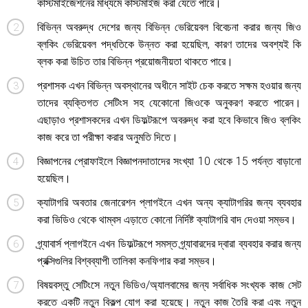
কাস্টমাইজেশনের মাধ্যমে কাস্টমাইজ করা যেতে পারে।
বিভিন্ন অবরুদ্ধ দেশের জন্য বিভিন্ন ভেরিয়েবল বিবেচনা করার জন্য জিও
ব্লকিং ভেরিয়েবল পদ্ধতিকে উন্নত করা হয়েছিল, কারণ তাদের অবশ্যই কি
ব্লক করা উচিত তার বিভিন্ন প্রয়োজনীয়তা থাকতে পারে।
প্রশাসক এখন বিভিন্ন অবস্থানের অধীনে সাইট চেক করতে সক্ষম হওয়ার জন্য
তাদের ব্যক্তিগত সেটিংস সহ যেকোনো জিওকে অনুকরণ করতে পারেন।
এছাড়াও প্রশাসকদের এখন ডিফল্টরূপে অবরুদ্ধ করা হবে কিভাবে জিও ব্লকিং
কাজ করে তা পরীক্ষা করার অনুমতি দিতে।
বিজ্ঞাপনের প্রোফাইলে বিজ্ঞাপনদাতাদের সংখ্যা 10 থেকে 15 পর্যন্ত বাড়ানো
হয়েছিল।
ক্যাটাগরি অবতার জেনারেশন প্লাগইনে এখন অন্য ক্যাটাগরির জন্য ব্যবহার
করা ভিডিও থেকে থাম্বস এড়াতে কোনো নির্দিষ্ট ক্যাটাগরি বাদ দেওয়া সম্ভব।
গ্র্যাবার্স প্লাগইনে এখন ডিফল্টরূপে সমস্ত গ্র্যাবারদের দ্বারা ব্যবহার করার জন্য
প্রক্সিগুলির বিশ্বব্যাপী তালিকা কনফিগার করা সম্ভব।
বিষয়বস্তু সেটিংসে নতুন ভিডিও/অ্যালবামের জন্য সর্বাধিক সংখ্যক কাজ সেট
করতে একটি নতুন বিকল্প যোগ করা হয়েছে। নতুন কাজ তৈরি করা এবং নতুন