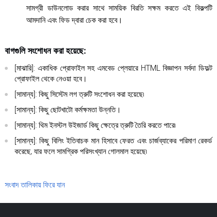
সামগ্রী ডাউনলোড করার সাথে সাময়িক বিরতি সক্ষম করতে এই বিকল্পটি
আমদানি এবং ফিড দ্বারা চেক করা হবে।
বাগগুলি সংশোধন করা হয়েছে:
[মাঝারি]: একাধিক প্রোফাইল সহ এমবেড প্লেয়ারে HTML বিজ্ঞাপন সর্বদা ডিফল্ট
প্রোফাইল থেকে নেওয়া হবে।
[সামান্য]: কিছু সিস্টেম লগ ত্রুটি সংশোধন করা হয়েছে৷
[সামান্য]: কিছু ছোটখাটো কর্মক্ষমতা উন্নতি।
[সামান্য]: থিম ইনস্টল উইজার্ড কিছু ক্ষেত্রে ত্রুটি তৈরি করতে পারে৷
[সামান্য]: কিছু বিলিং ইতিবাচক মান হিসাবে ফেরত এবং চার্জব্যাকের পরিমাণ রেকর্ড
করেছে, যার ফলে সামগ্রিক পরিসংখ্যান গোলমাল হয়েছে৷
সংবাদ তালিকায় ফিরে যান