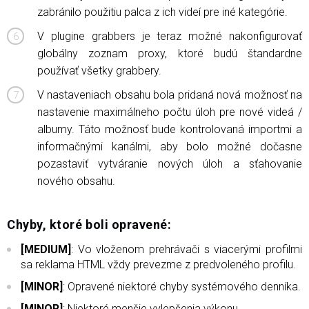
zabránilo použitiu palca z ich videí pre iné kategórie.
V plugine grabbers je teraz možné nakonfigurovať
globálny zoznam proxy, ktoré budú štandardne
používať všetky grabbery.
V nastaveniach obsahu bola pridaná nová možnosť na
nastavenie maximálneho počtu úloh pre nové videá /
albumy. Táto možnosť bude kontrolovaná importmi a
informačnými kanálmi, aby bolo možné dočasne
pozastaviť vytváranie nových úloh a sťahovanie
nového obsahu.
Chyby, ktoré boli opravené:
[MEDIUM]
: Vo vloženom prehrávači s viacerými profilmi
sa reklama HTML vždy prevezme z predvoleného profilu.
[MINOR]
: Opravené niektoré chyby systémového denníka.
[MINOR]
: Niektoré menšie vylepšenia výkonu.