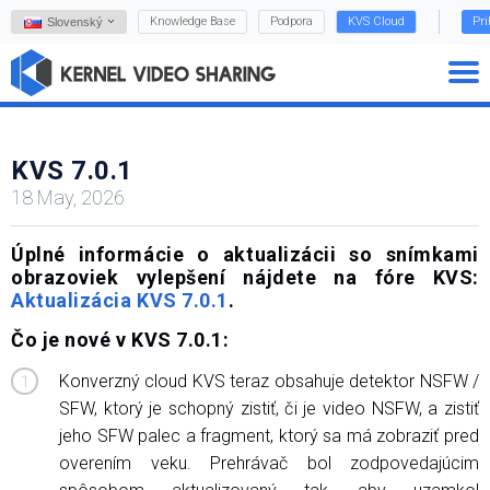
Knowledge Base
Podpora
KVS Cloud
Pri
Slovenský
KVS 7.0.1
18 May, 2026
Úplné informácie o aktualizácii so snímkami
obrazoviek vylepšení nájdete na fóre KVS:
Aktualizácia KVS 7.0.1
.
Čo je nové v KVS 7.0.1:
Konverzný cloud KVS teraz obsahuje detektor NSFW /
SFW, ktorý je schopný zistiť, či je video NSFW, a zistiť
jeho SFW palec a fragment, ktorý sa má zobraziť pred
overením veku. Prehrávač bol zodpovedajúcim