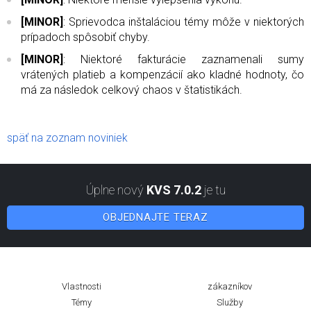
[MINOR]
: Sprievodca inštaláciou témy môže v niektorých
prípadoch spôsobiť chyby.
[MINOR]
: Niektoré fakturácie zaznamenali sumy
vrátených platieb a kompenzácií ako kladné hodnoty, čo
má za následok celkový chaos v štatistikách.
späť na zoznam noviniek
Úplne nový
KVS 7.0.2
je tu
OBJEDNAJTE TERAZ
Vlastnosti
zákazníkov
Témy
Služby