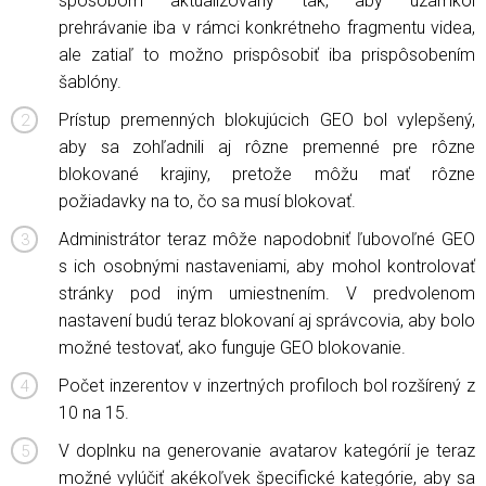
spôsobom aktualizovaný tak, aby uzamkol
prehrávanie iba v rámci konkrétneho fragmentu videa,
ale zatiaľ to možno prispôsobiť iba prispôsobením
šablóny.
Prístup premenných blokujúcich GEO bol vylepšený,
aby sa zohľadnili aj rôzne premenné pre rôzne
blokované krajiny, pretože môžu mať rôzne
požiadavky na to, čo sa musí blokovať.
Administrátor teraz môže napodobniť ľubovoľné GEO
s ich osobnými nastaveniami, aby mohol kontrolovať
stránky pod iným umiestnením. V predvolenom
nastavení budú teraz blokovaní aj správcovia, aby bolo
možné testovať, ako funguje GEO blokovanie.
Počet inzerentov v inzertných profiloch bol rozšírený z
10 na 15.
V doplnku na generovanie avatarov kategórií je teraz
možné vylúčiť akékoľvek špecifické kategórie, aby sa