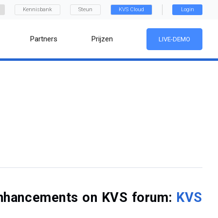
Kennisbank
Steun
KVS Cloud
Login
Partners
Prijzen
LIVE-DEMO
f enhancements on KVS forum:
KVS