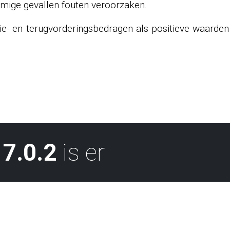
mmige gevallen fouten veroorzaken.
tie- en terugvorderingsbedragen als positieve waarden
7.0.2
is er