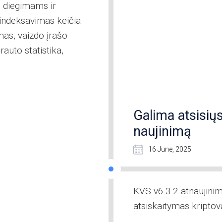
s diegimams ir
 indeksavimas keičia
mas, vaizdo įrašo
auto statistika,
Galima atsisiųs
naujinimą
16 June, 2025
KVS v6.3.2 atnaujinim
atsiskaitymas kriptova