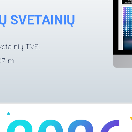
ŠŲ SVETAINIŲ
vetainių TVS.
7 m..