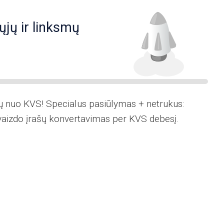
jų ir linksmų
 nuo KVS! Specialus pasiūlymas + netrukus:
r vaizdo įrašų konvertavimas per KVS debesį.