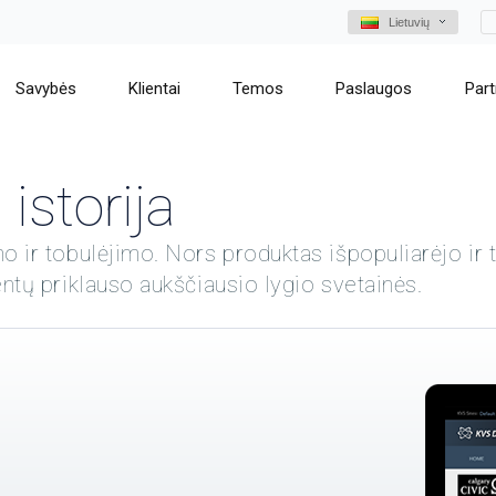
Lietuvių
Savybės
Klientai
Temos
Paslaugos
Part
 istorija
 ir tobulėjimo. Nors produktas išpopuliarėjo ir t
ntų priklauso aukščiausio lygio svetainės.