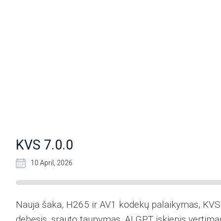
KVS 7.0.0
10 April, 2026
Nauja šaka, H265 ir AV1 kodekų palaikymas, KV
debesis, srauto taupymas, AI GPT įskiepis vertima