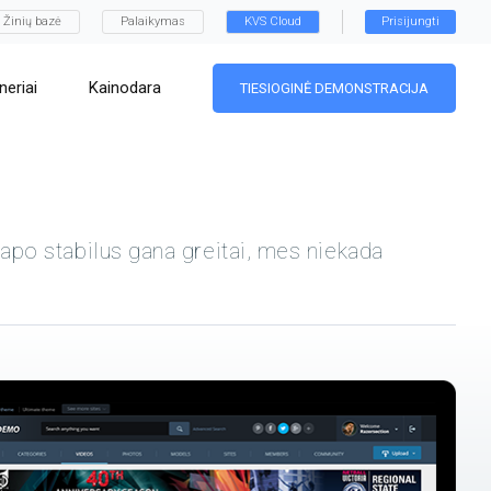
Žinių bazė
Palaikymas
KVS Cloud
Prisijungti
neriai
Kainodara
TIESIOGINĖ DEMONSTRACIJA
apo stabilus gana greitai, mes niekada