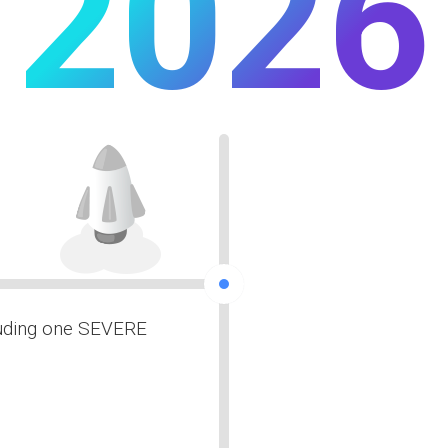
2026
luding one SEVERE