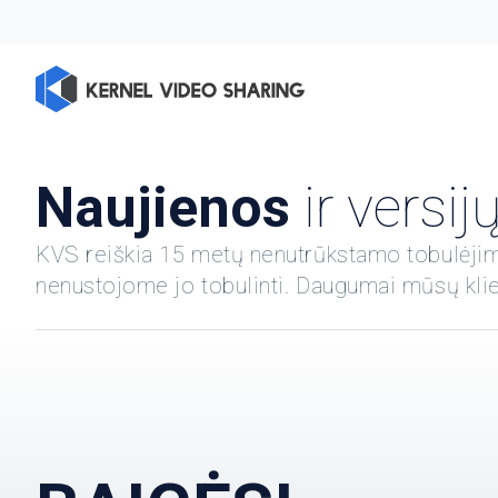
Naujienos
ir versijų
KVS reiškia 15 metų nenutrūkstamo tobulėjimo
nenustojome jo tobulinti. Daugumai mūsų klie