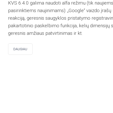
KVS 6.4.0 galima naudoti alfa režimu (tik naujiem
pasirinktiems naujinimams): „Google“ vaizdo įrašų
reakciją, geresnis saugyklos pristatymo registravi
pakartotinio paskelbimo funkcija, kelių dimensijų sr
geresnis amžiaus patvirtinimas ir kt.
DAUGIAU