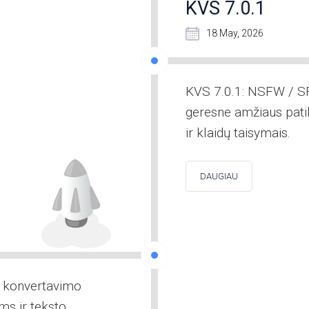
KVS 7.0.1
18 May, 2026
KVS 7.0.1: NSFW / S
geresne amžiaus patik
ir klaidų taisymais.
DAUGIAU
S konvertavimo
ms ir teksto