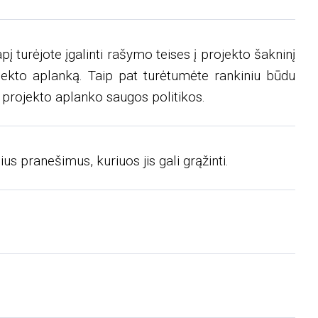
turėjote įgalinti rašymo teises į projekto šakninį
jekto aplanką. Taip pat turėtumėte rankiniu būdu
o projekto aplanko saugos politikos.
us pranešimus, kuriuos jis gali grąžinti.