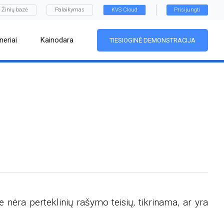
Žinių bazė
Palaikymas
KVS Cloud
Prisijungti
neriai
Kainodara
TIESIOGINĖ DEMONSTRACIJA
e nėra perteklinių rašymo teisių, tikrinama, ar yra