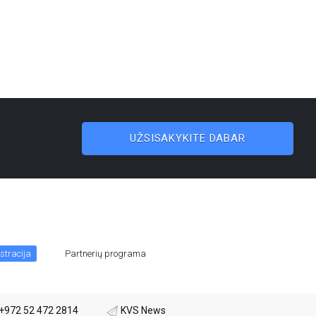
UŽSISAKYKITE DABAR
stracija
Partnerių programa
+972 52 472 2814
KVS News