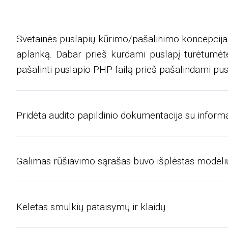
Svetainės puslapių kūrimo/pašalinimo koncepcija b
aplanką. Dabar prieš kurdami puslapį turėtumėte
pašalinti puslapio PHP failą prieš pašalindami pusl
Pridėta audito papildinio dokumentacija su informac
Galimas rūšiavimo sąrašas buvo išplėstas modelių
Keletas smulkių pataisymų ir klaidų.