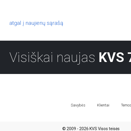
atgal į naujienų sąrašą
Visiškai naujas
KVS 
Savybės
Klientai
Temo
© 2009 - 2026 KVS Visos teisės