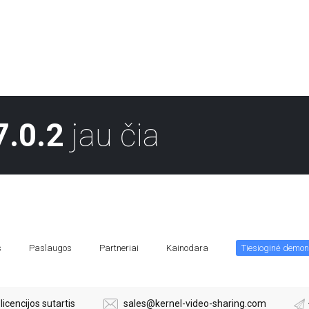
7.0.2
jau čia
s
Paslaugos
Partneriai
Kainodara
Tiesioginė demon
licencijos sutartis
sales@kernel-video-sharing.com