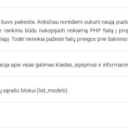
uvo pakeista. Anksčiau norėdami sukurti naują puslapį 
 rankiniu būdu nukopijuoti reikiamą PHP failą į pro
apį. Todėl nereikia pažeisti failų prieigos prie šaknini
ija apie visas galimas klaidas, įspėjimus ir informacini
 sąrašo blokui (list_models).