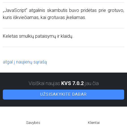
„JavaScript“ atgalinis skambutis buvo pridėtas prie grotuvo,
kuris iškviečiamas, kai grotuvas įkeliamas.
Keletas smulkių pataisymų ir klaidų.
atgal į naujienų sąrašą
Visiškai naujas
KVS 7.0.2
jau čia
UŽSISAKYKITE DABAR
Savybės
Klientai