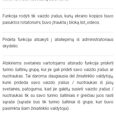
Funkcija rodyti tik vaizdo įrašus, kurių ekrano kopijos buvo
pasuktos rotatoriumi, buvo įtraukta į bloką list_videos.
Pridėta funkcija atsakyti į atsiliepimą iš administratoriaus
skydelio.
Atskiriems svetainės vartotojams atsirado funkcija priskirti
turinio šaltinių grupę, kur jie gali pridėti savo vaizdo įrašus ar
nuotraukas. Tai daroma daugiausia dėl žiniatinklio valdytojų,
kurie prideda savo vaizdo įrašus / nuotraukas iš jūsų
svetainės, patogumui, kad jie galėtų susieti vaizdo įrašus /
nuotraukas tik su savo turinio šaltiniais ir greičiau juos rasti
sąraše (sąraše bus tik turinio šaltiniai iš grupė, kuri buvo
pasirinkta šiam žiniatinklio valdytojui).