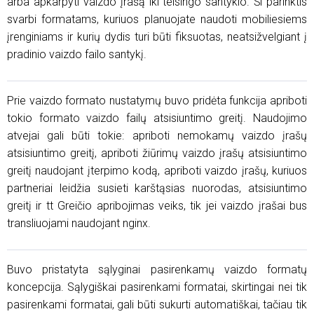
arba apkarpyti vaizdo įrašą iki teisingo santykio. Ši parinktis
svarbi formatams, kuriuos planuojate naudoti mobiliesiems
įrenginiams ir kurių dydis turi būti fiksuotas, neatsižvelgiant į
pradinio vaizdo failo santykį.
Prie vaizdo formato nustatymų buvo pridėta funkcija apriboti
tokio formato vaizdo failų atsisiuntimo greitį. Naudojimo
atvejai gali būti tokie: apriboti nemokamų vaizdo įrašų
atsisiuntimo greitį, apriboti žiūrimų vaizdo įrašų atsisiuntimo
greitį naudojant įterpimo kodą, apriboti vaizdo įrašų, kuriuos
partneriai leidžia susieti karštąsias nuorodas, atsisiuntimo
greitį ir tt Greičio apribojimas veiks, tik jei vaizdo įrašai bus
transliuojami naudojant nginx.
Buvo pristatyta sąlyginai pasirenkamų vaizdo formatų
koncepcija. Sąlygiškai pasirenkami formatai, skirtingai nei tik
pasirenkami formatai, gali būti sukurti automatiškai, tačiau tik