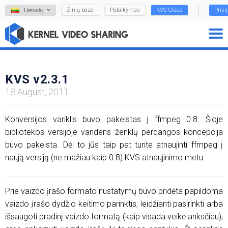
Žinių bazė
Palaikymas
KVS Cloud
Prisi
Lietuvių
KVS v2.3.1
18 August, 2011
Konversijos variklis buvo pakeistas į ffmpeg 0.8. Šioje
bibliotekos versijoje vandens ženklų perdangos koncepcija
buvo pakeista. Dėl to jūs taip pat turite atnaujinti ffmpeg į
naują versiją (ne mažiau kaip 0.8) KVS atnaujinimo metu.
Prie vaizdo įrašo formato nustatymų buvo pridėta papildoma
vaizdo įrašo dydžio keitimo parinktis, leidžianti pasirinkti arba
išsaugoti pradinį vaizdo formatą (kaip visada veikė anksčiau),