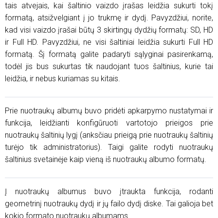
tais atvejais, kai šaltinio vaizdo įrašas leidžia sukurti tokį
formatą, atsižvelgiant į jo trukmę ir dydį. Pavyzdžiui, norite,
kad visi vaizdo įrašai būtų 3 skirtingų dydžių formatų: SD, HD
ir Full HD. Pavyzdžiui, ne visi šaltiniai leidžia sukurti Full HD
formatą. Šį formatą galite padaryti sąlyginai pasirenkamą,
todėl jis bus sukurtas tik naudojant tuos šaltinius, kurie tai
leidžia, ir nebus kuriamas su kitais.
Prie nuotraukų albumų buvo pridėti apkarpymo nustatymai ir
funkcija, leidžianti konfigūruoti vartotojo prieigos prie
nuotraukų šaltinių lygį (anksčiau prieigą prie nuotraukų šaltinių
turėjo tik administratorius). Taigi galite rodyti nuotraukų
šaltinius svetainėje kaip vieną iš nuotraukų albumo formatų.
Į nuotraukų albumus buvo įtraukta funkcija, rodanti
geometrinį nuotraukų dydį ir jų failo dydį diske. Tai galioja bet
kokio formato nuotraukų albumams.