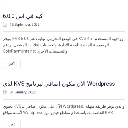
كيه في اس 6.0.0
13 September, 2022
يتوفر KVS 6.0.0 في الوضع التجريبي: نهاية دعم KVS 4.x، وواجهة المستخدم
الرسومية الجديدة للوحة الإدارة، وتحسينات إعلانات المشغل، ودعم
CoinPayments.net والتحسينات الأخرى.
أكثر
لدى KVS الآن مكون إضافي لبرنامج Wordpress
31 January, 2022
يحتوي KVS الآن على مكون إضافي لـ Wordpress، والذي يوفر طريقة سهلة
لأتمتة مواقع Wordpress الخاصة بك باستخدام مقاطع فيديو من KVS.
أكثر