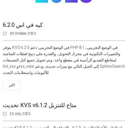
كيه في اس 6.2.0
30 October, 2023
يتوفر KVS 6.2.0 في الوضع التجريبي: دعم PHP 8.1 في الوضع التجريبي،
والتغييرات التكتونية في محرك التحويل، والقدرة على دمج لقطات الشاشة
لمقاطع الفيديو الرأسية في مقطع واحد، وتم تحويل جميع كتل التصنيفات
list_xxx وxxx_view إلى الجيل التالي مع ميزات جديدة، ودعم SphinxSearch
للألبومات واستعلامات البحث.
أكثر
تحديث KVS v6.1.2 متاح للتنزيل
24 July, 2023
تحديث KVS 6.1.2: إصلاحات الأخطاء للإصدار 6.1.0، بالإضافة إلى العديد من