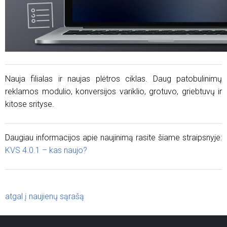
Nauja filialas ir naujas plėtros ciklas. Daug patobulinimų
reklamos modulio, konversijos variklio, grotuvo, griebtuvų ir
kitose srityse.
Daugiau informacijos apie naujinimą rasite šiame straipsnyje:
KVS 4.0.1 – kas naujo?
atgal į naujienų sąrašą