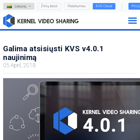
Žinių bazė
Palaikymas
KVS Cloud
Prisi
Lietuvių
Galima atsisiųsti KVS v4.0.1
naujinimą
05 April, 2018