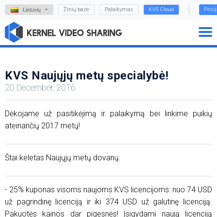
Žinių bazė
Palaikymas
KVS Cloud
Prisi
Lietuvių
KVS Naujųjų metų specialybė!
20 December, 2016
Dėkojame už pasitikėjimą ir palaikymą bei linkime puikių
ateinančių 2017 metų!
Štai keletas Naujųjų metų dovanų:
- 25% kuponas visoms naujoms KVS licencijoms: nuo 74 USD
už pagrindinę licenciją ir iki 374 USD už galutinę licenciją.
Pakuotės kainos dar pigesnės! Įsigydami naują licenciją