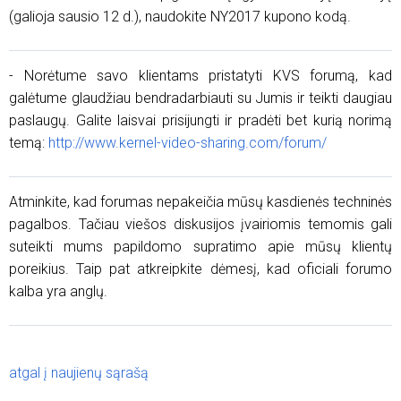
(galioja sausio 12 d.), naudokite NY2017 kupono kodą.
- Norėtume savo klientams pristatyti KVS forumą, kad
galėtume glaudžiau bendradarbiauti su Jumis ir teikti daugiau
paslaugų. Galite laisvai prisijungti ir pradėti bet kurią norimą
temą:
http://www.kernel-video-sharing.com/forum/
Atminkite, kad forumas nepakeičia mūsų kasdienės techninės
pagalbos. Tačiau viešos diskusijos įvairiomis temomis gali
suteikti mums papildomo supratimo apie mūsų klientų
poreikius. Taip pat atkreipkite dėmesį, kad oficiali forumo
kalba yra anglų.
atgal į naujienų sąrašą