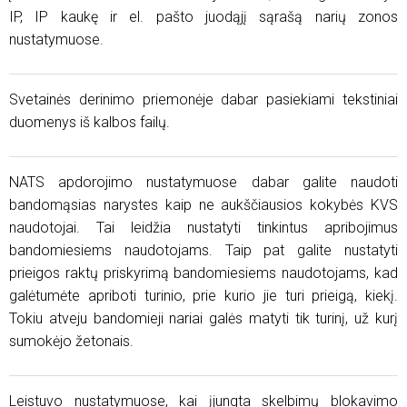
IP, IP kaukę ir el. pašto juodąjį sąrašą narių zonos
nustatymuose.
Svetainės derinimo priemonėje dabar pasiekiami tekstiniai
duomenys iš kalbos failų.
NATS apdorojimo nustatymuose dabar galite naudoti
bandomąsias narystes kaip ne aukščiausios kokybės KVS
naudotojai. Tai leidžia nustatyti tinkintus apribojimus
bandomiesiems naudotojams. Taip pat galite nustatyti
prieigos raktų priskyrimą bandomiesiems naudotojams, kad
galėtumėte apriboti turinio, prie kurio jie turi prieigą, kiekį.
Tokiu atveju bandomieji nariai galės matyti tik turinį, už kurį
sumokėjo žetonais.
Leistuvo nustatymuose, kai įjungta skelbimų blokavimo