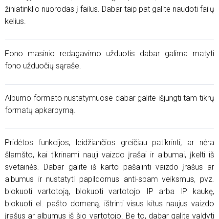
žiniatinklio nuorodas į failus. Dabar taip pat galite naudoti failų
kelius.
Fono masinio redagavimo užduotis dabar galima matyti
fono užduočių sąraše.
Albumo formato nustatymuose dabar galite išjungti tam tikrų
formatų apkarpymą.
Pridėtos funkcijos, leidžiančios greičiau patikrinti, ar nėra
šlamšto, kai tikrinami nauji vaizdo įrašai ir albumai, įkelti iš
svetainės. Dabar galite iš karto pašalinti vaizdo įrašus ar
albumus ir nustatyti papildomus anti-spam veiksmus, pvz.
blokuoti vartotoją, blokuoti vartotojo IP arba IP kaukę,
blokuoti el. pašto domeną, ištrinti visus kitus naujus vaizdo
įrašus ar albumus iš šio vartotojo. Be to, dabar galite valdyti