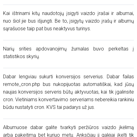
Kai ištrinami kitų naudotojų įsigyti vaizdo įrašai ir albumai,
nuo šiol jie bus išjungti. Be to, įsigytų vaizdo įrašų ir albumų
sąrašuose taip pat bus neaktyvus turinys.
Narių srities apdovanojimų žurnalas buvo perkeltas į
statistikos skyrių.
Dabar lengviau sukurti konversijos serverius. Dabar failas
remote_cron.php bus nukopijuotas automatiškai, kad jūsų
naujas konversijos serveris būtų aktyvuotas, kai tik įgalinsite
cron. Vietiniams konvertavimo serveriams nebereikia rankiniu
būdu nustatyti cron. KVS tai padarys už jus.
Albumuose dabar galite tvarkyti peržiūros vaizdo įkėlimą
arba pakeitimą bet kuriuo metu. Anksčiau jį galėjai įkelti tik