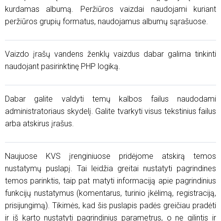
kurdamas albumą. Peržiūros vaizdai naudojami kuriant
peržiūros grupių formatus, naudojamus albumų sąrašuose.
Vaizdo įrašų vandens ženklų vaizdus dabar galima tinkinti
naudojant pasirinktinę PHP logiką.
Dabar galite valdyti temų kalbos failus naudodami
administratoriaus skydelį. Galite tvarkyti visus tekstinius failus
arba atskirus įrašus.
Naujuose KVS įrenginiuose pridėjome atskirą temos
nustatymų puslapį. Tai leidžia greitai nustatyti pagrindines
temos parinktis, taip pat matyti informaciją apie pagrindinius
funkcijų nustatymus (komentarus, turinio įkėlimą, registraciją,
prisijungimą). Tikimės, kad šis puslapis padės greičiau pradėti
ir iš karto nustatyti pagrindinius parametrus, o ne gilintis ir