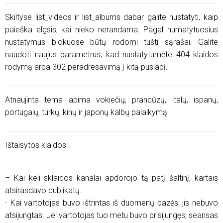
Skiltyse list_videos ir list_albums dabar galite nustatyti, kaip
paieška elgsis, kai nieko nerandama. Pagal numatytuosius
nustatymus blokuose būtų rodomi tušti sąrašai. Galite
naudoti naujus parametrus, kad nustatytumėte 404 klaidos
rodymą arba 302 peradresavimą į kitą puslapį.
Atnaujinta tema apima vokiečių, prancūzų, italų, ispanų,
portugalų, turkų, kinų ir japonų kalbų palaikymą.
Ištaisytos klaidos:
– Kai keli sklaidos kanalai apdorojo tą patį šaltinį, kartais
atsirasdavo dublikatų.
- Kai vartotojas buvo ištrintas iš duomenų bazės, jis nebuvo
atsijungtas. Jei vartotojas tuo metu buvo prisijungęs, seansas