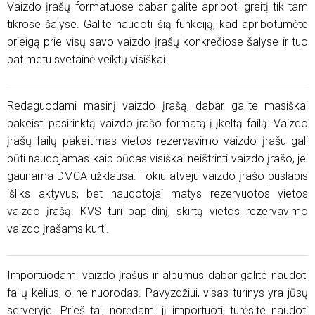
Vaizdo įrašų formatuose dabar galite apriboti greitį tik tam
tikrose šalyse. Galite naudoti šią funkciją, kad apribotumėte
prieigą prie visų savo vaizdo įrašų konkrečiose šalyse ir tuo
pat metu svetainė veiktų visiškai.
Redaguodami masinį vaizdo įrašą, dabar galite masiškai
pakeisti pasirinktą vaizdo įrašo formatą į įkeltą failą. Vaizdo
įrašų failų pakeitimas vietos rezervavimo vaizdo įrašu gali
būti naudojamas kaip būdas visiškai neištrinti vaizdo įrašo, jei
gaunama DMCA užklausa. Tokiu atveju vaizdo įrašo puslapis
išliks aktyvus, bet naudotojai matys rezervuotos vietos
vaizdo įrašą. KVS turi papildinį, skirtą vietos rezervavimo
vaizdo įrašams kurti.
Importuodami vaizdo įrašus ir albumus dabar galite naudoti
failų kelius, o ne nuorodas. Pavyzdžiui, visas turinys yra jūsų
serveryje. Prieš tai, norėdami jį importuoti, turėsite naudoti