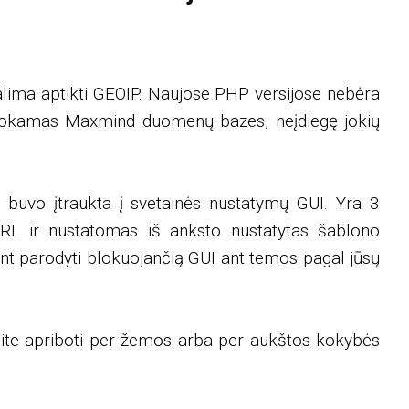
alima aptikti GEOIP. Naujose PHP versijose nebėra
nemokamas Maxmind duomenų bazes, neįdiegę jokių
e) buvo įtraukta į svetainės nustatymų GUI. Yra 3
RL ir nustatomas iš anksto nustatytas šablono
int parodyti blokuojančią GUI ant temos pagal jūsų
galite apriboti per žemos arba per aukštos kokybės