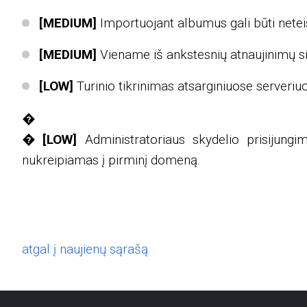
[MEDIUM]
Importuojant albumus gali būti neteis
[MEDIUM]
Viename iš ankstesnių atnaujinimų si
[LOW]
Turinio tikrinimas atsarginiuose serveriu
�
�
[LOW]
Administratoriaus skydelio prisijung
nukreipiamas į pirminį domeną.
atgal į naujienų sąrašą