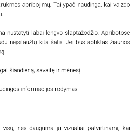
trukmės apribojimų. Tai ypač naudinga, kai vaizdo
i.
a nustatyti labai lengvo slaptažodžio. Apribotose
u neįsilaužtų kita šalis. Jei bus aptiktas žiaurios
mą.
al šiandieną, savaitę ir mėnesį.
audingos informacijos rodymas.
 visų, nes dauguma jų vizualiai patvirtinami, kai