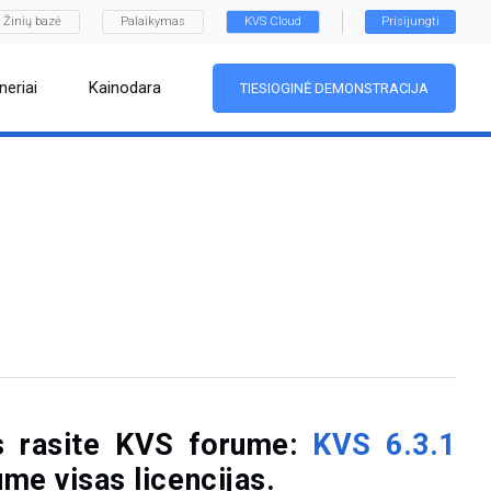
Žinių bazė
Palaikymas
KVS Cloud
Prisijungti
neriai
Kainodara
TIESIOGINĖ DEMONSTRACIJA
is rasite KVS forume:
KVS 6.3.1
tume visas licencijas.