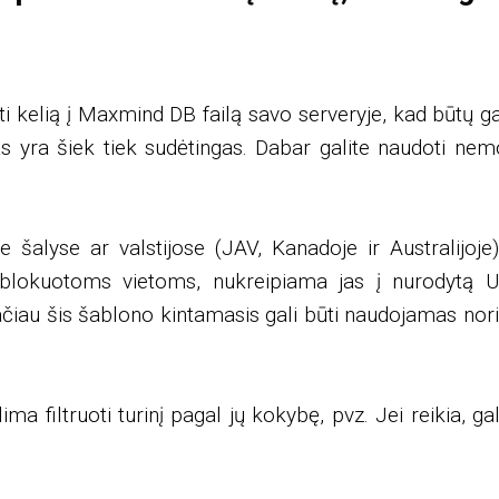
i kelią į Maxmind DB failą savo serveryje, kad būtų g
mas yra šiek tiek sudėtingas. Dabar galite naudoti 
 šalyse ar valstijose (JAV, Kanadoje ir Australijoj
blokuotoms vietoms, nukreipiama jas į nurodytą U
ačiau šis šablono kintamasis gali būti naudojamas nor
ma filtruoti turinį pagal jų kokybę, pvz. Jei reikia, 