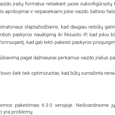
vaizdo įrašų formatus netaikant juose sukonfigūruotų 
pribojimai ir nepasiekiami jokie vaizdo šaltinio faila
tratoriaus slaptažodžiams, kad daugiau nebūtų galim
boti paskyros naudojimą iki fiksuoto IP, kad jokiu būd
muojantį, kad gali tekti pakeisti paskyros prisijungi
 rūšiavimą pagal dažniausiai perkamus vaizdo įrašus pag
s buvo šiek tiek optimizuotas, kad būtų sumažinta nen
temos pakeitimais 6.3.0 versijoje. Neišvardinsime jų
kuo yra problemų.