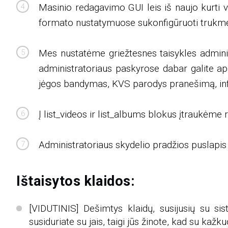
Masinio redagavimo GUI leis iš naujo kurti 
formato nustatymuose sukonfigūruoti trukmės a
Mes nustatėme griežtesnes taisykles adminis
administratoriaus paskyrose dabar galite apri
jėgos bandymas, KVS parodys pranešimą, infor
Į list_videos ir list_albums blokus įtraukėme
Administratoriaus skydelio pradžios puslapi
Ištaisytos klaidos:
[VIDUTINIS] Dešimtys klaidų, susijusių su sis
susiduriate su jais, taigi jūs žinote, kad su kaž