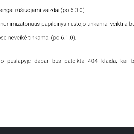
ingai rūšiuojami vaizdai (po 6.3.0).
nonimizatoriaus papildinys nustojo tinkamai veikti a
ose neveikė tinkamai (po 6.1.0).
imo puslapyje dabar bus pateikta 404 klaida, kai