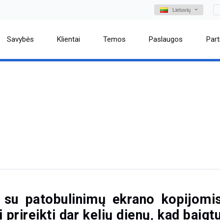
Lietuvių
Savybės
Klientai
Temos
Paslaugos
Part
ą su patobulinimų ekrano kopijom
ali prireikti dar kelių dienų, kad baig