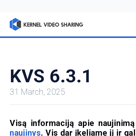
KVS 6.3.1
31 March, 2025
Visą informaciją apie naujinim
naujinys
. Vis dar įkeliame jį ir g