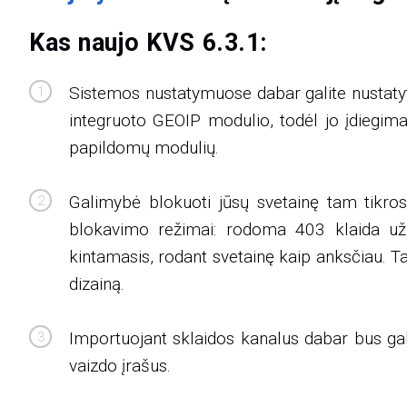
Kas naujo KVS 6.3.1:
Sistemos nustatymuose dabar galite nustatyt
integruoto GEOIP modulio, todėl jo įdiegi
papildomų modulių.
Galimybė blokuoti jūsų svetainę tam tikrose
blokavimo režimai: rodoma 403 klaida už
kintamasis, rodant svetainę kaip anksčiau. T
dizainą.
Importuojant sklaidos kanalus dabar bus gali
vaizdo įrašus.