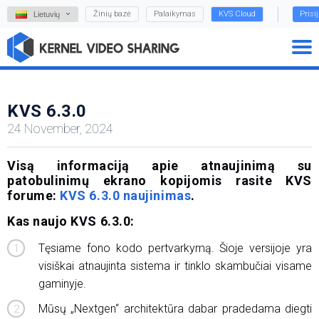
Žinių bazė
Palaikymas
KVS Cloud
Prisi
Lietuvių
KVS 6.3.0
24 November, 2024
Visą informaciją apie atnaujinimą su
patobulinimų ekrano kopijomis rasite KVS
forume:
KVS 6.3.0 naujinimas
.
Kas naujo KVS 6.3.0:
Tęsiame fono kodo pertvarkymą. Šioje versijoje yra
visiškai atnaujinta sistema ir tinklo skambučiai visame
gaminyje.
Mūsų „Nextgen“ architektūra dabar pradedama diegti