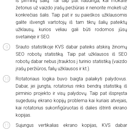
iš pirminių šalių. Tai taip pat naudinga, kai mokate
žetonus už vaizdo įrašų peržiūras ir nenorite mokėti už
konkrečias šalis. Taip pat ir su paieškos užklausomis
galite išvengti vartotojų iš tam tikrų šalių pateiktų
užklausų, kurios vėliau gali būti rodomos jūsų
svetainėje ir SEO.
Srauto statistikoje KVS dabar pateiks atskirą žinomų
SEO robotų statistiką. Taip pat užklausos iš SEO
robotų dabar nebus įtrauktos į turinio statistiką (vaizdo
įrašų peržiūros, failų užklausos ir kt.).
Rotatoriaus logika buvo baigta palaikyti palydovus.
Dabar, jei įjungta, rotatorius rinks bendrą statistiką iš
pirminio projekto ir visų palydovų. Taip pat išspręsta
sugedusių ekrano kopijų problema kai kuriais atvejais,
kai rotatorius sukonfigūruotas iš dalies ištrinti ekrano
kopijas.
Sujungus vertikalias ekrano kopijas, KVS dabar