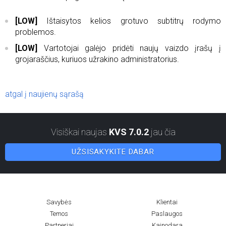
[LOW]
Ištaisytos kelios grotuvo subtitrų rodymo
problemos.
[LOW]
Vartotojai galėjo pridėti naujų vaizdo įrašų į
grojaraščius, kuriuos užrakino administratorius.
atgal į naujienų sąrašą
Visiškai naujas
KVS 7.0.2
jau čia
UŽSISAKYKITE DABAR
Savybės
Klientai
Temos
Paslaugos
Partneriai
Kainodara