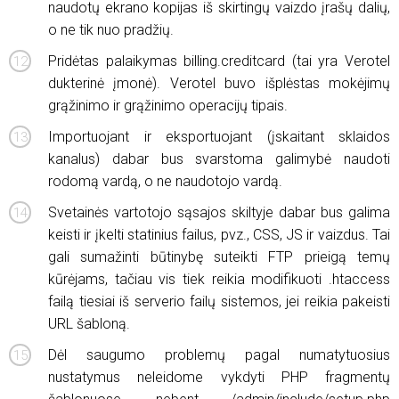
naudotų ekrano kopijas iš skirtingų vaizdo įrašų dalių,
o ne tik nuo pradžių.
Pridėtas palaikymas billing.creditcard (tai yra Verotel
dukterinė įmonė). Verotel buvo išplėstas mokėjimų
grąžinimo ir grąžinimo operacijų tipais.
Importuojant ir eksportuojant (įskaitant sklaidos
kanalus) dabar bus svarstoma galimybė naudoti
rodomą vardą, o ne naudotojo vardą.
Svetainės vartotojo sąsajos skiltyje dabar bus galima
keisti ir įkelti statinius failus, pvz., CSS, JS ir vaizdus. Tai
gali sumažinti būtinybę suteikti FTP prieigą temų
kūrėjams, tačiau vis tiek reikia modifikuoti .htaccess
failą tiesiai iš serverio failų sistemos, jei reikia pakeisti
URL šabloną.
Dėl saugumo problemų pagal numatytuosius
nustatymus neleidome vykdyti PHP fragmentų