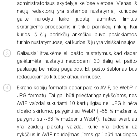
administratoriaus skydelyje keliose vietose. Vienas iš
naujų redaktorių yra sistemos nustatymai, kuriuose
galite nurodyti laiko juostą, atminties limitus
skirtingiems procesams ir tinklo parinkčių rinkinį. Kai
kurios iš šių parinkčių anksčiau buvo pasiekiamos
turinio nustatymuose, kai kurios iš jų yra visiškai naujos.
Galiausiai įtraukėme el. pašto nustatymus, kad dabar
galėtumėte nustatyti naudodami 3D šalių el. pašto
paslaugą be mūsų pagalbos. El. pašto šablonas bus
redaguojamas kituose atnaujinimuose.
Ekrano kopijų formatai dabar palaiko AVIF, be WebP ir
JPG formatų. Tai gali būti prieštaringa nykščiams, nes
AVIF vaizdai sukuriami 10 kartų ilgiau nei JPG ir nėra
didelio skirtumo, palyginti su WebP (~55 % mažesnis,
palyginti su ~33 % mažesniu WebP). Tačiau svarbiau
yra žaidėjų plakatų vaizdai, kurie yra didesni už
nykščius ir AVIF naudojimas jiems gali būti naudingas