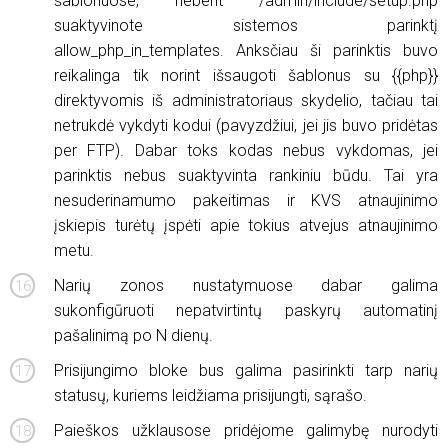
šablonuose, nebent /admin/include/setup.php
suaktyvinote sistemos parinktį
allow_php_in_templates. Anksčiau ši parinktis buvo
reikalinga tik norint išsaugoti šablonus su {{php}}
direktyvomis iš administratoriaus skydelio, tačiau tai
netrukdė vykdyti kodui (pavyzdžiui, jei jis buvo pridėtas
per FTP). Dabar toks kodas nebus vykdomas, jei
parinktis nebus suaktyvinta rankiniu būdu. Tai yra
nesuderinamumo pakeitimas ir KVS atnaujinimo
įskiepis turėtų įspėti apie tokius atvejus atnaujinimo
metu.
Narių zonos nustatymuose dabar galima
sukonfigūruoti nepatvirtintų paskyrų automatinį
pašalinimą po N dienų.
Prisijungimo bloke bus galima pasirinkti tarp narių
statusų, kuriems leidžiama prisijungti, sąrašo.
Paieškos užklausose pridėjome galimybę nurodyti