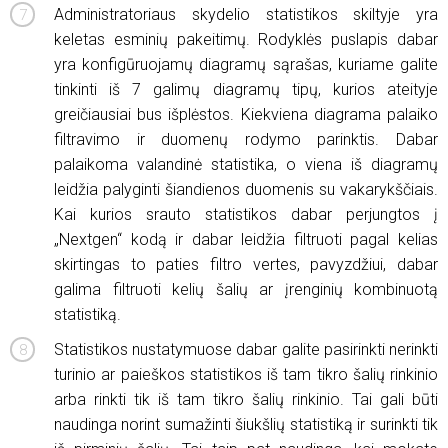
Administratoriaus skydelio statistikos skiltyje yra
keletas esminių pakeitimų. Rodyklės puslapis dabar
yra konfigūruojamų diagramų sąrašas, kuriame galite
tinkinti iš 7 galimų diagramų tipų, kurios ateityje
greičiausiai bus išplėstos. Kiekviena diagrama palaiko
filtravimo ir duomenų rodymo parinktis. Dabar
palaikoma valandinė statistika, o viena iš diagramų
leidžia palyginti šiandienos duomenis su vakarykščiais.
Kai kurios srauto statistikos dabar perjungtos į
„Nextgen“ kodą ir dabar leidžia filtruoti pagal kelias
skirtingas to paties filtro vertes, pavyzdžiui, dabar
galima filtruoti kelių šalių ar įrenginių kombinuotą
statistiką.
Statistikos nustatymuose dabar galite pasirinkti nerinkti
turinio ar paieškos statistikos iš tam tikro šalių rinkinio
arba rinkti tik iš tam tikro šalių rinkinio. Tai gali būti
naudinga norint sumažinti šiukšlių statistiką ir surinkti tik