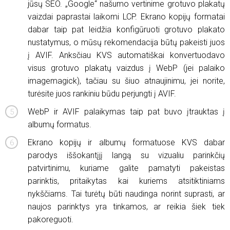
jūsų SEO. „Google“ našumo vertinime grotuvo plakatų
vaizdai paprastai laikomi LCP. Ekrano kopijų formatai
dabar taip pat leidžia konfigūruoti grotuvo plakato
nustatymus, o mūsų rekomendacija būtų pakeisti juos
į AVIF. Anksčiau KVS automatiškai konvertuodavo
visus grotuvo plakatų vaizdus į WebP (jei palaiko
imagemagick), tačiau su šiuo atnaujinimu, jei norite,
turėsite juos rankiniu būdu perjungti į AVIF.
WebP ir AVIF palaikymas taip pat buvo įtrauktas į
albumų formatus.
Ekrano kopijų ir albumų formatuose KVS dabar
parodys iššokantįjį langą su vizualiu parinkčių
patvirtinimu, kuriame galite pamatyti pakeistas
parinktis, pritaikytas kai kuriems atsitiktiniams
nykščiams. Tai turėtų būti naudinga norint suprasti, ar
naujos parinktys yra tinkamos, ar reikia šiek tiek
pakoreguoti.