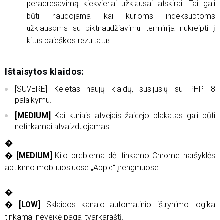
peradresavimą kiekvienai užklausai atskirai. Tai gali
būti naudojama kai kurioms indeksuotoms
užklausoms su piktnaudžiavimu terminija nukreipti į
kitus paieškos rezultatus.
Ištaisytos klaidos:
[SUVERE] Keletas naujų klaidų, susijusių su PHP 8
palaikymu.
[MEDIUM]
Kai kuriais atvejais žaidėjo plakatas gali būti
netinkamai atvaizduojamas.
�
�
[MEDIUM]
Kilo problema dėl tinkamo Chrome naršyklės
aptikimo mobiliuosiuose „Apple“ įrenginiuose.
�
�
[LOW]
Sklaidos kanalo automatinio ištrynimo logika
tinkamai neveikė pagal tvarkaraštį.