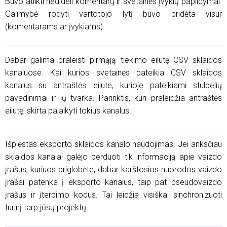
Buvo atlikti nedideli komentarų ir svetainės įvykių papildymai.
Galimybė rodyti vartotojo lytį buvo pridėta visur
(komentarams ar įvykiams).
Dabar galima praleisti pirmąją tiekimo eilutę CSV sklaidos
kanaluose. Kai kurios svetainės pateikia CSV sklaidos
kanalus su antraštės eilute, kurioje pateikiami stulpelių
pavadinimai ir jų tvarka. Parinktis, kuri praleidžia antraštės
eilutę, skirta palaikyti tokius kanalus.
Išplėstas eksporto sklaidos kanalo naudojimas. Jei anksčiau
sklaidos kanalai galėjo perduoti tik informaciją apie vaizdo
įrašus, kuriuos priglobėte, dabar karštosios nuorodos vaizdo
įrašai patenka į eksporto kanalus, taip pat pseudovaizdo
įrašus ir įterpimo kodus. Tai leidžia visiškai sinchronizuoti
turinį tarp jūsų projektų.