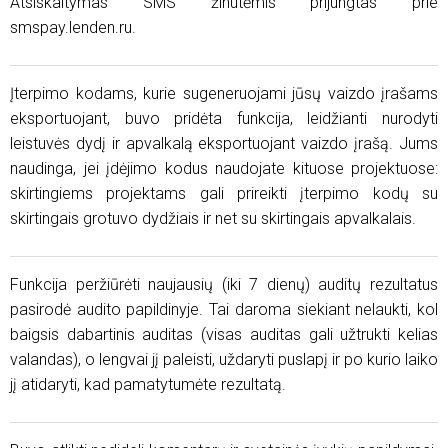
Atsiskaitymas SMS žinutėmis prijungtas prie
smspay.lenden.ru.
Įterpimo kodams, kurie sugeneruojami jūsų vaizdo įrašams
eksportuojant, buvo pridėta funkcija, leidžianti nurodyti
leistuvės dydį ir apvalkalą eksportuojant vaizdo įrašą. Jums
naudinga, jei įdėjimo kodus naudojate kituose projektuose:
skirtingiems projektams gali prireikti įterpimo kodų su
skirtingais grotuvo dydžiais ir net su skirtingais apvalkalais.
Funkcija peržiūrėti naujausių (iki 7 dienų) auditų rezultatus
pasirodė audito papildinyje. Tai daroma siekiant nelaukti, kol
baigsis dabartinis auditas (visas auditas gali užtrukti kelias
valandas), o lengvai jį paleisti, uždaryti puslapį ir po kurio laiko
jį atidaryti, kad pamatytumėte rezultatą.