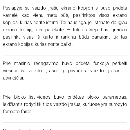
Puslapyje su vaizdo įrašų ekrano kopijomis buvo pridėta
varnelė, kad vienu metu būtų pasirinktos visos ekrano
kopijos, kurias norite ištrinti. Tai naudinga, jei ištrinate daugiau
ekrano kopijų, nei paliekate – tokiu atveju bus greičiau
pasirinkti visas iš karto ir rankiniu būdu panaikinti tik tas
ekrano kopijas, kurias norite palikti.
Prie masinio redagavimo buvo pridėta funkcija perkelti
viešuosius vaizdo įrašus į privačius vaizdo įrašus ir
atvirkščiai.
Prie bloko list_videos buvo pridėtas bloko parametras,
leidžiantis rodyti tik tuos vaizdo įrašus, kuriuose yra nurodyto
formato failas.