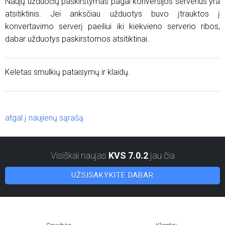
Naujų užduočių paskirstymas pagal konversijos serverius yra
atsitiktinis. Jei anksčiau užduotys buvo įtrauktos į
konvertavimo serverį paeiliui iki kiekvieno serverio ribos,
dabar užduotys paskirstomos atsitiktinai.
Keletas smulkių pataisymų ir klaidų.
atgal į naujienų sąrašą
Visiškai naujas
KVS 7.0.2
jau čia
UŽSISAKYKITE DABAR