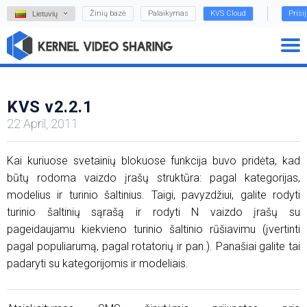
Žinių bazė
Palaikymas
KVS Cloud
Prisi
Lietuvių
KVS v2.2.1
22 April, 2011
Kai kuriuose svetainių blokuose funkcija buvo pridėta, kad
būtų rodoma vaizdo įrašų struktūra: pagal kategorijas,
modelius ir turinio šaltinius. Taigi, pavyzdžiui, galite rodyti
turinio šaltinių sąrašą ir rodyti N vaizdo įrašų su
pageidaujamu kiekvieno turinio šaltinio rūšiavimu (įvertinti
pagal populiarumą, pagal rotatorių ir pan.). Panašiai galite tai
padaryti su kategorijomis ir modeliais.