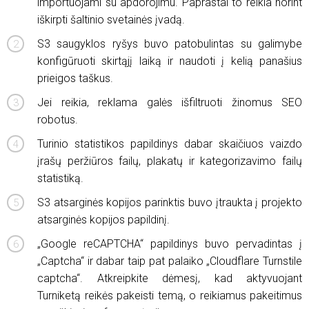
importuojami su apdorojimu. Paprastai to reikia norint
iškirpti šaltinio svetainės įvadą.
S3 saugyklos ryšys buvo patobulintas su galimybe
konfigūruoti skirtąjį laiką ir naudoti į kelią panašius
prieigos taškus.
Jei reikia, reklama galės išfiltruoti žinomus SEO
robotus.
Turinio statistikos papildinys dabar skaičiuos vaizdo
įrašų peržiūros failų, plakatų ir kategorizavimo failų
statistiką.
S3 atsarginės kopijos parinktis buvo įtraukta į projekto
atsarginės kopijos papildinį.
„Google reCAPTCHA“ papildinys buvo pervadintas į
„Captcha“ ir dabar taip pat palaiko „Cloudflare Turnstile
captcha“. Atkreipkite dėmesį, kad aktyvuojant
Turniketą reikės pakeisti temą, o reikiamus pakeitimus