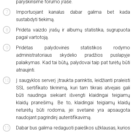
paryškinsime forumo įraše.
Importuojant kanalus dabar galima bet kada
sustabdyti tiekimą.
Pridėta vaizdo įrašų ir albumų statistika, sugrupuota
pagal vartotoją.
Pridėtas palydovinės statistikos rodymo
administratoriaus skydelio pradžios puslapyje
palaikymas. Kad tai būtų, palydovai taip pat turėtų būti
atnaujinti.
Į saugyklos serverį įtraukta parinktis, leidžianti praleisti
SSL sertifikato tikrinimą, kuri tam tikrais atvejais gali
būti naudinga siekiant išvengti klaidingai teigiamų
klaidų pranešimų. Be to, klaidingai teigiamų klaidų
neturėtų būti rodoma, jei svetainė yra apsaugota
naudojant pagrindinį autentifikavimą.
Dabar bus galima redaguoti paieškos užklausas, kurios