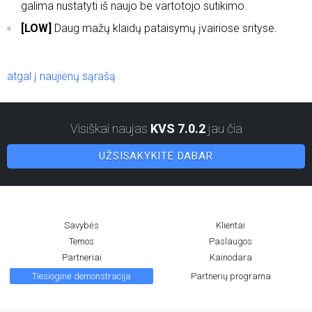
galima nustatyti iš naujo be vartotojo sutikimo.
[LOW]
Daug mažų klaidų pataisymų įvairiose srityse.
atgal į naujienų sąrašą
Visiškai naujas
KVS 7.0.2
jau čia
UŽSISAKYKITE DABAR
Savybės
Klientai
Temos
Paslaugos
Partneriai
Kainodara
Tiesioginė demonstracija
Partnerių programa