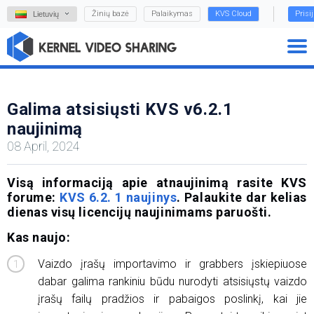
Žinių bazė
Palaikymas
KVS Cloud
Prisi
Lietuvių
Galima atsisiųsti KVS v6.2.1
naujinimą
08 April, 2024
Visą informaciją apie atnaujinimą rasite KVS
forume:
KVS 6.2. 1 naujinys
. Palaukite dar kelias
dienas visų licencijų naujinimams paruošti.
Kas naujo:
Vaizdo įrašų importavimo ir grabbers įskiepiuose
dabar galima rankiniu būdu nurodyti atsisiųstų vaizdo
įrašų failų pradžios ir pabaigos poslinkį, kai jie