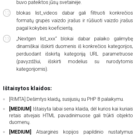
buvo pateiktos jūsų svetainėje.
blokas list_videos dabar gali filtruoti konkrečios
formatų grupės vaizdo įrašus ir rūšiuoti vaizdo įrašus
pagal kokybės koeficientą.
„Nextgen list_xxx“ blokai dabar palaiko galimybę
dinamiškai išskirti duomenis iš konkrečios kategorijos,
perduodant išskirtą kategoriją URL parametruose
(pavyzdžiui, išskirti modelius su nurodytomis
kategorijomis).
Ištaisytos klaidos:
[RIMTA] Dešimtys klaidų, susijusių su PHP 8 palaikymu.
[MEDIUM]
Ištaisyta labai sena klaida, dėl kurios kai kuriais
retais atvejais HTML pavadinimuose gali trūkti objekto
duomenų.
[MEDIUM]
Atsarginės kopijos papildinio nustatymus