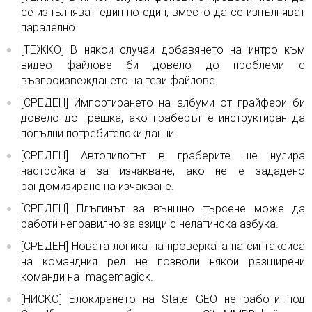
се изпълняват един по един, вместо да се изпълняват
паралелно.
[ТЕЖКО] В някои случаи добавянето на интро към
видео файлове би довело до проблеми с
възпроизвеждането на тези файлове.
[СРЕДЕН] Импортирането на албуми от грайфери би
довело до грешка, ако граберът е инструктиран да
попълни потребителски данни.
[СРЕДЕН] Автопилотът в граберите ще нулира
настройката за изчакване, ако не е зададено
рандомизиране на изчакване.
[СРЕДЕН] Плъгинът за външно търсене може да
работи неправилно за езици с нелатинска азбука.
[СРЕДЕН] Новата логика на проверката на синтаксиса
на командния ред не позволи някои разширени
команди на Imagemagick.
[НИСКО] Блокирането на State GEO не работи под