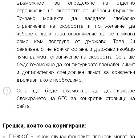
възможност за определяне на отделно
ограничение на скоростта за избрани държави.
По-рано можехте да зададете глобално
ограничение на скоростта и по желание да
изберете дали това ограничение да се прилага
само към подгрупа от държави. Това би
означавало, че всички останали държави изобщо
няма да имат ограничение на скоростта. Сега ще
бъде възможно да конфигурирате глобален лимит
и допълнително специфичен лимит за конкретни
държави, ако е необходимо.
Сега ще бъде възможно да деактивирате
блокирането на GEO за конкретни страници на
сайта.
Грешки, които са коригирани:
[ТЕЖКО] В някои случаи фоновите процеси могат да