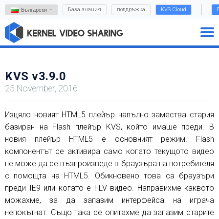
База знания
поддръжка
KVS Cloud
Български
KVS v3.9.0
25 November, 2016
Изцяло новият HTML5 плейър напълно замества стария
базиран на Flash плейър KVS, който имаше преди. В
новия плейър HTML5 е основният режим. Flash
компонентът се активира само когато текущото видео
не може да се възпроизведе в браузъра на потребителя
с помощта на HTML5. Обикновено това са браузъри
преди IE9 или когато е FLV видео. Направихме каквото
можахме, за да запазим интерфейса на играча
непокътнат. Също така се опитахме да запазим старите