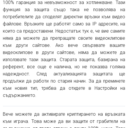
100% гаранция за невъзможност за хотлинкване. Тази
функция за защита също така не позволява на
потребителите да споделят директни връзки към видео
файлове. Връзките ще работят само за IP адресите, на
които са предоставени. Недостатък тук е, че вие ​​самите
няма да можете да препращате своите видеоклипове
към други сайтове. Ако вече свързвате вашите
видеоклипове в други сайтове, няма да можете да
използвате тази защита. Старата защита, базирана на
референт, все още е налична, но не показва голяма
надеждност. След актуализацията защитата ще
продължи да работи по стария начин. За да преминете
към новия тип, трябва да отидете в Настройки на
съдържанието.
Вече можете да активирате криптирането на връзката
към играча. Това може да ви защити от грабители на