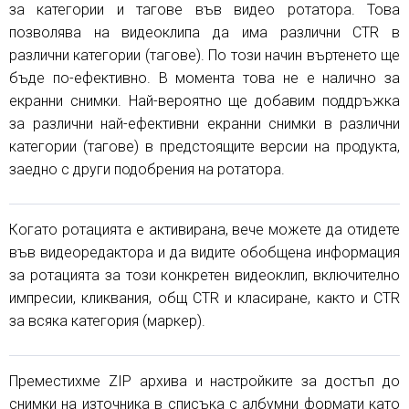
за категории и тагове във видео ротатора. Това
позволява на видеоклипа да има различни CTR в
различни категории (тагове). По този начин въртенето ще
бъде по-ефективно. В момента това не е налично за
екранни снимки. Най-вероятно ще добавим поддръжка
за различни най-ефективни екранни снимки в различни
категории (тагове) в предстоящите версии на продукта,
заедно с други подобрения на ротатора.
Когато ротацията е активирана, вече можете да отидете
във видеоредактора и да видите обобщена информация
за ротацията за този конкретен видеоклип, включително
импресии, кликвания, общ CTR и класиране, както и CTR
за всяка категория (маркер).
Преместихме ZIP архива и настройките за достъп до
снимки на източника в списъка с албумни формати като