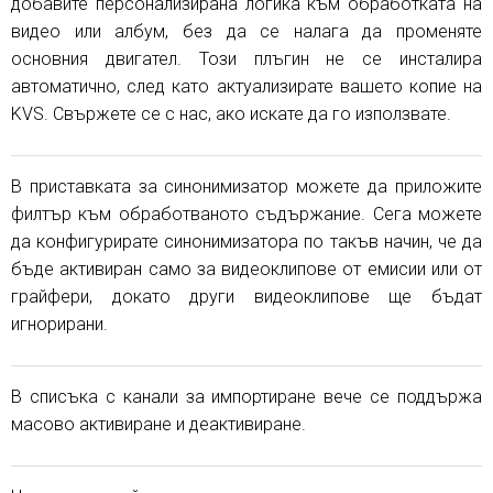
добавите персонализирана логика към обработката на
видео или албум, без да се налага да променяте
основния двигател. Този плъгин не се инсталира
автоматично, след като актуализирате вашето копие на
KVS. Свържете се с нас, ако искате да го използвате.
В приставката за синонимизатор можете да приложите
филтър към обработваното съдържание. Сега можете
да конфигурирате синонимизатора по такъв начин, че да
бъде активиран само за видеоклипове от емисии или от
грайфери, докато други видеоклипове ще бъдат
игнорирани.
В списъка с канали за импортиране вече се поддържа
масово активиране и деактивиране.