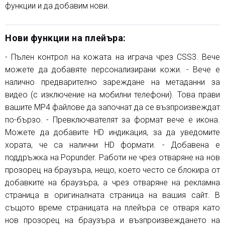
функции и да добавим нови.
Нови функции на плейъра:
- Пълен контрол на кожата на играча чрез CSS3. Вече
можете да добавяте персонализирани кожи. - Вече е
налично предварително зареждане на метаданни за
видео (с изключение на мобилни телефони). Това прави
вашите MP4 файлове да започнат да се възпроизвеждат
по-бързо. - Превключвателят за формат вече е икона.
Можете да добавите HD индикация, за да уведомите
хората, че са налични HD формати. - Добавена е
поддръжка на Popunder. Работи не чрез отваряне на нов
прозорец на браузъра, нещо, което често се блокира от
добавките на браузъра, а чрез отваряне на рекламна
страница в оригиналната страница на вашия сайт. В
същото време страницата на плейъра се отваря като
нов прозорец на браузъра и възпроизвеждането на