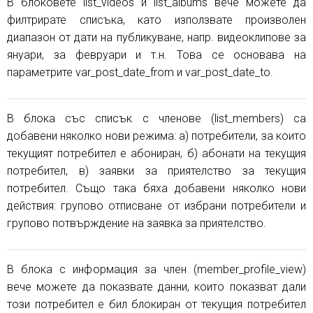
В блоковете list_videos и list_albums вече можете да
филтрирате списъка, като използвате произволен
диапазон от дати на публикуване, напр. видеоклипове за
януари, за февруари и т.н. Това се основава на
параметрите var_post_date_from и var_post_date_to.
В блока със списък с членове (list_members) са
добавени няколко нови режима: а) потребители, за които
текущият потребител е абониран, б) абонати на текущия
потребител, в) заявки за приятелство за текущия
потребител. Също така бяха добавени няколко нови
действия: групово отписване от избрани потребители и
групово потвърждение на заявка за приятелство.
В блока с информация за член (member_profile_view)
вече можете да показвате данни, които показват дали
този потребител е бил блокиран от текущия потребител