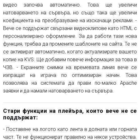
видео започва автоматично. Това ще увеличи
натоварването на сървъра, но също така ще увеличи
коефициента на преобразуване на изскачащи реклами. -
Вече се поддържат свързани видеоклипове като HTML с
персонализирано оформление. За да работи тази нова
функция, трябва да промените шаблоните на сайта. Те не
се активират автоматично, когато актуализирате вашето
копие на KVS. Ще добавим повече информация за това в
ЧЗВ. - Екранните снимки на времевата линия вече се
изпращат на играча по оптимизиран начин. Това
позволява на системата да прави по-малко Apache
заявки и да намали натоварването на сървъра.
Стари функции на плейъра, които вече не се
поддържат:
- Поставяне на логото като лента в долната или горната
част. Те не функционират правилно на някои устройства.