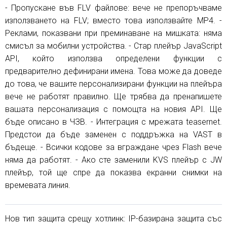
- Пропускане във FLV файлове: вече не препоръчваме
използването на FLV; вместо това използвайте MP4. -
Реклами, показвани при преминаване на мишката: няма
смисъл за мобилни устройства. - Стар плейър JavaScript
API, който използва определени функции с
предварително дефинирани имена. Това може да доведе
до това, че вашите персонализирани функции на плейъра
вече не работят правилно. Ще трябва да пренапишете
вашата персонализация с помощта на новия API. Ще
бъде описано в ЧЗВ. - Интеграция с мрежата teasernet.
Предстои да бъде заменен с поддръжка на VAST в
бъдеще. - Всички кодове за вграждане чрез Flash вече
няма да работят. - Ако сте заменили KVS плейър с JW
плейър, той ще спре да показва екранни снимки на
времевата линия.
Нов тип защита срещу хотлинк: IP-базирана защита със