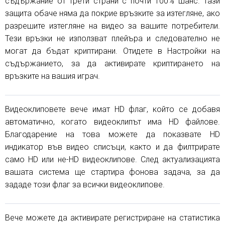
съдържание от трети страни с почти 100% шанс. Тази
защита обаче няма да покрие връзките за изтегляне, ако
разрешите изтегляне на видео за вашите потребители.
Тези връзки не използват плейъра и следователно не
могат да бъдат криптирани. Отидете в Настройки на
съдържанието, за да активирате криптирането на
връзките на вашия играч.
Видеоклиповете вече имат HD флаг, който се добавя
автоматично, когато видеоклипът има HD файлове.
Благодарение на това можете да показвате HD
индикатор във видео списъци, както и да филтрирате
само HD или не-HD видеоклипове. След актуализацията
вашата система ще стартира фонова задача, за да
зададе този флаг за всички видеоклипове.
Вече можете да активирате регистриране на статистика