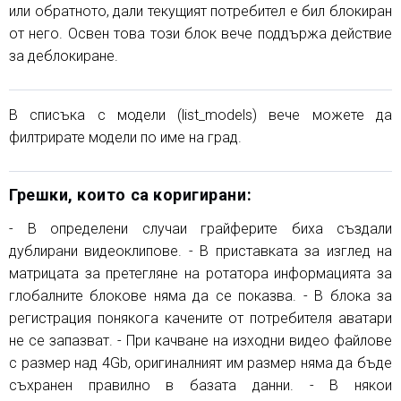
или обратното, дали текущият потребител е бил блокиран
от него. Освен това този блок вече поддържа действие
за деблокиране.
В списъка с модели (list_models) вече можете да
филтрирате модели по име на град.
Грешки, които са коригирани:
- В определени случаи грайферите биха създали
дублирани видеоклипове. - В приставката за изглед на
матрицата за претегляне на ротатора информацията за
глобалните блокове няма да се показва. - В блока за
регистрация понякога качените от потребителя аватари
не се запазват. - При качване на изходни видео файлове
с размер над 4Gb, оригиналният им размер няма да бъде
съхранен правилно в базата данни. - В някои