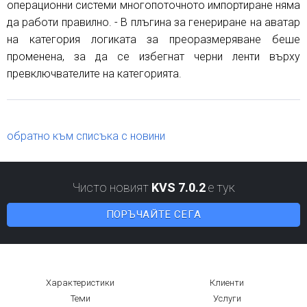
операционни системи многопоточното импортиране няма
да работи правилно. - В плъгина за генериране на аватар
на категория логиката за преоразмеряване беше
променена, за да се избегнат черни ленти върху
превключвателите на категорията.
обратно към списъка с новини
Чисто новият
KVS 7.0.2
е тук
ПОРЪЧАЙТЕ СЕГА
Характеристики
Клиенти
Теми
Услуги