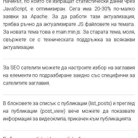
Начинът, по който се изпращат статистически данни чрез
JavaScript, е оптимизиран. Сега има 20-30% по-малко
заявки за Apache. За да работи тази актуализация,
трябва ръчно да актуализирате JS файловете на темата.
За новата тема това е main.min.js. За старата тема, моля,
свържете се с техническата поддръжка за всякакви
актуализации.
За SEO сателити можете да настроите избор на заглавия
на елементи по подразбиране заедно със специфични за
сателитите заглавия.
В блоковете за списък с публикации (list_posts) и преглед
на публикации (post_view) вече можете да показвате
информация за видеоклипа, прикачен към публикацията.