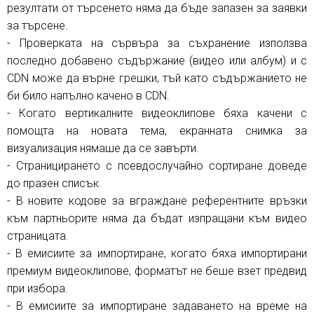
резултати от търсенето няма да бъде запазен за заявки
за търсене.
- Проверката на сървъра за съхранение използва
последно добавено съдържание (видео или албум) и с
CDN може да върне грешки, тъй като съдържанието не
би било напълно качено в CDN.
- Когато вертикалните видеоклипове бяха качени с
помощта на новата тема, екранната снимка за
визуализация нямаше да се завърти.
- Страницирането с псевдослучайно сортиране доведе
до празен списък.
- В новите кодове за вграждане референтните връзки
към партньорите няма да бъдат изпращани към видео
страницата.
- В емисиите за импортиране, когато бяха импортирани
премиум видеоклипове, форматът не беше взет предвид
при избора.
- В емисиите за импортиране задаването на време на