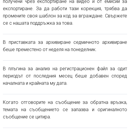
получени чрез експортиране на видео и от емисии за
експортиране. За да работи тази корекция, трябва да
промените своя шаблон за код за вграждане. Свържете
се с нашата поддръжка за това.
В приставката за архивиране седмичното архивиране
беше преместено от неделя на понеделник.
В плъгина за анализ на регистрационен файл за одит
периодът от последния месец беше добавен според
началната и крайната му дата.
Когато отговорите на съобщение за обратна връзка,
темата на съобщението се запазва и оригиналното
съобщение се цитира.