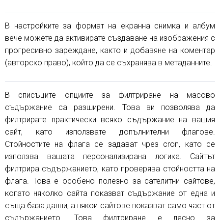
В настройките за формат на екранна снимка и албум
вече можете да активирате създаване на изображения с
прогресивно зареждане, както и добавяне на коментар
(авторско право), който да се съхранява в метаданните.
В списъците опциите за филтриране на масово
съдържание са разширени. Това ви позволява да
филтрирате практически всяко съдържание на вашия
сайт, като използвате допълнителни флагове.
Стойностите на флага се задават чрез cron, като се
използва вашата персонализирана логика. Сайтът
филтрира съдържанието, като проверява стойността на
флага. Това е особено полезно за сателитни сайтове,
когато няколко сайта показват съдържание от една и
съща база данни, а някои сайтове показват само част от
съдържанието. Това филтриране е лесно за