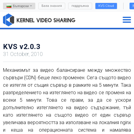
База знания
поддръжка
KVS Cloud
Български
KVS v2.0.3
31 October, 2010
Механизмът за видео балансиране между множество
сървъри (CDN) беше леко променен. Сега същото видео
се изтегля от същия сървър в рамките на 5 минути. Така
разпределението на изтеглянето на видео се променя на
всеки 5 минути. Това се прави, за да се ускори
допълнително изтеглянето на видео съдържание, тъй
като изтеглянето на същото видео от един сървър
увеличава вероятността за използване на локалния nginx
и кеша на операционната система и намалява