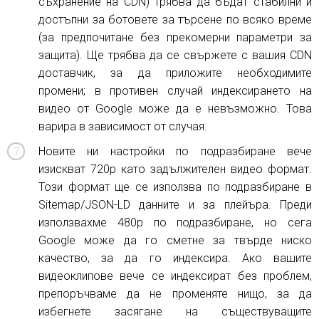
съхранение на CDN) трябва да бъдат стабилни и
достъпни за ботовете за търсене по всяко време
(за предпочитане без прекомерни параметри за
защита). Ще трябва да се свържете с вашия CDN
доставчик, за да приложите необходимите
промени; в противен случай индексирането на
видео от Google може да е невъзможно. Това
варира в зависимост от случая.
Новите ни настройки по подразбиране вече
изискват 720p като задължителен видео формат.
Този формат ще се използва по подразбиране в
Sitemap/JSON-LD данните и за плейъра. Преди
използвахме 480p по подразбиране, но сега
Google може да го сметне за твърде ниско
качество, за да го индексира. Ако вашите
видеоклипове вече се индексират без проблем,
препоръчваме да не променяте нищо, за да
избегнете засягане на съществуващите