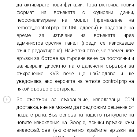
да активирате нови функции. Това включва новия
формат на връзката с кодирани данни,
персонализиране на модел (премахване на
remote_control.php от URL адреси) и задаване на
време за изтичане на връзката чрез
администраторския панел (преди се изискваше
ръчно редактиране). Най-важното е, че временните
връзки за ботове за търсене вече са постоянни и
валидирани директно на отдалечени сървъри за
съхранение. KVS вече ще наблюдава и ще
уведомява, ако версията на remote_control.php на
някой сървър е остаряла.
За сървъри за съхранение, използващи CDN
доставка, ние не можем да предложим решение от
наша страна. Въз основа на нашето тълкуване на
новите изисквания на Google, всички връзки към
видеофайлове (включително крайните връзки за