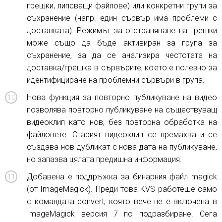
грешки, липсващи файлове) или конкретни групи за
съхранение (напр. един сървър има проблеми с
доставката). Режимът за отстраняване на грешки
може също да бъде активиран за група за
съхранение, за да се анализира честотата на
доставка/грешка в сървърите, което е полезно за
идентифициране на проблемни сървъри в група.
Нова функция за повторно публикуване на видео
позволява повторно публикуване на съществуващ
видеоклип като нов, без повторна обработка на
файловете. Старият видеоклип се премахва и се
създава нов дубликат с нова дата на публикуване,
но запазва цялата предишна информация.
Добавена е поддръжка за бинарния файл magick
(от ImageMagick). Преди това KVS работеше само
с командата convert, която вече не е включена в
ImageMagick версия 7 по подразбиране. Сега