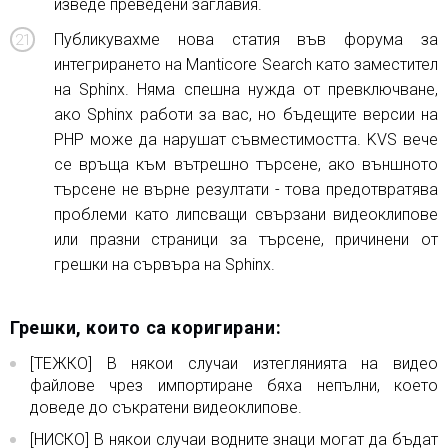
изведе преведени заглавия.
Публикувахме нова статия във форума за
интегрирането на Manticore Search като заместител
на Sphinx. Няма спешна нужда от превключване,
ако Sphinx работи за вас, но бъдещите версии на
PHP може да нарушат съвместимостта. KVS вече
се връща към вътрешно търсене, ако външното
търсене не върне резултати - това предотвратява
проблеми като липсващи свързани видеоклипове
или празни страници за търсене, причинени от
грешки на сървъра на Sphinx.
Грешки, които са коригирани:
[ТЕЖКО] В някои случаи изтеглянията на видео
файлове чрез импортиране бяха непълни, което
доведе до съкратени видеоклипове.
[НИСКО] В някои случаи водните знаци могат да бъдат