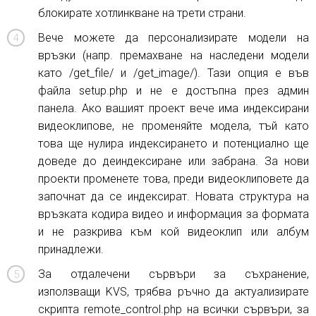
блокирате хотлинкване на трети страни.
Вече можете да персонализирате модели на
връзки (напр. премахване на наследени модели
като /get_file/ и /get_image/). Тази опция е във
файла setup.php и не е достъпна през админ
панела. Ако вашият проект вече има индексирани
видеоклипове, не променяйте модела, тъй като
това ще нулира индексирането и потенциално ще
доведе до деиндексиране или забрана. За нови
проекти променете това, преди видеоклиповете да
започнат да се индексират. Новата структура на
връзката кодира видео и информация за формата
и не разкрива към кой видеоклип или албум
принадлежи.
За отдалечени сървъри за съхранение,
използващи KVS, трябва ръчно да актуализирате
скрипта remote_control.php на всички сървъри, за