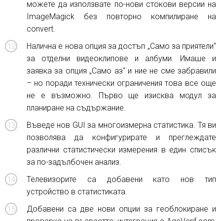
можете да използвате по-нови стокови версии на
ImageMagick без повторно компилиране на
convert.
Налична е нова опция за достъп „Само за приятели“
за отделни видеоклипове и албуми. Имаше и
заявка за опция „Само аз“ и ние не сме забравили
– но поради технически ограничения това все още
не е възможно. Първо ще изисква модул за
планиране на съдържание.
Въведе нов GUI за многоизмерна статистика. Тя ви
позволява да конфигурирате и преглеждате
различни статистически измерения в един списък
за по-задълбочен анализ.
Телевизорите са добавени като нов тип
устройство в статистиката.
Добавени са две нови опции за геоблокиране и