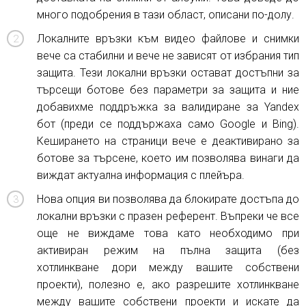
много подобрения в тази област, описани по-долу.
Локалните връзки към видео файлове и снимки
вече са стабилни и вече не зависят от избрания тип
защита. Тези локални връзки остават достъпни за
търсещи ботове без параметри за защита и ние
добавихме поддръжка за валидиране за Yandex
бот (преди се поддържаха само Google и Bing).
Кеширането на страници вече е деактивирано за
ботове за търсене, което им позволява винаги да
виждат актуална информация с плейъра.
Нова опция ви позволява да блокирате достъпа до
локални връзки с празен референт. Въпреки че все
още не виждаме това като необходимо при
активиран режим на пълна защита (без
хотлинкване дори между вашите собствени
проекти), полезно е, ако разрешите хотлинкване
между вашите собствени проекти и искате да