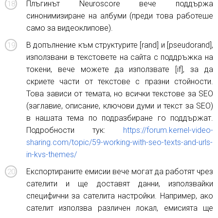
Плъгинът Neuroscore вече поддържа
синонимизиране на албуми (преди това работеше
само за видеоклипове).
В допълнение към структурите [rand] и [pseudorand],
използвани в текстовете на сайта с поддръжка на
токени, вече можете да използвате [if], за да
скриете части от текстове с празни стойности.
Това зависи от темата, но всички текстове за SEO
(заглавие, описание, ключови думи и текст за SEO)
в нашата тема по подразбиране го поддържат.
Подробности тук:
https://forum.kernel-video-
sharing.com/topic/59-working-with-seo-texts-and-urls-
in-kvs-themes/
Експортираните емисии вече могат да работят чрез
сателити и ще доставят данни, използвайки
специфични за сателита настройки. Например, ако
сателит използва различен локал, емисията ще