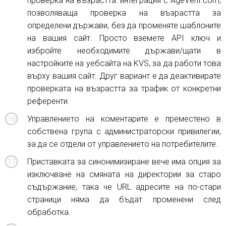
проверка на възрастта: интеграция с AgeVerif.com,
позволяваща проверка на възрастта за
определени държави, без да променяте шаблоните
на вашия сайт. Просто вземете API ключ и
избройте необходимите държави/щати в
настройките на уебсайта на KVS, за да работи това
върху вашия сайт. Друг вариант е да деактивирате
проверката на възрастта за трафик от конкретни
референти.
Управлението на коментарите е преместено в
собствена група с администраторски привилегии,
за да се отдели от управлението на потребителите.
Приставката за синонимизиране вече има опция за
изключване на смяната на директории за старо
съдържание, така че URL адресите на по-стари
страници няма да бъдат променени след
обработка.