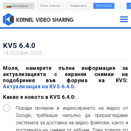
База знания
поддръжка
KVS Cloud
Български
KVS 6.4.0
14 October, 2025
Моля, намерете пълна информация за
актуализацията с екранни снимки на
подобрения във форума на KVS:
Актуализация на KVS 6.4.0
.
Какво е новото в KVS 6.4.0:
Поради промени в индексирането на видео от
Google, трябваше напълно да преразгледаме
системата за доставка на видео файлове, както и
доставката на снимки от албуми. Това доведе до