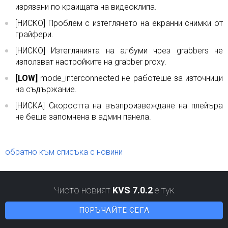
изрязани по краищата на видеоклипа.
[НИСКО] Проблем с изтеглянето на екранни снимки от
грайфери.
[НИСКО] Изтеглянията на албуми чрез grabbers не
използват настройките на grabber proxy.
[LOW]
mode_interconnected не работеше за източници
на съдържание.
[НИСКА] Скоростта на възпроизвеждане на плейъра
не беше запомнена в админ панела.
обратно към списъка с новини
Чисто новият
KVS 7.0.2
е тук
ПОРЪЧАЙТЕ СЕГА