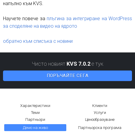
напълно към KVS.
Научете повече за
плъгина за интегриране на WordPress
за споделяне на видео на ядрото
обратно към списъка с новини
Чисто новият
KVS 7.0.2
е тук
ПОРЪЧАЙТЕ СЕГА
Характеристики
Клиенти
Теми
Услуги
Партньори
Ценообразуване
Демо на живо
Партньорска програма