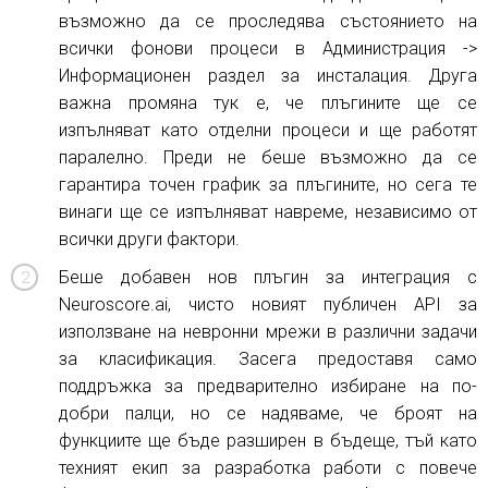
възможно да се проследява състоянието на
всички фонови процеси в Администрация ->
Информационен раздел за инсталация. Друга
важна промяна тук е, че плъгините ще се
изпълняват като отделни процеси и ще работят
паралелно. Преди не беше възможно да се
гарантира точен график за плъгините, но сега те
винаги ще се изпълняват навреме, независимо от
всички други фактори.
Беше добавен нов плъгин за интеграция с
Neuroscore.ai, чисто новият публичен API за
използване на невронни мрежи в различни задачи
за класификация. Засега предоставя само
поддръжка за предварително избиране на по-
добри палци, но се надяваме, че броят на
функциите ще бъде разширен в бъдеще, тъй като
техният екип за разработка работи с повече