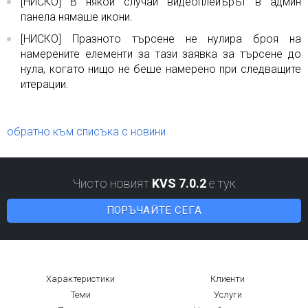
[НИСКО] В някои случаи видеоплейърът в админ
панела нямаше икони.
[НИСКО] Празното търсене не нулира броя на
намерените елементи за тази заявка за търсене до
нула, когато нищо не беше намерено при следващите
итерации.
обратно към списъка с новини
Чисто новият
KVS 7.0.2
е тук
ПОРЪЧАЙТЕ СЕГА
Характеристики
Клиенти
Теми
Услуги