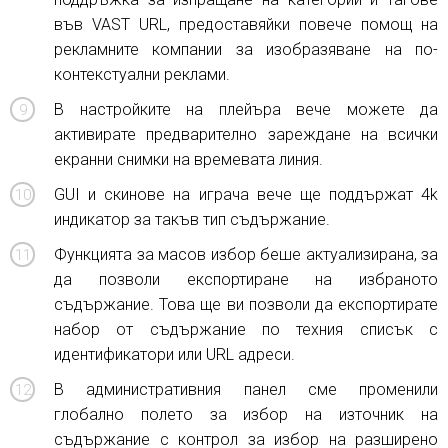
във VAST URL, предоставяйки повече помощ на
рекламните компании за изобразяване на по-
контекстуални реклами.
В настройките на плейъра вече можете да
активирате предварително зареждане на всички
екранни снимки на времевата линия.
GUI и скинове на играча вече ще поддържат 4k
индикатор за такъв тип съдържание.
Функцията за масов избор беше актуализирана, за
да позволи експортиране на избраното
съдържание. Това ще ви позволи да експортирате
набор от съдържание по техния списък с
идентификатори или URL адреси.
В административния панел сме променили
глобално полето за избор на източник на
съдържание с контрол за избор на разширено