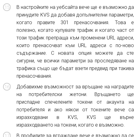
В настройките на уебсайта вече ще е възможно да
принудите KVS да добавя допълнителни параметри,
когато правите 301 пренасочвания. Това е
полезно, когато купувате трафик и когато част от
този трафик препраща към променени URL адреси,
които пренасочват към URL адреси с по-ново
съдържание. С новата опция можете да сте
сигурни, че всички параметри за проследяване на
трафика също ще бъдат взети предвид при такива
пренасочвания.
Добавихме възможност за връщане на наградите
на потребителски жетони. Връщането ще
приспадне спечелените токени от акаунта на
потребителя и ако някои от токените вече са
изразходвани в KVS, KVS ще върне
изразходването на токени, когато е възможно.
В профилите за вграждане вече е възможно да се