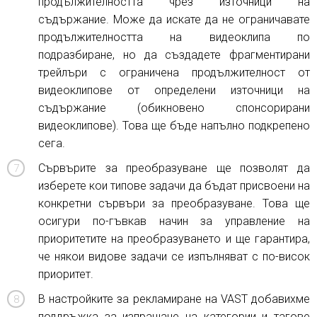
продължителността чрез източници на
съдържание. Може да искате да не ограничавате
продължителността на видеоклипа по
подразбиране, но да създадете фрагментирани
трейлъри с ограничена продължителност от
видеоклипове от определени източници на
съдържание (обикновено спонсорирани
видеоклипове). Това ще бъде напълно подкрепено
сега.
Сървърите за преобразуване ще позволят да
изберете кои типове задачи да бъдат присвоени на
конкретни сървъри за преобразуване. Това ще
осигури по-гъвкав начин за управление на
приоритетите на преобразуването и ще гарантира,
че някои видове задачи се изпълняват с по-висок
приоритет.
В настройките за рекламиране на VAST добавихме
поддръжка за изпращане на категории и тагове