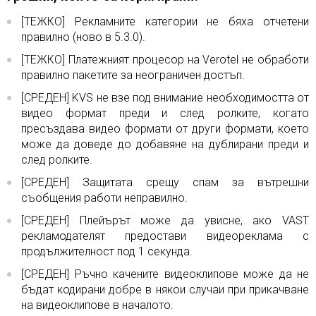
[ТЕЖКО] Рекламните категории не бяха отчетени
правилно (ново в 5.3.0).
[ТЕЖКО] Платежният процесор на Verotel не обработи
правилно пакетите за неограничен достъп.
[СРЕДЕН] KVS не взе под внимание необходимостта от
видео формат преди и след ролките, когато
пресъздава видео формати от други формати, което
може да доведе до добавяне на дублирани преди и
след ролките.
[СРЕДЕН] Защитата срещу спам за вътрешни
съобщения работи неправилно.
[СРЕДЕН] Плейърът може да увисне, ако VAST
рекламодателят предостави видеореклама с
продължителност под 1 секунда.
[СРЕДЕН] Ръчно качените видеоклипове може да не
бъдат кодирани добре в някои случаи при прикачване
на видеоклипове в началото.