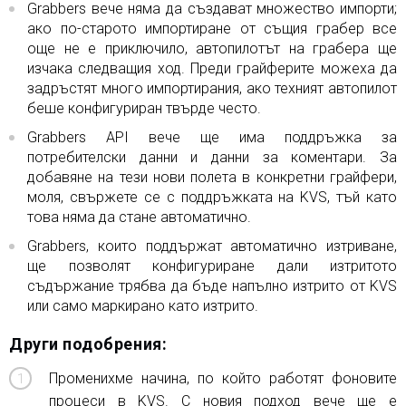
Grabbers вече няма да създават множество импорти;
ако по-старото импортиране от същия грабер все
още не е приключило, автопилотът на грабера ще
изчака следващия ход. Преди грайферите можеха да
задръстят много импортирания, ако техният автопилот
беше конфигуриран твърде често.
Grabbers API вече ще има поддръжка за
потребителски данни и данни за коментари. За
добавяне на тези нови полета в конкретни грайфери,
моля, свържете се с поддръжката на KVS, тъй като
това няма да стане автоматично.
Grabbers, които поддържат автоматично изтриване,
ще позволят конфигуриране дали изтритото
съдържание трябва да бъде напълно изтрито от KVS
или само маркирано като изтрито.
Други подобрения:
Променихме начина, по който работят фоновите
процеси в KVS. С новия подход вече ще е