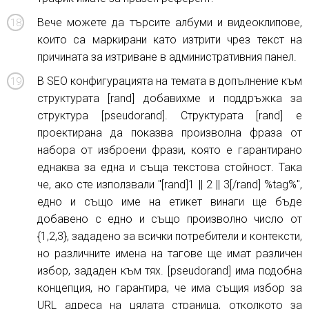
Вече можете да търсите албуми и видеоклипове,
които са маркирани като изтрити чрез текст на
причината за изтриване в административния панел.
В SEO конфигурацията на темата в допълнение към
структурата [rand] добавихме и поддръжка за
структура [pseudorand]. Структурата [rand] е
проектирана да показва произволна фраза от
набора от изброени фрази, която е гарантирано
еднаква за една и съща текстова стойност. Така
че, ако сте използвали "[rand]1 || 2 || 3[/rand] %tag%",
едно и също име на етикет винаги ще бъде
добавено с едно и също произволно число от
{1,2,3}, зададено за всички потребители и контексти,
но различните имена на тагове ще имат различен
избор, зададен към тях. [pseudorand] има подобна
концепция, но гарантира, че има същия избор за
URL адреса на цялата страница, отколкото за