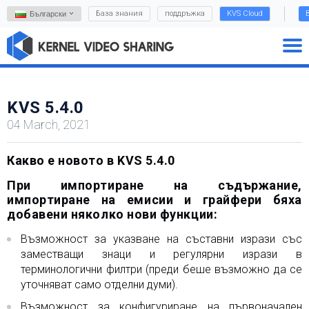
База знания
поддръжка
KVS Cloud
Български
KVS 5.4.0
04 March, 2021
Какво е новото в KVS 5.4.0
При импортиране на съдържание,
импортиране на емисии и грайфери бяха
добавени няколко нови функции:
Възможност за указване на съставни изрази със
заместващи знаци и регулярни изрази в
терминологични филтри (преди беше възможно да се
уточняват само отделни думи).
Възможност за конфигуриране на първоначален