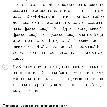
текста. Това е особено полезно за множество
различни текстове на една и съща страница, ако
искате ВСИЧКИ да имат еднакъв произволен избор,
дори ако техните текстови стойности са различни.
напр. „[pseudorand]1 || 2 || 3[/pseudorand] видео“ и
„[pseudorand]1 || 2 || 3[/pseudorand] филм“ ще бъдат
изобразени като „1 видео“ И „1 филм“, или „2
видеоклипа“ И „2 филма“, или „3 видеоклипа“ И „3
филма“, ако и двата се намират на един и същ URL
адрес.
SMS таксуванията, които дълго време се смятаха
за остарели, най-накрая бяха премахнати от KVS.
Ако по някаква причина все още използвате част
от тази остаряла функционалност, не трябва да
актуализирате.
Грешки, които са коригирани: