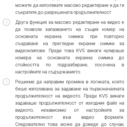
можете да използвате масово редактиране и да ги
съкратите до разрешената продължителност.
Друга функция за масово редактиране на видео е
да позволи запазването на същия номер на
основната екранна снимка при повторно
създаване на прегледни екранни снимки за
видеоклипове. Преди това KVS винаги нулираше
номера на основната екранна снимка до
стойността по подразбиране, посочена в
настройките на съдържанието.
Решихме да направим промяна в логиката, която
беше използвана за задаване на първоначалната
продължителност на видеото. Преди KVS винаги
задаваше продължителност от изходния файл на
видеото, независимо от настройките за
продължителност във видео формати.
Следователно това може да доведе до случаи,