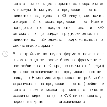
когато всички видео формати са съкратени до
максимум 6 минути, но продължителността на
видеото е зададена на 30 минути, ако качите
изходен файл с такава продължителност. Новото
поведение ще предотврати това и KVS
автоматично ще зададе продължителността на
видеото на най-голямата продължителност от
своите видео формати.
В настройките на видео формата вече ще е
възможно да се посочи броят на фрагментите в
настройките на трейлъра, по-голям от 1 (един),
дори ако ограничението за продължителност не е
зададено. Няма смисъл да създавате трейлър без
ограничаване на продължителността (трейлър е,
когато вземете малки фрагменти от няколко
различни видео части), но KVS ви позволява да
персонализирате ограничението на