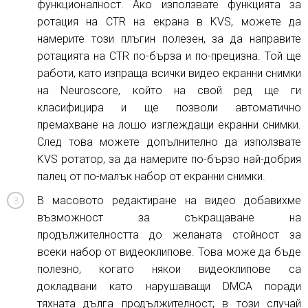
функционалност. Ако използвате функцията за
ротация на CTR на екрана в KVS, можете да
намерите този плъгин полезен, за да направите
ротацията на CTR по-бърза и по-прецизна. Той ще
работи, като изпраща всички видео екранни снимки
на Neuroscore, който на свой ред ще ги
класифицира и ще позволи автоматично
премахване на лошо изглеждащи екранни снимки.
След това можете допълнително да използвате
KVS ротатор, за да намерите по-бързо най-добрия
палец от по-малък набор от екранни снимки.
В масовото редактиране на видео добавихме
възможност за съкращаване на
продължителността до желаната стойност за
всеки набор от видеоклипове. Това може да бъде
полезно, когато някои видеоклипове са
докладвани като нарушаващи DMCA поради
тяхната дълга продължителност; в този случай