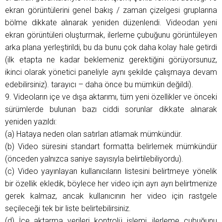
ekran görüntülerini genel bakış / zaman çizelgesi gruplarına
bölme dikkate alınarak yeniden düzenlendi. Videodan yeni
ekran görüntüleri oluşturmak, ilerleme çubuğunu görüntüleyen
arka plana yerleştirildi, bu da bunu çok daha kolay hale getirdi
(ilk etapta ne kadar beklemeniz gerektiğini görüyorsunuz,
ikinci olarak yönetici paneliyle aynı şekilde çalışmaya devam
edebilirsiniz). tarayıcı – daha önce bu mümkün değildi).
9. Videoların içe ve dışa aktarımı, tüm yeni özellikler ve önceki
sürümlerde bulunan bazı ciddi sorunlar dikkate alınarak
yeniden yazıldı:
(a) Hataya neden olan satırları atlamak mümkündür.
(b) Video süresini standart formatta belirlemek mümkündür
(önceden yalnızca saniye sayısıyla belirtilebiliyordu).
(c) Video yayınlayan kullanıcıların listesini belirtmeye yönelik
bir özellik ekledik, böylece her video için ayrı ayrı belirtmenize
gerek kalmaz, ancak kullanıcının her video için rastgele
seçileceği tek bir liste belirtebilirsiniz.
(d) İçe aktarma verileri kontrolü işlemi, ilerleme çubuğunu