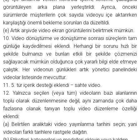
görüntüleyen arka plana yerleştirildi. Ayrıca, önceki
sürümlerde müşterilerin çok sayıda videoyu içe aktarırken
karşılaştığı önemli bekleme sorunları da düzeltildi.
(e) Artık arşivde video ekran görüntülerini belirtmek mümkün.
10. Video dönüştürme ve dönüştürme sonrası süreçlerin tam
günlüğe kaydedilmesi eklendi. Herhangi bir sorunu hızlı bir
şekilde bulmanızı ve bunları etkili bir şekilde çözmenizi
sağlayacak mümkün olduğunca çok yararlı bilgi elde etmeye
çalıştık. Her videonun günlükleri artık yönetici panelindeki
videolar listesinde mevcuttur.
11. 5. tür içerik desteği eklendi – sahte video.
12. Yalnızca seçilen (veya tüm) videoların bazı alanlarının
toplu olarak düzenlenmesine değil, aynı zamanda çok daha
fazlasına olanak tanıyan toplu video düzenleme özelliği
eklendi:
(a) Belirtilen aralıktaki video yayınlanma tarihini seçin; yani
videoları farklı tarihlere rastgele dağıtın.
(b) Etiketleri, kategorileri ve modelleri ekleyin veya kaldırın.