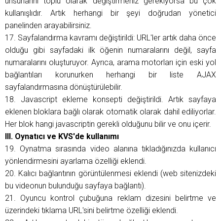
unsurlarını toplu olarak değiştirmeniz gerekiyorsa bu çok
kullanışlıdır. Artık herhangi bir şeyi doğrudan yönetici
panelinden arayabilirsiniz.
17. Sayfalandırma kavramı değiştirildi: URL'ler artık daha önce
olduğu gibi sayfadaki ilk öğenin numaralarını değil, sayfa
numaralarını oluşturuyor. Ayrıca, arama motorları için eski yol
bağlantıları korunurken herhangi bir liste AJAX
sayfalandırmasına dönüştürülebilir.
18. Javascript ekleme konsepti değiştirildi. Artık sayfaya
eklenen bloklara bağlı olarak otomatik olarak dahil ediliyorlar.
Her blok hangi javascriptin gerekli olduğunu bilir ve onu içerir.
III. Oynatıcı ve KVS'de kullanımı
19. Oynatma sırasında video alanına tıkladığınızda kullanıcı
yönlendirmesini ayarlama özelliği eklendi.
20. Kalıcı bağlantının görüntülenmesi eklendi (web sitenizdeki
bu videonun bulunduğu sayfaya bağlantı).
21. Oyuncu kontrol çubuğuna reklam dizesini belirtme ve
üzerindeki tıklama URL'sini belirtme özelliği eklendi.