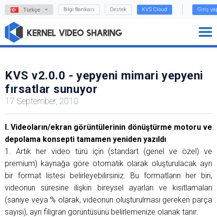
Bilgi Bankası
Destek
KVS Cloud
Giriş y
Türkçe
KVS v2.0.0 - yepyeni mimari yepyeni
fırsatlar sunuyor
17 September, 2010
I. Videoların/ekran görüntülerinin dönüştürme motoru ve
depolama konsepti tamamen yeniden yazıldı
1. Artık her video türü için (standart (genel ve özel) ve
premium) kaynağa göre otomatik olarak oluşturulacak ayrı
bir format listesi belirleyebilirsiniz. Bu formatların her biri,
videonun süresine ilişkin bireysel ayarları ve kısıtlamaları
(saniye veya % olarak, videonun oluşturulması gereken parça
sayısı), ayrı filigran görüntüsünü belirlemenize olanak tanır.