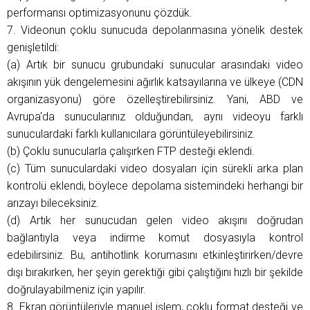
performansı optimizasyonunu çözdük.
7. Videonun çoklu sunucuda depolanmasına yönelik destek
genişletildi:
(a) Artık bir sunucu grubundaki sunucular arasındaki video
akışının yük dengelemesini ağırlık katsayılarına ve ülkeye (CDN
organizasyonu) göre özelleştirebilirsiniz. Yani, ABD ve
Avrupa'da sunucularınız olduğundan, aynı videoyu farklı
sunuculardaki farklı kullanıcılara görüntüleyebilirsiniz.
(b) Çoklu sunucularla çalışırken FTP desteği eklendi.
(c) Tüm sunuculardaki video dosyaları için sürekli arka plan
kontrolü eklendi, böylece depolama sistemindeki herhangi bir
arızayı bileceksiniz.
(d) Artık her sunucudan gelen video akışını doğrudan
bağlantıyla veya indirme komut dosyasıyla kontrol
edebilirsiniz. Bu, antihotlink korumasını etkinleştirirken/devre
dışı bırakırken, her şeyin gerektiği gibi çalıştığını hızlı bir şekilde
doğrulayabilmeniz için yapılır.
8. Ekran görüntüleriyle manuel işlem, çoklu format desteği ve