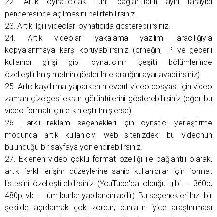
22. Artık oynatıcıdaki tüm bağlantıların aynı tarayıcı
penceresinde açılmasını belirtebilirsiniz.
23. Artık ilgili videoları oynatıcıda gösterebilirsiniz.
24. Artık videoları yakalama yazılımı aracılığıyla
kopyalanmaya karşı koruyabilirsiniz (örneğin, IP ve geçerli
kullanıcı girişi gibi oynatıcının çeşitli bölümlerinde
özelleştirilmiş metnin gösterilme aralığını ayarlayabilirsiniz).
25. Artık kaydırma yaparken mevcut video dosyası için video
zaman çizelgesi ekran görüntülerini gösterebilirsiniz (eğer bu
video formatı için etkinleştirilmişlerse).
26. Farklı reklam seçenekleri için oynatıcı yerleştirme
modunda artık kullanıcıyı web sitenizdeki bu videonun
bulunduğu bir sayfaya yönlendirebilirsiniz.
27. Eklenen video çoklu format özelliği ile bağlantılı olarak,
artık farklı erişim düzeylerine sahip kullanıcılar için format
listesini özelleştirebilirsiniz (YouTube'da olduğu gibi – 360p,
480p, vb. – tüm bunlar yapılandırılabilir). Bu seçenekleri hızlı bir
şekilde açıklamak çok zordur; bunların iyice araştırılması