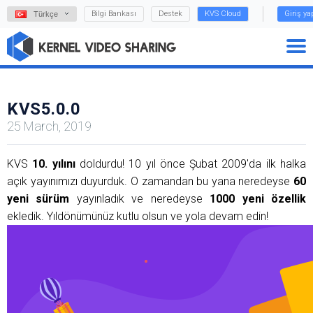
Bilgi Bankası
Destek
KVS Cloud
Giriş y
Türkçe
KVS5.0.0
25 March, 2019
KVS
10. yılını
doldurdu! 10 yıl önce Şubat 2009'da ilk halka
açık yayınımızı duyurduk. O zamandan bu yana neredeyse
60
yeni sürüm
yayınladık ve neredeyse
1000 yeni özellik
ekledik. Yıldönümünüz kutlu olsun ve yola devam edin!