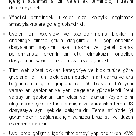
içeriğin atlanmasına izin veren ek terminoloji filtresini
destekleyecek.
Yönetici panelindeki ülkeler size kolaylık sağlamak
amacıyla kıtalara göre gruplandırıldı.
Üyeler için xxx_view ve xxx_comments bloklarının
önbelleğe alınma şeklini değiştirdik. Bu, çöp önbellek
dosyalarının sayısının azaltılmasına ve genel olarak
performansta önemli bir etki olmaksızın önbellek
dosyalarının sayısının azaltılmasına yol açacaktır.
Tüm web sitesi blokları kategoriye ve blok türüne göre
gruplandırıldı. Tüm blok parametreleri mantıklarına ve ara
bağlantılarına göre gruplandırıldı. 60 bloktan 45'i yeni
varsayılan şablonlar ve yeni belgelerle güncellendi. Yeni
varsayılan şablonlar, tüm olası veri alanlarını/eylemlerini
oluşturacak şekilde tasarlanmıştır ve varsayılan tema JS
dosyasıyla aynı şekilde çalışmalıdır. Tema stilinizde iyi
görünmelerini sağlamak için yalnızca biraz stil ve düzen
eklemeniz gerekir.
Uydularda gelişmiş içerik filtrelemeyi yapılandırırken, KVS