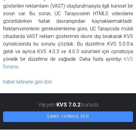
gösterilen reklamların (VAST) oluşturulmasıyla ilgili küresel bir
sorun var. Bu sorun, UC Tarayıcısının HTML5 videolarını
görüntülerken hatalı davranışından kaynaklanmaktadır.
Reklamverenlerin gereksinimlerine göre, UC Tarayıcıda mobil
cihazlarda VAST reklam gösterimini devre dışı bırakarak KVS
oynatıcısında bu sorunu çözdük. Bu düzeltme KVS 5.0.0'a
geldi ve ayrıca KVS 4.0.3 ve 4.0.3 sürümleri için oynatıcıya
yönelik bir düzeltme de sağladık. Daha fazla ayrıntıyı
KVS
forumu
.
haber listesine geri dön
Yepyeni
KVS 7.0.2
burada
ŞIMDI SIPARIŞ VER