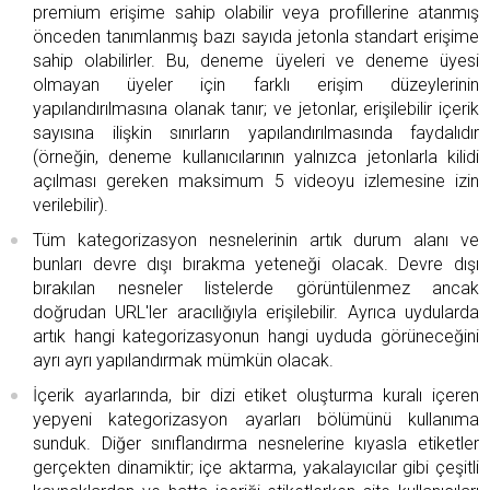
premium erişime sahip olabilir veya profillerine atanmış
önceden tanımlanmış bazı sayıda jetonla standart erişime
sahip olabilirler. Bu, deneme üyeleri ve deneme üyesi
olmayan üyeler için farklı erişim düzeylerinin
yapılandırılmasına olanak tanır; ve jetonlar, erişilebilir içerik
sayısına ilişkin sınırların yapılandırılmasında faydalıdır
(örneğin, deneme kullanıcılarının yalnızca jetonlarla kilidi
açılması gereken maksimum 5 videoyu izlemesine izin
verilebilir).
Tüm kategorizasyon nesnelerinin artık durum alanı ve
bunları devre dışı bırakma yeteneği olacak. Devre dışı
bırakılan nesneler listelerde görüntülenmez ancak
doğrudan URL'ler aracılığıyla erişilebilir. Ayrıca uydularda
artık hangi kategorizasyonun hangi uyduda görüneceğini
ayrı ayrı yapılandırmak mümkün olacak.
İçerik ayarlarında, bir dizi etiket oluşturma kuralı içeren
yepyeni kategorizasyon ayarları bölümünü kullanıma
sunduk. Diğer sınıflandırma nesnelerine kıyasla etiketler
gerçekten dinamiktir; içe aktarma, yakalayıcılar gibi çeşitli