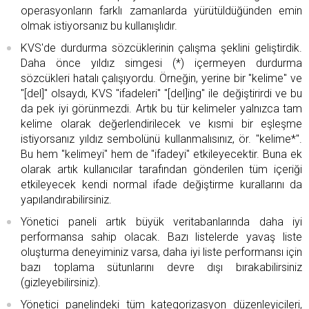
operasyonların farklı zamanlarda yürütüldüğünden emin
olmak istiyorsanız bu kullanışlıdır.
KVS'de durdurma sözcüklerinin çalışma şeklini geliştirdik.
Daha önce yıldız simgesi (*) içermeyen durdurma
sözcükleri hatalı çalışıyordu. Örneğin, yerine bir "kelime" ve
"[del]" olsaydı, KVS "ifadeleri" "[del]ing" ile değiştirirdi ve bu
da pek iyi görünmezdi. Artık bu tür kelimeler yalnızca tam
kelime olarak değerlendirilecek ve kısmi bir eşleşme
istiyorsanız yıldız sembolünü kullanmalısınız, ör. "kelime*".
Bu hem "kelimeyi" hem de "ifadeyi" etkileyecektir. Buna ek
olarak artık kullanıcılar tarafından gönderilen tüm içeriği
etkileyecek kendi normal ifade değiştirme kurallarını da
yapılandırabilirsiniz.
Yönetici paneli artık büyük veritabanlarında daha iyi
performansa sahip olacak. Bazı listelerde yavaş liste
oluşturma deneyiminiz varsa, daha iyi liste performansı için
bazı toplama sütunlarını devre dışı bırakabilirsiniz
(gizleyebilirsiniz).
Yönetici panelindeki tüm kategorizasyon düzenleyicileri,