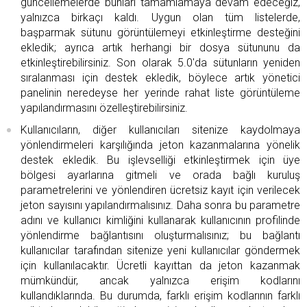
güncellemelerde bunları tamamlamaya devam edeceğiz,
yalnızca birkaçı kaldı. Uygun olan tüm listelerde,
başparmak sütunu görüntülemeyi etkinleştirme desteğini
ekledik; ayrıca artık herhangi bir dosya sütununu da
etkinleştirebilirsiniz. Son olarak 5.0'da sütunların yeniden
sıralanması için destek ekledik, böylece artık yönetici
panelinin neredeyse her yerinde rahat liste görüntüleme
yapılandırmasını özelleştirebilirsiniz.
Kullanıcıların, diğer kullanıcıları sitenize kaydolmaya
yönlendirmeleri karşılığında jeton kazanmalarına yönelik
destek ekledik. Bu işlevselliği etkinleştirmek için üye
bölgesi ayarlarına gitmeli ve orada bağlı kuruluş
parametrelerini ve yönlendiren ücretsiz kayıt için verilecek
jeton sayısını yapılandırmalısınız. Daha sonra bu parametre
adını ve kullanıcı kimliğini kullanarak kullanıcının profilinde
yönlendirme bağlantısını oluşturmalısınız; bu bağlantı
kullanıcılar tarafından sitenize yeni kullanıcılar göndermek
için kullanılacaktır. Ücretli kayıttan da jeton kazanmak
mümkündür, ancak yalnızca erişim kodlarını
kullandıklarında. Bu durumda, farklı erişim kodlarının farklı