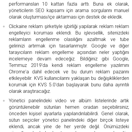
performansları 10 kattan fazla arttı. Buna ek olarak,
yöneticilerin SEO kapsamı için arama sorgularını manuel
olarak oluşturması/içe aktarması için destek de ekledik.
Clickaine reklam şirketiyle işbirliği yapılarak reklam reklam
engelleyici koruması eklendi. Bu işlevsellik, sitenizdeki
reklamların engellenme olasılığını azaltmak ve tube
gelirinizi artırmak için tasarlanmıştır. Google ve diğer
tarayıcıların reklam engelleme açısından neler yaptığını
incelemeye devam edeceğiz. Bildiğiniz gibi Google,
Temmuz 2019'da kendi reklam engelleme yazılımını
Chrome'a ​​dahil edecek ve bu durum reklam pazarını
etkileyebilir. KVS kullanıcılarını yaklaşan bu değişikliklerden
korumak için KVS 5.0'dan başlayarak bunu daha ayrıntılı
olarak araştıracağız.
Yönetici panelindeki video ve albüm listelerinde artık
görüntülenebilir sütunları hemen oradan seçebilirsiniz;
önceden kişisel ayarlarla yapılandırılabilirdi. Genel olarak,
sütun seçiciler yönetici panelindeki diğer birçok listeye
eklendi, ancak yine de her yerde değil. Önümüzdeki