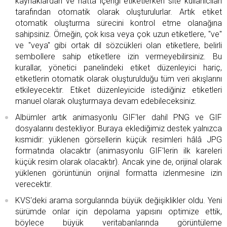
kaynaklardan ve hatta içeriği etiketlerken site kullanıcıları
tarafından otomatik olarak oluşturulurlar. Artık etiket
otomatik oluşturma sürecini kontrol etme olanağına
sahipsiniz. Örneğin, çok kısa veya çok uzun etiketlere, "ve"
ve "veya" gibi ortak dil sözcükleri olan etiketlere, belirli
sembollere sahip etiketlere izin vermeyebilirsiniz. Bu
kurallar, yönetici panelindeki etiket düzenleyici hariç,
etiketlerin otomatik olarak oluşturulduğu tüm veri akışlarını
etkileyecektir. Etiket düzenleyicide istediğiniz etiketleri
manuel olarak oluşturmaya devam edebileceksiniz.
Albümler artık animasyonlu GIF'ler dahil PNG ve GIF
dosyalarını destekliyor. Buraya eklediğimiz destek yalnızca
kısmidir: yüklenen görsellerin küçük resimleri hâlâ JPG
formatında olacaktır (animasyonlu GIF'lerin ilk kareleri
küçük resim olarak olacaktır). Ancak yine de, orijinal olarak
yüklenen görüntünün orijinal formatta izlenmesine izin
verecektir.
KVS'deki arama sorgularında büyük değişiklikler oldu. Yeni
sürümde onlar için depolama yapısını optimize ettik,
böylece büyük veritabanlarında görüntüleme