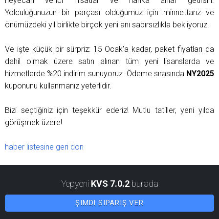
heyecan verici fırsatlar ve harika anlar getirsin.
Yolculuğunuzun bir parçası olduğumuz için minnettarız ve
önümüzdeki yıl birlikte birçok yeni anı sabırsızlıkla bekliyoruz.
Ve işte küçük bir sürpriz: 15 Ocak'a kadar, paket fiyatları da
dahil olmak üzere satın alınan tüm yeni lisanslarda ve
hizmetlerde %20 indirim sunuyoruz. Ödeme sırasında
NY2025
kuponunu kullanmanız yeterlidir.
Bizi seçtiğiniz için teşekkür ederiz! Mutlu tatiller, yeni yılda
görüşmek üzere!
haber listesine geri dön
Yepyeni
KVS 7.0.2
burada
ŞIMDI SIPARIŞ VER