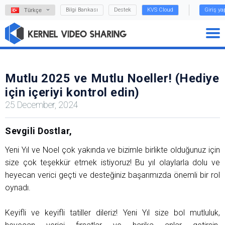
Bilgi Bankası
Destek
KVS Cloud
Giriş y
Türkçe
Mutlu 2025 ve Mutlu Noeller! (Hediye
için içeriyi kontrol edin)
25 December, 2024
Sevgili Dostlar,
Yeni Yıl ve Noel çok yakında ve bizimle birlikte olduğunuz için
size çok teşekkür etmek istiyoruz! Bu yıl olaylarla dolu ve
heyecan verici geçti ve desteğiniz başarımızda önemli bir rol
oynadı.
Keyifli ve keyifli tatiller dileriz! Yeni Yıl size bol mutluluk,