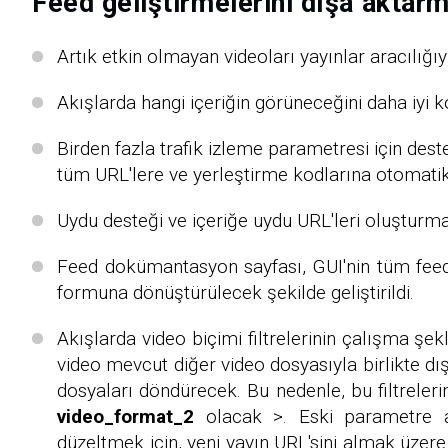
Feed geliştirmelerini dışa aktarm
Artık etkin olmayan videoları yayınlar aracılı
Akışlarda hangi içeriğin görüneceğini daha iyi ko
Birden fazla trafik izleme parametresi için de
tüm URL'lere ve yerleştirme kodlarına otomatik
Uydu desteği ve içeriğe uydu URL'leri oluşturma
Feed dokümantasyon sayfası, GUI'nin tüm feed 
formuna dönüştürülecek şekilde geliştirildi.
Akışlarda video biçimi filtrelerinin çalışma şek
video mevcut diğer video dosyasıyla birlikte dı
dosyaları döndürecek. Bu nedenle, bu filtrelerin
video_format_2
olacak >. Eski parametre ad
düzeltmek için, yeni yayın URL'sini almak üzere