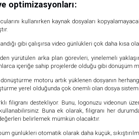
ve optimizasyonları:
larını kullanırken kaynak dosyaları kopyalamayacak 
tır.
andığı gibi çalışırsa video günlükleri çok daha kısa o
den yürütülen arka plan görevleri, yinelemeli yaklaşı
onlarca içeriğe sahip projelerde olduğu gibi dönüşüm 
: dönüştürme motoru artık yüklenen dosyanın herhangi 
ştürme yerel olduğunda çok önemli olan dosya sistemi
klı filigranı destekliyor. Bunu, logonuzu videonun üze
ullanabilirsiniz. Buna ek olarak, filigranı her durumd
 değerleri belirlemek mümkün olacaktır.
büm günlükleri otomatik olarak daha küçük, sıkıştırılmış