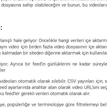
o dosyasına sahip olabileceğini ve bunun, bu videoları
:
ışlı hale geliyor. Öncelikle hangi verileri içe aktarmal
nı video için birden fazla video dosyasının içe aktar
kalmadan bir siteden diğerine aktarmak için kullanılabi
or; Ayrıca bir feed'in günlüklerini ne kadar süreyle
ler.
 videoları otomatik olarak silebilir. CSV yayınları için,
eed ayarlarında anahtar alan olarak video URL'sini seçti
 feed'ler gerekli verileri otomatik olarak alır.
, popülerliğe ve terminolojiye göre filtrelemeyi belir