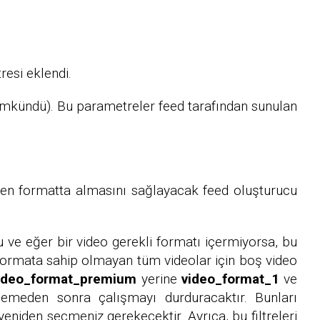
resi eklendi.
mümkündü). Bu parametreler feed tarafından sunulan
eken formatta almasını sağlayacak feed oluşturucu
rdu ve eğer bir video gerekli formatı içermiyorsa, bu
en formata sahip olmayan tüm videolar için boş video
ideo_format_premium
yerine
video_format_1
ve
lemeden sonra çalışmayı durduracaktır. Bunları
yeniden seçmeniz gerekecektir. Ayrıca, bu filtreleri