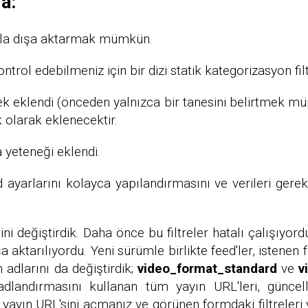
a:
ğıyla dışa aktarmak mümkün.
ntrol edebilmeniz için bir dizi statik kategorizasyon filt
stek eklendi (önceden yalnızca bir tanesini belirtmek 
 olarak eklenecektir.
 yeteneği eklendi.
ayarlarını kolayca yapılandırmasını ve verileri ger
lini değiştirdik. Daha önce bu filtreler hatalı çalışıyo
şa aktarılıyordu. Yeni sürümle birlikte feed'ler, isten
 adlarını da değiştirdik;
video_format_standard
ve
v
landırmasını kullanan tüm yayın URL'leri, güncel
 yayın URL'sini açmanız ve görünen formdaki filtreleri 