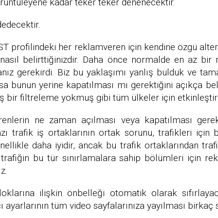
rüntüleyene kadar teker teker denenecektir.
edecektir.
VAST profilindeki her reklamveren için kendine özgü alte
 nasıl belirttiğinizdir. Daha önce normalde en az bir 
nız gerekirdi. Biz bu yaklaşımı yanlış bulduk ve tama
ksa bunun yerine kapatılması mı gerektiğini açıkça bel
ş bir filtreleme yokmuş gibi tüm ülkeler için etkinleştiri
verenlerin ne zaman açılması veya kapatılması ger
ı trafik iş ortaklarının ortak sorunu, trafikleri için
ellikle daha iyidir, ancak bu trafik ortaklarından traf
 trafiğin bu tür sınırlamalara sahip bölümleri için r
z.
loklarına ilişkin önbelleği otomatik olarak sıfırlaya
ı ayarlarının tüm video sayfalarınıza yayılması birkaç 