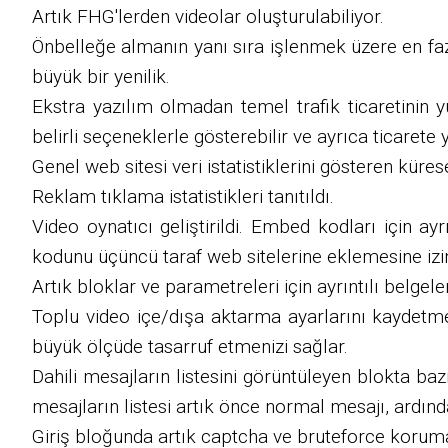
Artık FHG'lerden videolar oluşturulabiliyor.
Önbelleğe almanın yanı sıra işlenmek üzere en fazl
büyük bir yenilik.
Ekstra yazılım olmadan temel trafik ticaretinin yü
belirli seçeneklerle gösterebilir ve ayrıca ticarete
Genel web sitesi veri istatistiklerini gösteren küresel
Reklam tıklama istatistikleri tanıtıldı.
Video oynatıcı geliştirildi. Embed kodları için ayr
kodunu üçüncü taraf web sitelerine eklemesine izin v
Artık bloklar ve parametreleri için ayrıntılı belgel
Toplu video içe/dışa aktarma ayarlarını kaydetme
büyük ölçüde tasarruf etmenizi sağlar.
Dahili mesajların listesini görüntüleyen blokta ba
mesajların listesi artık önce normal mesajı, ardında
Giriş bloğunda artık captcha ve bruteforce korumas