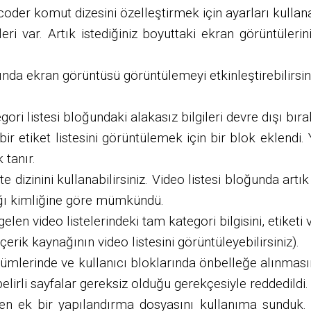
er komut dizesini özelleştirmek için ayarları kullanab
 var. Artık istediğiniz boyuttaki ekran görüntülerini
a ekran görüntüsü görüntülemeyi etkinleştirebilirsiniz.
ri listesi bloğundaki alakasız bilgileri devre dışı bırak
r etiket listesini görüntülemek için bir blok eklendi. 
 tanır.
e dizinini kullanabilirsiniz. Video listesi bloğunda art
ağı kimliğine göre mümkündü.
elen video listelerindeki tam kategori bilgisini, etiketi v
rik kaynağının video listesini görüntüleyebilirsiniz).
ümlerinde ve kullanıcı bloklarında önbelleğe alınmasına
lirli sayfalar gereksiz olduğu gerekçesiyle reddedildi.
ren ek bir yapılandırma dosyasını kullanıma sunduk. Ar