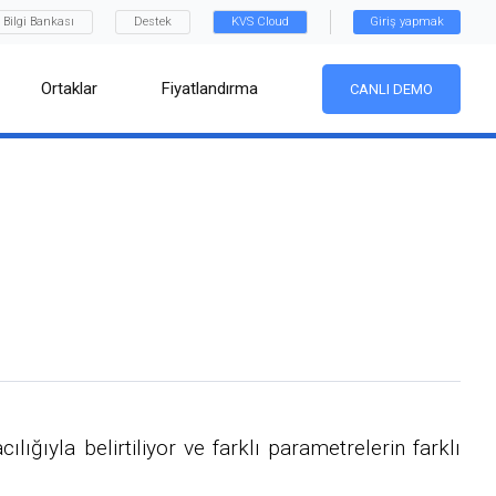
Bilgi Bankası
Destek
KVS Cloud
Giriş yapmak
Ortaklar
Fiyatlandırma
CANLI DEMO
ığıyla belirtiliyor ve farklı parametrelerin farklı