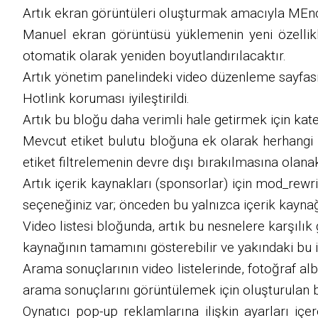
Artık ekran görüntüleri oluşturmak amacıyla MEncod
Manuel ekran görüntüsü yüklemenin yeni özellikleri
otomatik olarak yeniden boyutlandırılacaktır.
Artık yönetim panelindeki video düzenleme sayfasınd
Hotlink koruması iyileştirildi.
Artık bu bloğu daha verimli hale getirmek için katego
Mevcut etiket bulutu bloğuna ek olarak herhangi bi
etiket filtrelemenin devre dışı bırakılmasına olanak
Artık içerik kaynakları (sponsorlar) için mod_rewrit
seçeneğiniz var; önceden bu yalnızca içerik kayn
Video listesi bloğunda, artık bu nesnelere karşılık g
kaynağının tamamını gösterebilir ve yakındaki bu içe
Arama sonuçlarının video listelerinde, fotoğraf alb
arama sonuçlarını görüntülemek için oluşturulan be
Oynatıcı pop-up reklamlarına ilişkin ayarları içe