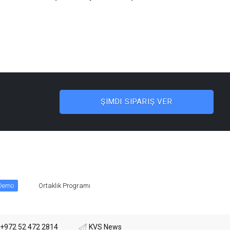
ŞIMDI SIPARIŞ VER
 Demo
Ortaklık Programı
+972 52 472 2814
KVS News