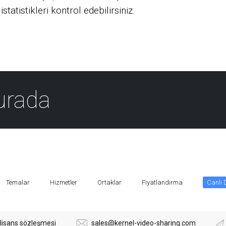
tatistikleri kontrol edebilirsiniz.
urada
Temalar
Hizmetler
Ortaklar
Fiyatlandırma
Canlı
lisans sözleşmesi
sales@kernel-video-sharing.com