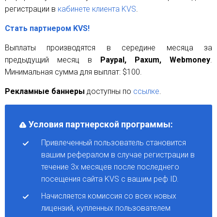
регистрации в
кабинете клиента KVS
.
Стать партнером KVS!
Выплаты производятся в середине месяца за
предыдущий месяц в
Paypal, Paxum, Webmoney
.
Минимальная сумма для выплат: $100.
Рекламные баннеры
доступны по
ссылке
.
Условия партнерской программы:
Привлеченный пользователь становится
вашим рефералом в случае регистрации в
течение 3х месяцев после последнего
посещения сайта KVS с вашим реф ID.
Начисляется комиссия со всех новых
лицензий, купленных пользователем