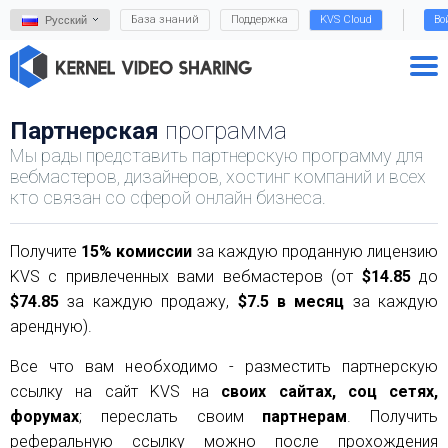
База знаний
Поддержка
KVS Cloud
Во
Русский
Партнерская
программа
Мы рады представить партнерскую программу для
вебмастеров, дизайнеров, хостинг компаний и всех
кто связан со сферой онлайн бизнеса.
Получите
15% комиссии
за каждую проданную лицензию
KVS с привлеченных вами вебмастеров (от
$14.85
до
$74.85
за каждую продажу,
$7.5 в месяц
за каждую
арендную).
Все что вам необходимо - разместить партнерскую
ссылку на сайт KVS на
своих сайтах, соц сетях,
форумах
; переслать своим
партнерам
. Получить
реферальную ссылку можно после прохождения