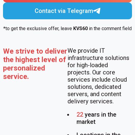
Contact via Telegram
*to get the exclusive offer, leave
KVS60
in the comment field
We strive to deliver
We provide IT
infrastructure solutions
the highest level of
for high-loaded
personalized
projects. Our core
service.
services include cloud
solutions, dedicated
servers, and content
delivery services.
22
years in the
market