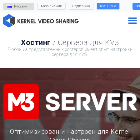
База знаний
Поддержка
KVS Cloud
Во
Русский
Хостинг
/ Сервера для KVS
Любой из представленных хостеров имеет опыт настройки
сервера для KVS.
Оптимизирован и настроен для Kernel