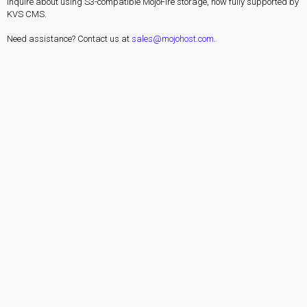
Inquire about using S3-compatible MojoFire storage, now fully supported by
KVS CMS.
Need assistance? Contact us at
sales@mojohost.com
.