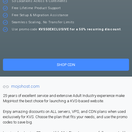
53 Locations Across 6 Continents
Free Lifetime Product Support
Free Setup & Migration Assistance
Seamless Scaling, No Transfer Limits
Use promo code
KVS50EXCLUSIVE for a 50% recurring discount
.
SHOP CDN
mojohost.com
25 years of excellent service and extensive Adult Industry experience make
MojoHost the best choice for launching a KVS-based website.
Enjoy amazing discounts on ALL servers, VPS, and CDN plans when used
exclusively for KVS. Choose the plan that fits your needs, and use the promo
codes to save big.